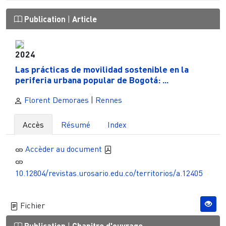
Publication
|
Article
2024
Las prácticas de movilidad sostenible en la
periferia urbana popular de Bogotá: ...
Florent Demoraes
|
Rennes
Accès
Résumé
Index
Accèder au document
10.12804/revistas.urosario.edu.co/territorios/a.12405
Fichier
Publication
Chapitre d'ouvrage