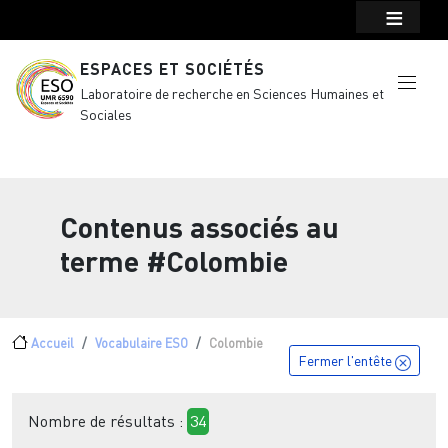
Menu top Header
Aller au contenu principal
ESPACES ET SOCIÉTÉS
Laboratoire de recherche en Sciences Humaines et
Sociales
Contenus associés au
terme
#Colombie
Fil d'Ariane
Accueil
Vocabulaire ESO
Colombie
Fermer l'entête
Nombre de résultats :
34