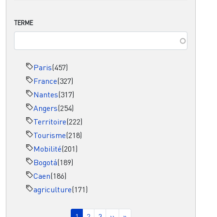
TERME
Paris
(457)
France
(327)
Nantes
(317)
Angers
(254)
Territoire
(222)
Tourisme
(218)
Mobilité
(201)
Bogotá
(189)
Caen
(186)
agriculture
(171)
Pagination
Page courante
Page
Page
Page suivante
Dernière page
1
2
3
››
»