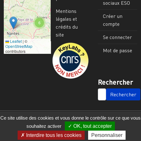
sociaux ESO
Mentions
Créer un
légales et
6
compte
crédits du
site
Se connecter
Leaflet
|
©
Image
OpenStreetMap
Mot de passe
contributors
Rechercher
SEARCH
Ce site utilise des cookies et vous donne le contrôle sur ce que vous
souhaitez activer
OK, tout accepter
Interdire tous les cookies
Personnaliser