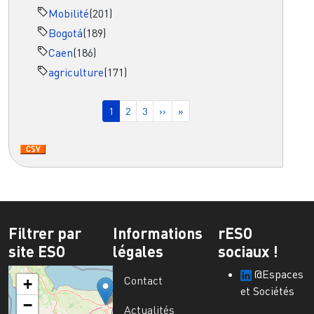
Mobilité
(201)
Bogotá
(189)
Caen
(186)
agriculture
(171)
Pagination
Page courante
Page
Page
Page suivante
Dernière page
1
2
3
››
»
Filtrer par
Informations
rESO
site ESO
légales
sociaux !
@Espaces
Contact
+
et Sociétés
−
Actualités