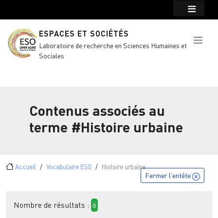
Menu top Header
Aller au contenu principal
ESPACES ET SOCIÉTÉS
Laboratoire de recherche en Sciences Humaines et
Sociales
Contenus associés au
terme
#Histoire urbaine
Fil d'Ariane
Accueil
Vocabulaire ESO
Histoire urbaine
Fermer l'entête
Nombre de résultats :
6