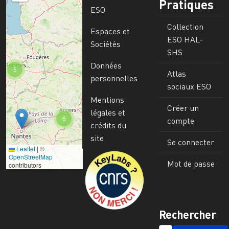
Pratiques
ESO
Collection
Espaces et
ESO HAL-
Sociétés
SHS
Données
5
Atlas
personnelles
sociaux ESO
Mentions
Créer un
légales et
6
compte
crédits du
site
Se connecter
Leaflet
|
©
Image
OpenStreetMap
Mot de passe
contributors
Rechercher