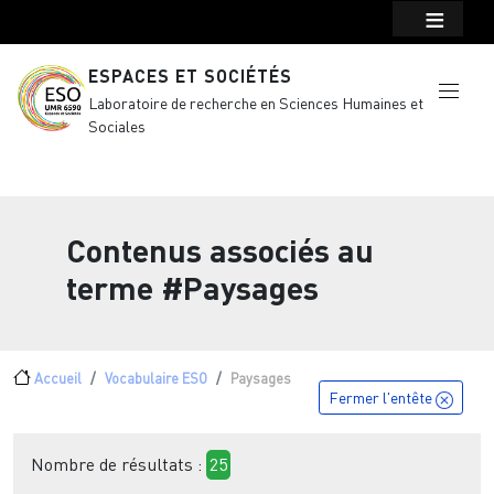
Menu top Header
Aller au contenu principal
ESPACES ET SOCIÉTÉS
Laboratoire de recherche en Sciences Humaines et
Sociales
Contenus associés au
terme
#Paysages
Fil d'Ariane
Accueil
Vocabulaire ESO
Paysages
Fermer l'entête
Nombre de résultats :
25