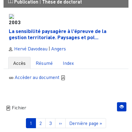
Publication
|
Thèse de doctorat
2003
La sensibilité paysagère à l'épreuve de la
gestion territoriale. Paysages et pol...
Hervé Davodeau
|
Angers
Accès
Résumé
Index
Accèder au document
Fichier
Pagination
Page courante
Page
Page
Page suivante
Dernière page
1
2
3
››
Dernière page »