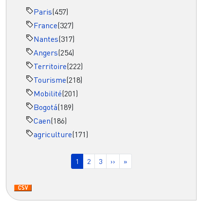
Paris
(457)
France
(327)
Nantes
(317)
Angers
(254)
Territoire
(222)
Tourisme
(218)
Mobilité
(201)
Bogotá
(189)
Caen
(186)
agriculture
(171)
Pagination
Page courante
Page
Page
Page suivante
Dernière page
1
2
3
››
»