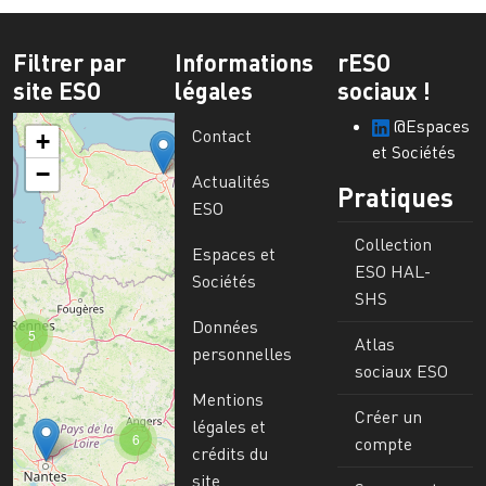
Filtrer par
Informations
rESO
site ESO
légales
sociaux !
@Espaces
Contact
+
et Sociétés
−
Actualités
Pratiques
ESO
Collection
Espaces et
ESO HAL-
Sociétés
SHS
Données
5
Atlas
personnelles
sociaux ESO
Mentions
Créer un
légales et
6
compte
crédits du
site