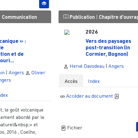
|
Communication
Publication
|
Chapitre d'ouvra
2026
canique » :
Vers des paysages
de
post-transition (in
tion et de
Cormier, Bognon)
ouri...
Hervé Davodeau
|
Angers
in
|
Angers
Olivier
ngers
Accès
Index
ndex
Accèder au document
, le goût volcanique
llement abordé par le
naturel&nbsp;» et
Fichier
o, 2016 ; Coelho,