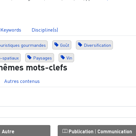
Keywords
Discipline(s)
touristiques gourmandes
Goût
Diversification
o-spatiaux
Paysages
Vin
mêmes mots-clefs
Autres contenus
|
Autre
Publication
|
Communication