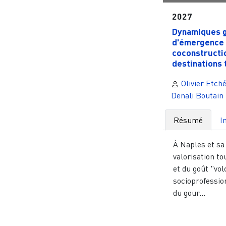
2027
Dynamiques 
d'émergence 
coconstructi
destinations t
Olivier Etché
Denali Boutain
Résumé
I
À Naples et sa 
valorisation to
et du goût "vol
socioprofessio
du gour...