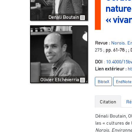
nature
« viva
Denali Boutain
Revue :
Norois. E
275
;
pp.
61-78
;
;
DOI
:
10.4000/15b
Lien extérieur :
ht
Olivier Etchéverria
BibteX
EndNote
Citation
Ré
Dénali Boutain, Ol
les « cultures de 
Norois. Environn