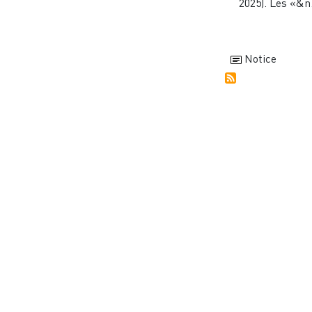
2025). Les «&n.
Notice