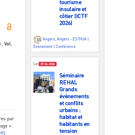
tourisme
insulaire et
côtier (ICTF
2026)
Angers
,
Angers - ESTHUA
|
5
;
Vol.
Événement
|
Conférence
Le
29-06-2026
Séminaire
REHAL
Grands
événements
et conflits
urbains :
habitat et
ères par
habitants en
vage ».
tension
w9⟩
.