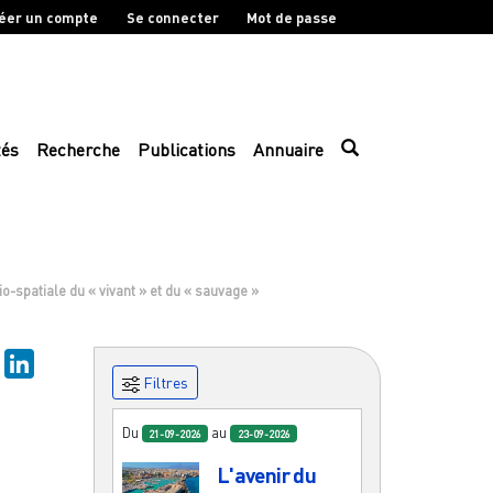
éer un compte
Se connecter
Mot de passe
tés
Recherche
Publications
Annuaire
cio-spatiale du « vivant » et du « sauvage »
sky
Mastodon
LinkedIn
Filtres
Du
au
21-09-2026
23-09-2026
L'avenir du