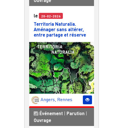
Ouvrage
le
20-02-2026
Territoria Naturalia.
Aménager sans altérer,
entre partage et réserve
Angers
,
Rennes
Événement
|
Parution
|
Ouvrage