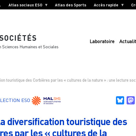
L
Atlas sociaux ESO
Atlas des Sports
Accès rapide
Cr
 SOCIÉTÉS
Laboratoire
Actuali
n Sciences Humaines et Sociales
ation touristique des Corbières par les « cultures de la nature » : une lecture so
Blue
LECTION ESO
la diversification touristique des
res par les « cultures de la