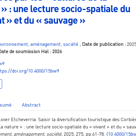
 » : une lecture socio-spatiale du
nt » et du « sauvage »
nvironnement, aménagement, société
;
Date de publication :
202
 Date de soumission Hal :
2026
w9
tps://doi.org/10.4000/15bw9
sumé
Abstract
ivier Etcheverria. Saisir la diversification touristique des Corbi
la nature » : une lecture socio-spatiale du « vivant » et du « sau
ement, aménagement, société
, 2025, 275, pp.61-78.
⟨10.4000/15b