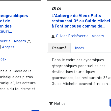
2026
géographiques
L'Auberge du Vieux Puits
et de
restaurant 3* au Guide Michel
on des
à Fontjoncouse comme de...
ouri...
Olivier Etchéverria
|
Angers
verria
|
Angers
|
Angers
Résumé
Index
ndex
Dans le cadre des dynamiques
géographiques ponctuelles des
baie, au-delà de la
destinations touristiques
uristique des pizzas
gourmandes, les restaurants 3* a
canique", les acteurs
Guide Michelin peuvent être con...
nnels du tourisme et
Notice