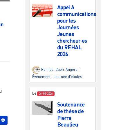
Appel à
communications
pour les
in
Journées
Jeunes
chercheur·es
du REHAL
2026
Rennes
,
Caen
,
Angers
|
Événement
|
Journée d'études
u
Le
26-05-2026
Soutenance
de thèse de
Pierre
Beaulieu