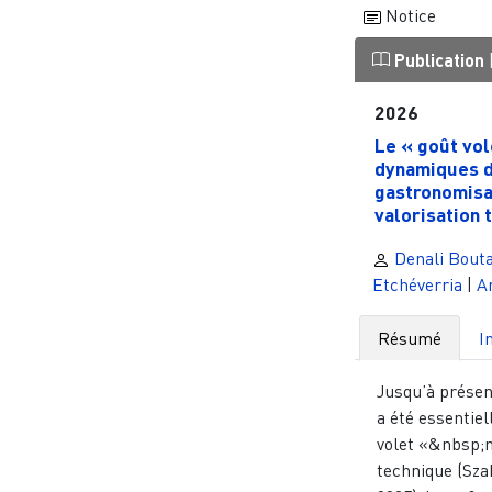
Notice
Publication
2026
Le « goût vol
dynamiques 
gastronomisa
valorisation t
Denali Bouta
Etchéverria
|
A
Résumé
I
Jusqu’à présent
a été essentie
volet «&nbsp;
technique (Szab