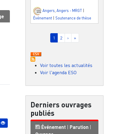
Angers
,
Angers - MRGT
|
ge
Événement
|
Soutenance de thèse
Pagination
Page courante
Page
Page suivante
Dernière page
1
2
›
»
Voir toutes les actualités
Voir l'agenda ESO
Derniers ouvrages
publiés
Événement
|
Parution
|