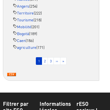
Angers
(254)
Territoire
(222)
Tourisme
(218)
Mobilité
(201)
Bogotá
(189)
Caen
(186)
agriculture
(171)
Pagination
Page courante
Page
Page
Page suivante
Dernière page
1
2
3
››
»
Filtrer par
Informations
rESO
site ESO
légales
sociaux !