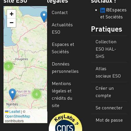
@Espaces
Contact
+
et Sociétés
−
Actualités
Pratiques
ESO
Collection
Espaces et
ESO HAL-
Sociétés
SHS
Données
5
Atlas
personnelles
sociaux ESO
Mentions
Créer un
légales et
6
compte
crédits du
site
Se connecter
Leaflet
|
©
Image
OpenStreetMap
Mot de passe
contributors