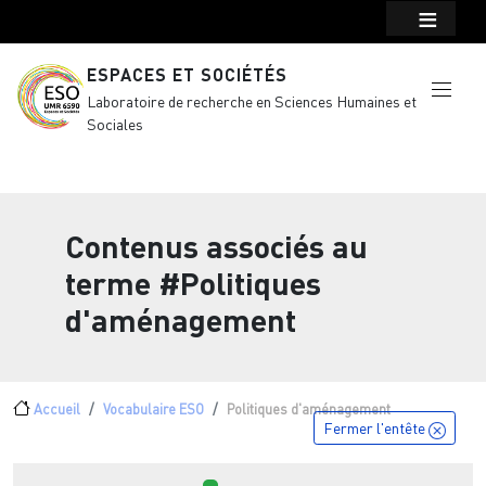
Menu top Header
Aller au contenu principal
ESPACES ET SOCIÉTÉS
Laboratoire de recherche en Sciences Humaines et
Sociales
Contenus associés au
terme
#Politiques
d'aménagement
Fil d'Ariane
Accueil
Vocabulaire ESO
Politiques d'aménagement
Fermer l'entête