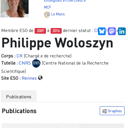
Enseignant.e-chercheur.e
MCF
Le Mans
Membre ESO de
à
dernier statut :
Chercheur.e
Bluesky
Mast
L
2007
2016
Philippe Woloszyn
Corps :
CR
(Chargé.e de recherche)
Tutelle :
CNRS
(Centre National de la Recherche
Scientifique)
Site ESO :
Rennes
Publications
Publications
Graphes