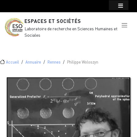
Menu top Header
Aller au contenu principal
ESPACES ET SOCIÉTÉS
Laboratoire de recherche en Sciences Humaines et
Sociales
Fil d'Ariane
Accueil
Annuaire
Rennes
Philippe Woloszyn