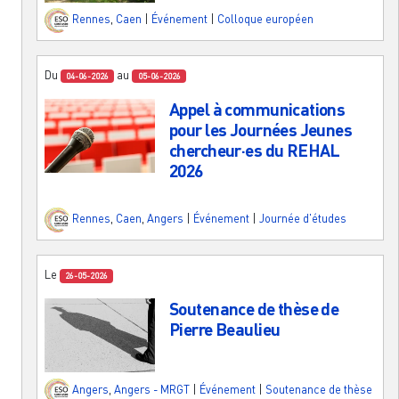
Rennes
,
Caen
|
Événement
|
Colloque européen
Du
au
04-06-2026
05-06-2026
Appel à communications
pour les Journées Jeunes
chercheur·es du REHAL
2026
Rennes
,
Caen
,
Angers
|
Événement
|
Journée d'études
Le
26-05-2026
Soutenance de thèse de
Pierre Beaulieu
Angers
,
Angers - MRGT
|
Événement
|
Soutenance de thèse