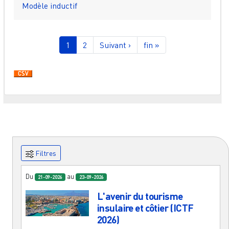
Modèle inductif
Pagination
Page courante
Page
Page suivante
Dernière page
1
2
Suivant ›
fin »
Filtres
Du
au
21-09-2026
23-09-2026
L'avenir du tourisme
insulaire et côtier (ICTF
2026)