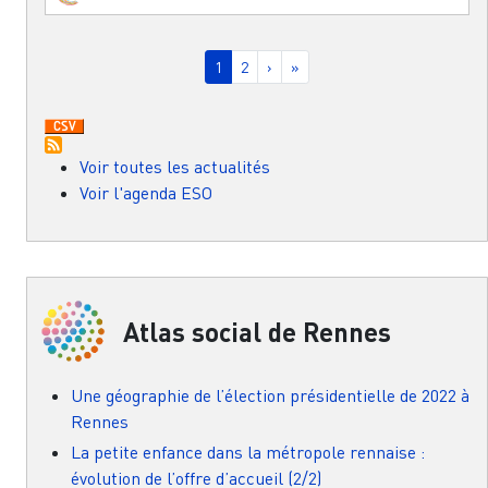
Pagination
Page courante
Page
Page suivante
Dernière page
1
2
›
»
Voir toutes les actualités
Voir l'agenda ESO
Atlas social de Rennes
Une géographie de l’élection présidentielle de 2022 à
Rennes
La petite enfance dans la métropole rennaise :
évolution de l’offre d’accueil (2/2)