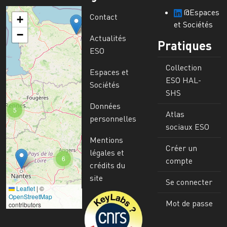
@Espaces
Contact
+
et Sociétés
−
Actualités
Pratiques
ESO
Collection
Espaces et
ESO HAL-
Sociétés
SHS
Données
5
Atlas
personnelles
sociaux ESO
Mentions
Créer un
légales et
6
compte
crédits du
site
Se connecter
Leaflet
|
©
Image
OpenStreetMap
Mot de passe
contributors