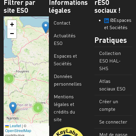
Filtrer par
Informations
rESO
site ESO
légales
sociaux !
@Espaces
Contact
+
et Sociétés
−
Actualités
Pratiques
ESO
Collection
Espaces et
ESO HAL-
Sociétés
SHS
Données
5
Atlas
personnelles
sociaux ESO
Mentions
Créer un
légales et
6
compte
crédits du
site
Se connecter
Leaflet
|
©
Image
OpenStreetMap
Mot de passe
contributors