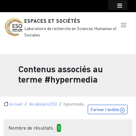
Menu top Header
Aller au contenu principal
ESPACES ET SOCIÉTÉS
Laboratoire de recherche en Sciences Humaines et
Sociales
Contenus associés au
terme
#hypermedia
Fil d'Ariane
Accueil
Vocabulaire ESO
hypermedia
Fermer l'entête
Nombre de résultats :
1