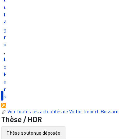
u
t
A
g
r
o
,
L
e
M
a
n
s
Voir toutes les actualités de
Victor Imbert-Bossard
Thèse / HDR
Thèse soutenue déposée