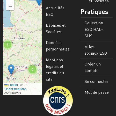
et Sociétés
−
Actualités
Pratiques
ESO
Collection
Espaces et
ESO HAL-
Sociétés
SHS
Données
5
Atlas
personnelles
sociaux ESO
Mentions
Créer un
légales et
6
compte
crédits du
site
Se connecter
Leaflet
|
©
Image
OpenStreetMap
Mot de passe
contributors