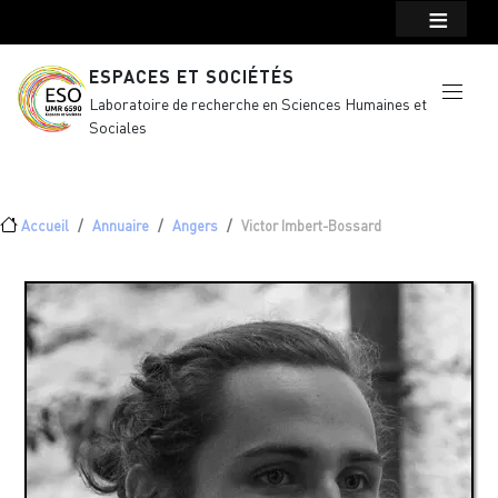
Menu top Header
Aller au contenu principal
ESPACES ET SOCIÉTÉS
Laboratoire de recherche en Sciences Humaines et
Sociales
Fil d'Ariane
Accueil
Annuaire
Angers
Victor Imbert-Bossard