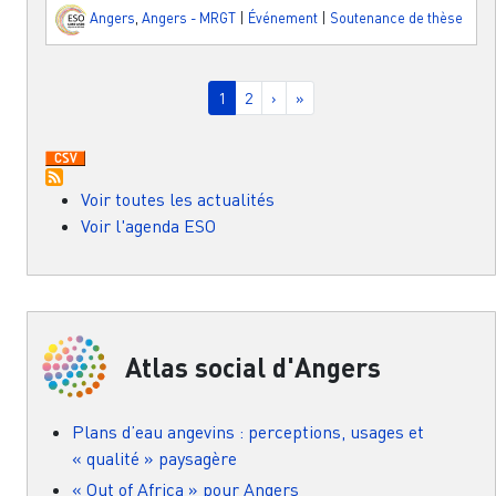
Angers
,
Angers - MRGT
|
Événement
|
Soutenance de thèse
Pagination
Page courante
Page
Page suivante
Dernière page
1
2
›
»
Voir toutes les actualités
Voir l'agenda ESO
Atlas social d'Angers
Plans d’eau angevins : perceptions, usages et
« qualité » paysagère
« Out of Africa » pour Angers