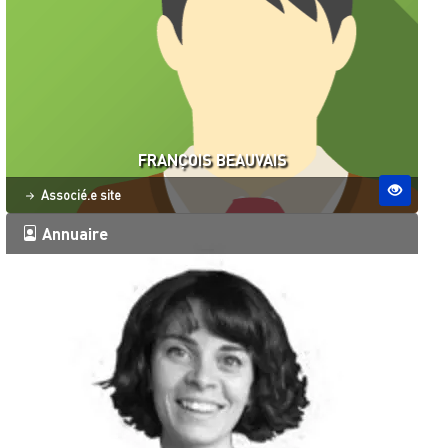
FRANÇOIS BEAUVAIS
Statut
Associé.e site
Annuaire