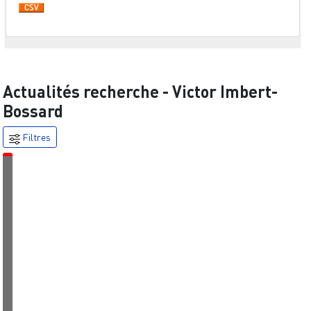
Actualités recherche -
Victor Imbert-
Bossard
Filtres
É
v
é
n
e
m
e
n