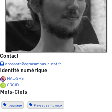
Contact
v.bossard@agrocampus-ouest.fr
Identité numérique
HAL-SHS
ORCID
Mots-Clefs
paysage
Paysages fluviaux