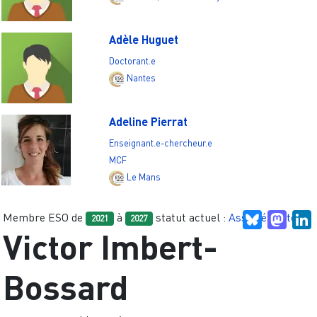
Adèle Huguet
Doctorant.e
Nantes
Adeline Pierrat
Enseignant.e-chercheur.e
MCF
Le Mans
Membre ESO de
à
statut actuel :
Associé.e site
Bluesky
Mast
L
2021
2027
Victor Imbert-
Bossard