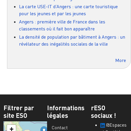
La carte USE-IT d’Angers : une carte touristique
pour les jeunes et par les jeunes
Angers : première ville de France dans les
classements où il fait bon apparaître
La densité de population par bâtiment à Angers : un
révélateur des inégalités sociales de la ville
More
Filtrer par
Informations
rESO
site ESO
légales
sociaux !
@Espaces
Contact
+