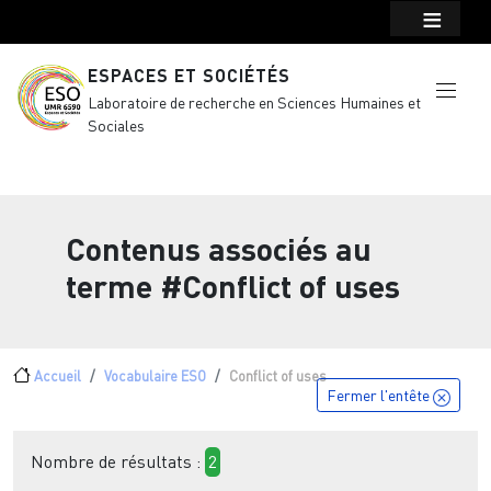
Menu top Header
Aller au contenu principal
ESPACES ET SOCIÉTÉS
Laboratoire de recherche en Sciences Humaines et
Sociales
Contenus associés au
terme
#Conflict of uses
Fil d'Ariane
Accueil
Vocabulaire ESO
Conflict of uses
Fermer l'entête
Nombre de résultats :
2