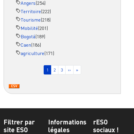
Angers
(254)
Territoire
(222)
Tourisme
(218)
Mobilité
(201)
Bogotá
(189)
Caen
(186)
agriculture
(171)
Pagination
Page courante
Page
Page
Page suivante
Dernière page
1
2
3
››
»
Filtrer par
Informations
rESO
site ESO
légales
sociaux !