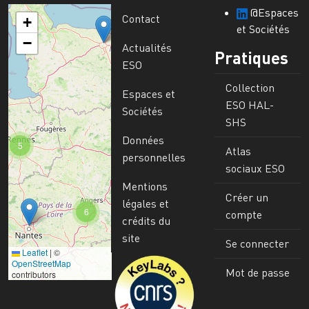
@Espaces
Contact
+
et Sociétés
−
Actualités
Pratiques
ESO
Collection
Espaces et
ESO HAL-
Sociétés
SHS
Données
5
Atlas
personnelles
sociaux ESO
Mentions
Créer un
légales et
6
compte
crédits du
site
Se connecter
Leaflet
|
©
Image
OpenStreetMap
Mot de passe
contributors