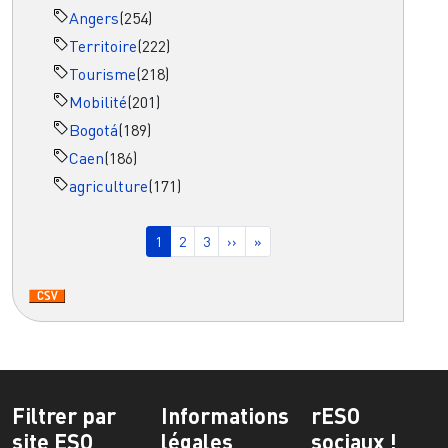
Angers
(254)
Territoire
(222)
Tourisme
(218)
Mobilité
(201)
Bogotá
(189)
Caen
(186)
agriculture
(171)
Pagination
Page courante
Page
Page
Page suivante
Dernière page
1
2
3
››
»
Filtrer par
Informations
rESO
site ESO
légales
sociaux !