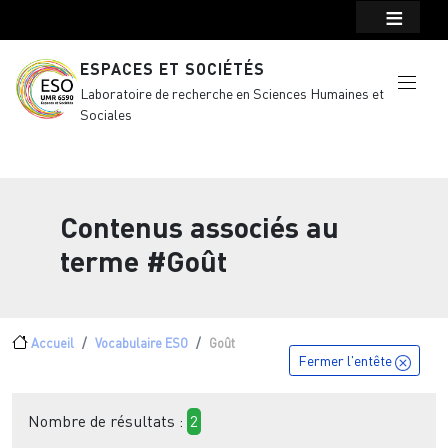
Menu top Header
Aller au contenu principal
ESPACES ET SOCIÉTÉS
Laboratoire de recherche en Sciences Humaines et
Sociales
Contenus associés au
terme
#Goût
Fil d'Ariane
Accueil
Vocabulaire ESO
Goût
Fermer l'entête
Nombre de résultats :
2