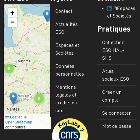
@Espaces
Contact
+
et Sociétés
−
Actualités
Pratiques
ESO
Collection
Espaces et
ESO HAL-
Sociétés
SHS
Données
5
Atlas
personnelles
sociaux ESO
Mentions
Créer un
légales et
6
compte
crédits du
site
Se connecter
Leaflet
|
©
Image
OpenStreetMap
Mot de passe
contributors