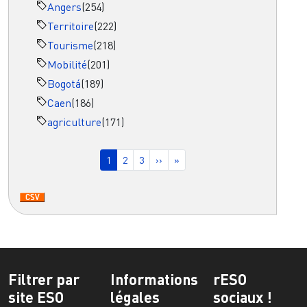
Angers
(254)
Territoire
(222)
Tourisme
(218)
Mobilité
(201)
Bogotá
(189)
Caen
(186)
agriculture
(171)
Pagination
Page courante
Page
Page
Page suivante
Dernière page
1
2
3
››
»
Filtrer par
Informations
rESO
site ESO
légales
sociaux !