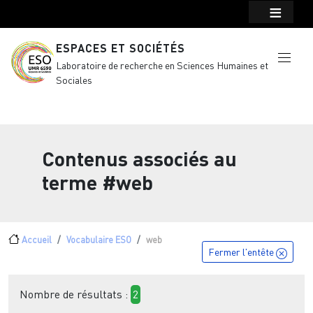
Menu top Header
Aller au contenu principal
ESPACES ET SOCIÉTÉS
Laboratoire de recherche en Sciences Humaines et
Sociales
Contenus associés au
terme
#web
Fil d'Ariane
Accueil
Vocabulaire ESO
web
Fermer l'entête
Nombre de résultats :
2