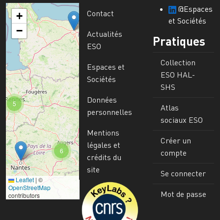
@Espaces
Contact
+
et Sociétés
−
Actualités
Pratiques
ESO
Collection
Espaces et
ESO HAL-
Sociétés
SHS
Données
5
Atlas
personnelles
sociaux ESO
Mentions
Créer un
légales et
6
compte
crédits du
site
Se connecter
Leaflet
|
©
Image
OpenStreetMap
Mot de passe
contributors