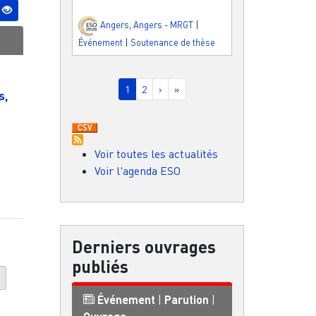
Angers
,
Angers - MRGT
|
Événement
|
Soutenance de thèse
Pagination
Page courante
Page
Page suivante
Dernière page
1
2
›
»
s,
Voir toutes les actualités
Voir l'agenda ESO
Derniers ouvrages
publiés
é
Événement
|
Parution
|