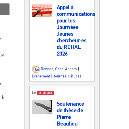
Appel à
communications
pour les
Journées
Jeunes
e
chercheur·es
du REHAL
2026
UA
Rennes
,
Caen
,
Angers
|
Événement
|
Journée d'études
e
Le
26-05-2026
n à
Soutenance
de thèse de
Pierre
Beaulieu