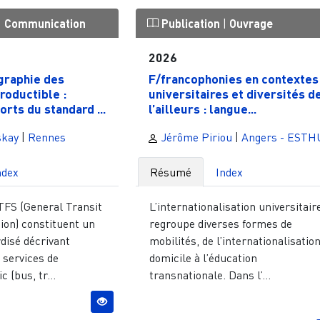
|
Communication
Publication
|
Ouvrage
2026
graphie des
F/francophonies en contextes
roductible :
universitaires et diversités d
orts du standard ...
l’ailleurs : langue...
skay
|
Rennes
Jérôme Piriou
|
Angers - ESTH
ndex
Résumé
Index
FS (General Transit
L’internationalisation universitair
ion) constituent un
regroupe diverses formes de
disé décrivant
mobilités, de l’internationalisatio
 services de
domicile à l’éducation
 (bus, tr...
transnationale. Dans l’...