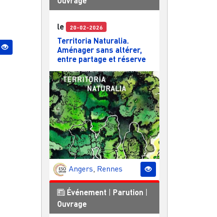
Ouvrage
le
20-02-2026
Territoria Naturalia.
Aménager sans altérer,
entre partage et réserve
Angers
,
Rennes
Événement
|
Parution
|
Ouvrage