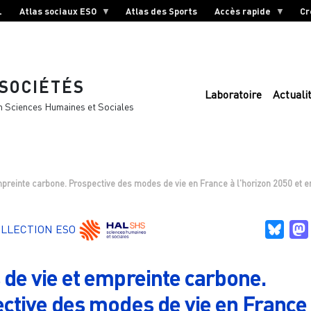
L
Atlas sociaux ESO
Atlas des Sports
Accès rapide
Cr
 SOCIÉTÉS
Laboratoire
Actuali
n Sciences Humaines et Sociales
preinte carbone. Prospective des modes de vie en France à l'horizon 2050 et 
Blue
LLECTION ESO
de vie et empreinte carbone.
ctive des modes de vie en France