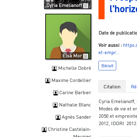
Cyria Emelianoff
l'hori
Date de publicati
Voir aussi :
https:
et-empr…
Elsa Mor
BibteX
Michelle Dobré
Maxime Cordellier
Citation
Ré
Carine Barbier
Cyria Emelianoff,
Nathalie Blanc
Modes de vie et e
2050 et empreint
Agnès Sander
2012, IDDRI. 2012
Christine Castelain-
Meunier