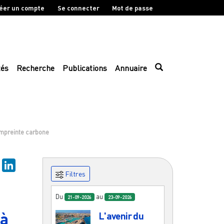
éer un compte
Se connecter
Mot de passe
tés
Recherche
Publications
Annuaire
empreinte carbone
sky
Mastodon
LinkedIn
Filtres
Du
au
21-09-2026
23-09-2026
 à
L'avenir du