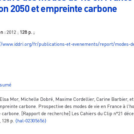
zon 2050 et empreinte carbone
on :
2012
;
128 p.
;
//www.iddri.org/fr/publications-et-evenements/report/modes-de
sumé
 Elsa Mor, Michelle Dobré, Maxime Cordellier, Carine Barbier, et 
mpreinte carbone. Prospective des modes de vie en France à l'h
e carbone. [Rapport de recherche] Les Cahiers du Clip n°21 dé
, 128 p.
⟨hal-02305656⟩