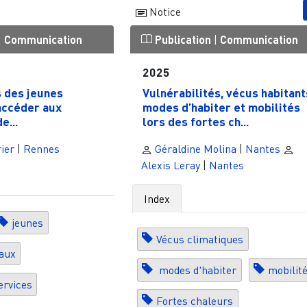
Notice
|
Communication
Publication
|
Communication
2025
s des jeunes
Vulnérabilités, vécus habitant
accéder aux
modes d’habiter et mobilités
e...
lors des fortes ch...
ier
|
Rennes
Géraldine Molina
|
Nantes
Alexis Leray
|
Nantes
Index
jeunes
Vécus climatiques
aux
modes d'habiter
mobilit
ervices
Fortes chaleurs