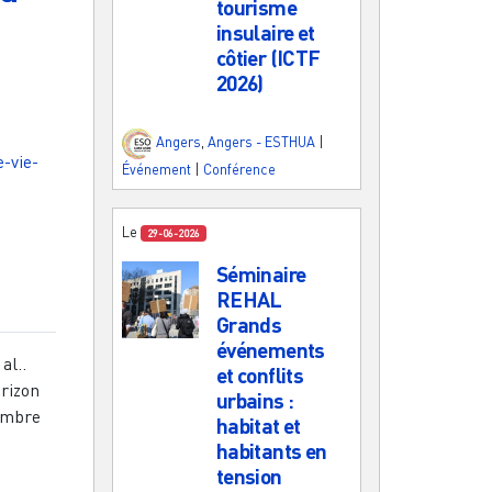
tourisme
insulaire et
côtier (ICTF
2026)
Angers
,
Angers - ESTHUA
|
-vie-
Événement
|
Conférence
Le
29-06-2026
Séminaire
REHAL
Grands
événements
al..
et conflits
orizon
urbains :
cembre
habitat et
habitants en
tension