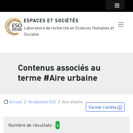
Menu top Header
Aller au contenu principal
ESPACES ET SOCIÉTÉS
Laboratoire de recherche en Sciences Humaines et
Sociales
Contenus associés au
terme
#Aire urbaine
Fil d'Ariane
Accueil
Vocabulaire ESO
Aire urbaine
Fermer l'entête
Nombre de résultats :
4