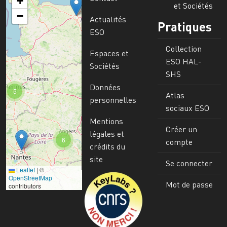
+
et Sociétés
−
Actualités
Pratiques
ESO
Collection
Espaces et
ESO HAL-
Sociétés
SHS
Données
5
Atlas
personnelles
sociaux ESO
Mentions
Créer un
légales et
6
compte
crédits du
site
Se connecter
Leaflet
|
©
Image
OpenStreetMap
Mot de passe
contributors