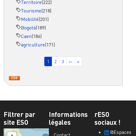
Territoire
(222)
Tourisme
(218)
Mobilité
(201)
Bogotá
(189)
Caen
(186)
agriculture
(171)
Pagination
Page courante
Page
Page
Page suivante
Dernière page
1
2
3
››
»
Filtrer par
Informations
rESO
site ESO
légales
sociaux !
@Espaces
Contact