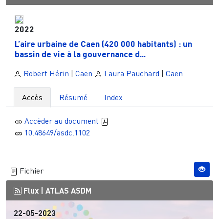
2022
L’aire urbaine de Caen (420 000 habitants) : un
bassin de vie à la gouvernance d...
Robert Hérin
|
Caen
Laura Pauchard
|
Caen
Accès
Résumé
Index
Accèder au document
10.48649/asdc.1102
Fichier
Flux |
ATLAS ASDM
22-05-2023