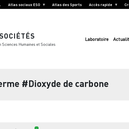
L
Atlas sociaux ESO
Atlas des Sports
Accès rapide
Cr
 SOCIÉTÉS
Laboratoire
Actuali
n Sciences Humaines et Sociales
terme
#Dioxyde de carbone