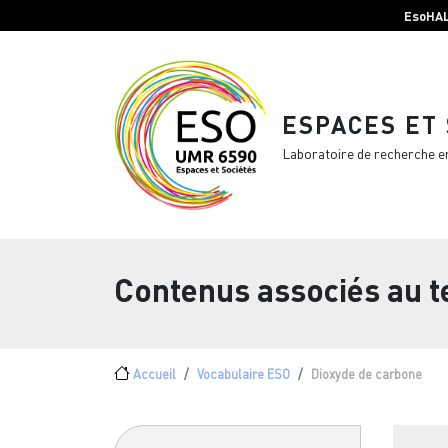
Menu top Header
Aller au contenu principal
EsoHA
ESPACES ET
Laboratoire de recherche e
Contenus associés au 
Fil d'Ariane
Accueil
Vocabulaire ESO
Dioxyde de carbone