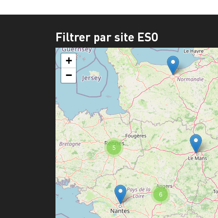
Filtrer par site ESO
+
−
5
6