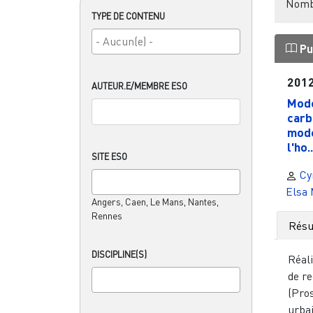
Nombr
TYPE DE CONTENU
Pu
201
AUTEUR.E/MEMBRE ESO
Mode
carb
mode
l'ho..
SITE ESO
Cyr
Elsa
Angers, Caen, Le Mans, Nantes,
Rennes
Rés
DISCIPLINE(S)
Réali
de r
(Pro
urbai