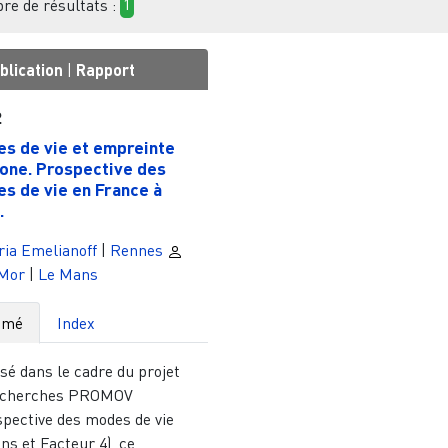
e de résultats :
1
blication
|
Rapport
2
s de vie et empreinte
one. Prospective des
s de vie en France à
.
ia Emelianoff
|
Rennes
 Mor
|
Le Mans
umé
Index
sé dans le cadre du projet
echerches PROMOV
spective des modes de vie
ns et Facteur 4), ce