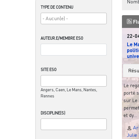
Nombr
TYPE DE CONTENU
Fl
22-0
AUTEUR.E/MEMBRE ESO
Le Ma
polit
unive
SITE ESO
Rés
Le rega
Angers, Caen, Le Mans, Nantes,
porté s
Rennes
sur Le 
permet 
DISCIPLINE(S)
et dy...
Ar
Julie