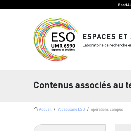
Menu top Header
Aller au contenu principal
EsoHA
ESPACES ET
Laboratoire de recherche e
Contenus associés au 
Fil d'Ariane
Accueil
Vocabulaire ESO
opérations campus