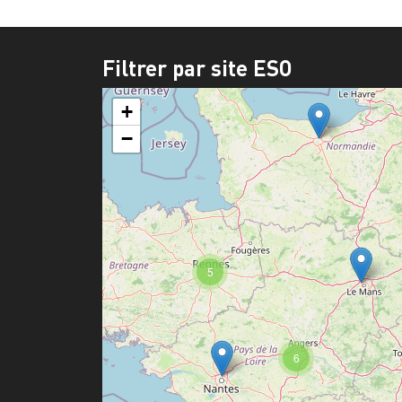
Filtrer par site ESO
+
−
5
6