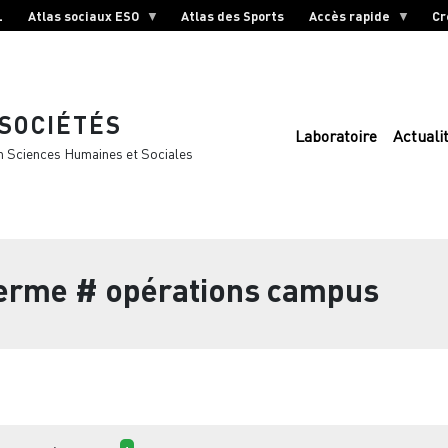
L
Atlas sociaux ESO
Atlas des Sports
Accès rapide
Cr
 SOCIÉTÉS
Laboratoire
Actuali
n Sciences Humaines et Sociales
terme
# opérations campus