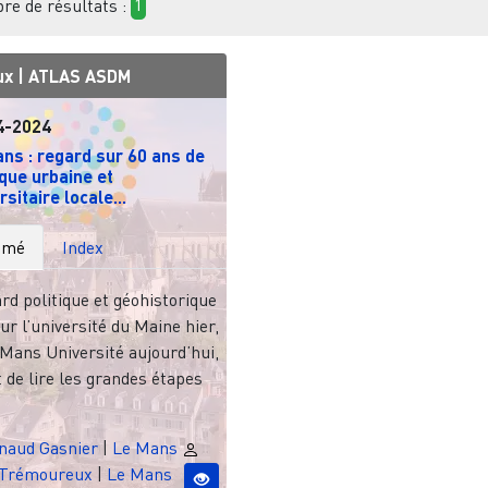
e de résultats :
1
ux |
ATLAS ASDM
4-2024
ns : regard sur 60 ans de
ique urbaine et
rsitaire locale...
umé
Index
rd politique et géohistorique
ur l’université du Maine hier,
Mans Université aujourd’hui,
de lire les grandes étapes
naud Gasnier
|
Le Mans
 Trémoureux
|
Le Mans