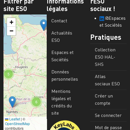
Filtrer par
Informations
rESO
site ESO
légales
sociaux !
@Espaces
Contact
+
et Sociétés
−
Actualités
Pratiques
ESO
Collection
Espaces et
ESO HAL-
Sociétés
SHS
Données
5
Atlas
personnelles
sociaux ESO
Mentions
Créer un
légales et
6
compte
crédits du
site
Se connecter
Leaflet
|
©
Image
OpenStreetMap
Mot de passe
contributors