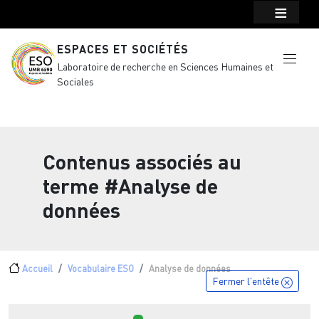
Menu top Header
Aller au contenu principal
ESPACES ET SOCIÉTÉS
Laboratoire de recherche en Sciences Humaines et
Sociales
Contenus associés au
terme
#Analyse de
données
Fil d'Ariane
Accueil
Vocabulaire ESO
Analyse de données
Fermer l'entête