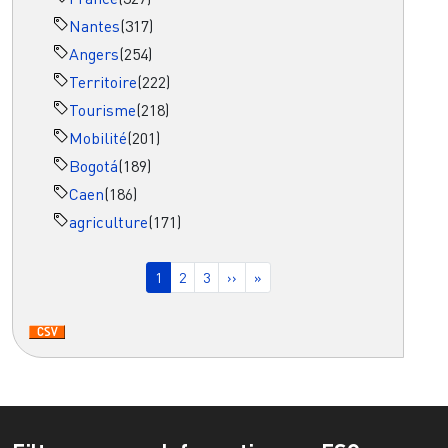
Nantes
(317)
Angers
(254)
Territoire
(222)
Tourisme
(218)
Mobilité
(201)
Bogotá
(189)
Caen
(186)
agriculture
(171)
Pagination
Page courante
Page
Page
Page suivante
Dernière page
1
2
3
››
»