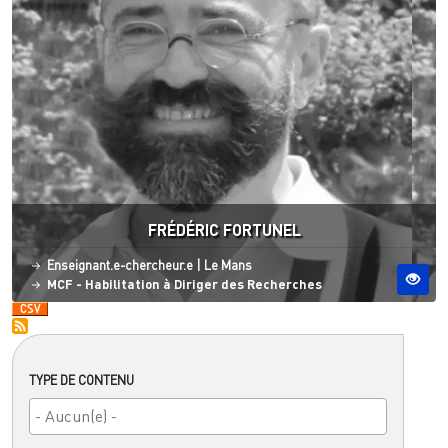
FRÉDÉRIC FORTUNEL
Statut
Site ESO
Enseignant.e-chercheur.e
|
Le Mans
MCF - Habilitation à Diriger des Recherches
TYPE DE CONTENU