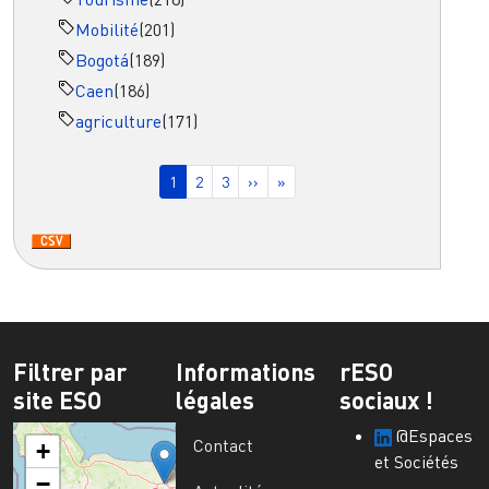
Mobilité
(201)
Bogotá
(189)
Caen
(186)
agriculture
(171)
Pagination
Page courante
Page
Page
Page suivante
Dernière page
1
2
3
››
»
Filtrer par
Informations
rESO
site ESO
légales
sociaux !
@Espaces
Contact
+
et Sociétés
−