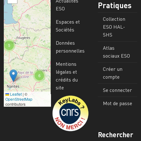
Actualités
Pratiques
ESO
Collection
Espaces et
ESO HAL-
Sociétés
SHS
Données
5
Atlas
personnelles
sociaux ESO
Mentions
Créer un
légales et
6
compte
crédits du
site
Se connecter
Leaflet
|
©
Image
OpenStreetMap
Mot de passe
contributors
Rechercher