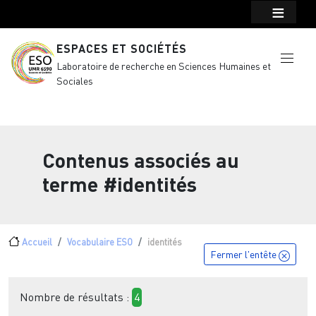
Menu top Header
Aller au contenu principal
ESPACES ET SOCIÉTÉS
Laboratoire de recherche en Sciences Humaines et
Sociales
Contenus associés au
terme
#identités
Fil d'Ariane
Accueil
Vocabulaire ESO
identités
Fermer l'entête
Nombre de résultats :
4