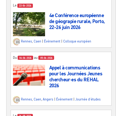
Le
22-06-2026
4e Conférence européenne
de géograpie rurale, Porto,
22-26 juin 2026
Rennes
,
Caen
|
Événement
|
Colloque européen
Du
au
04-06-2026
05-06-2026
Appel à communications
pour les Journées Jeunes
chercheur·es du REHAL
2026
Rennes
,
Caen
,
Angers
|
Événement
|
Journée d'études
Le
26-05-2026