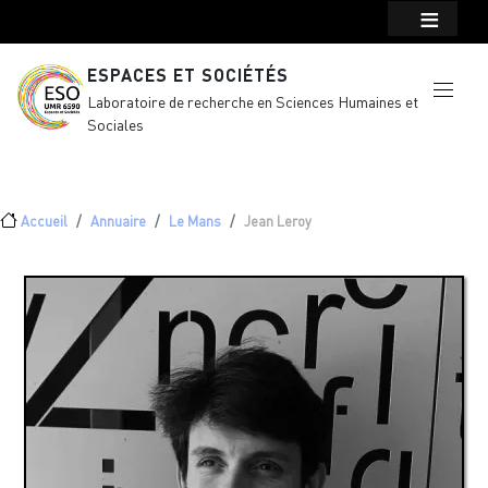
Menu top Header
Aller au contenu principal
ESPACES ET SOCIÉTÉS
Laboratoire de recherche en Sciences Humaines et
Sociales
Fil d'Ariane
Accueil
Annuaire
Le Mans
Jean Leroy