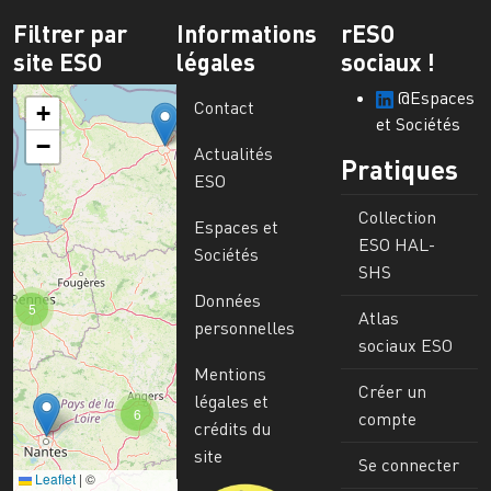
Filtrer par
Informations
rESO
site ESO
légales
sociaux !
@Espaces
Contact
+
et Sociétés
−
Actualités
Pratiques
ESO
Collection
Espaces et
ESO HAL-
Sociétés
SHS
Données
5
Atlas
personnelles
sociaux ESO
Mentions
Créer un
légales et
6
compte
crédits du
site
Se connecter
Leaflet
|
©