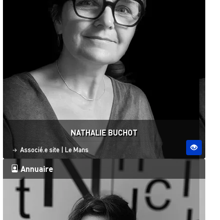
NATHALIE BUCHOT
Statut
Site ESO
Associé.e site
|
Le Mans
Annuaire