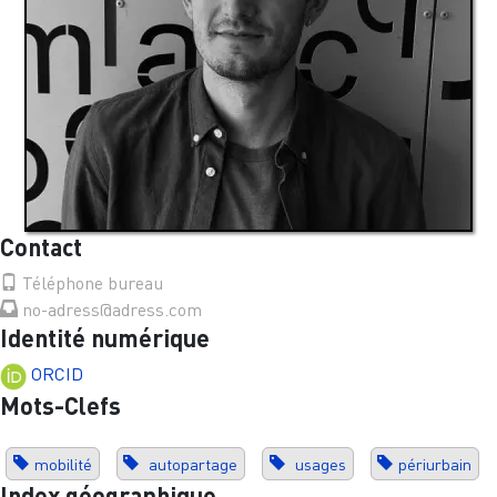
Contact
Téléphone bureau
no-adress@adress.com
Identité numérique
ORCID
Mots-Clefs
mobilité
autopartage
usages
périurbain
Index géographique