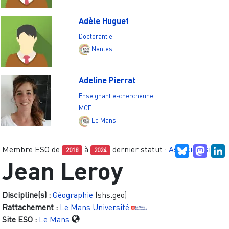
Adèle Huguet
Doctorant.e
Nantes
Adeline Pierrat
Enseignant.e-chercheur.e
MCF
Le Mans
Membre ESO de
à
dernier statut :
Associé.e site
Bluesky
Mast
L
2018
2024
Jean Leroy
Discipline(s) :
Géographie
(shs.geo)
Rattachement :
Le Mans Université
Site ESO :
Le Mans