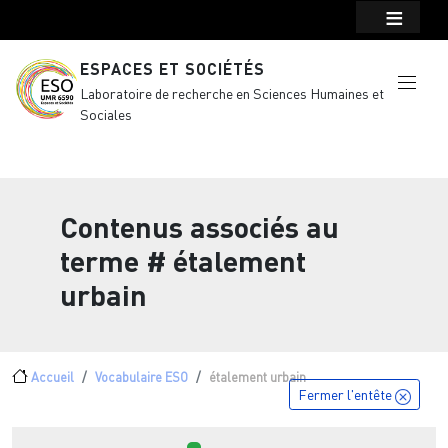
Menu top Header
Aller au contenu principal
ESPACES ET SOCIÉTÉS
Laboratoire de recherche en Sciences Humaines et
Sociales
Contenus associés au
terme
# étalement
urbain
Fil d'Ariane
Accueil
Vocabulaire ESO
étalement urbain
Fermer l'entête