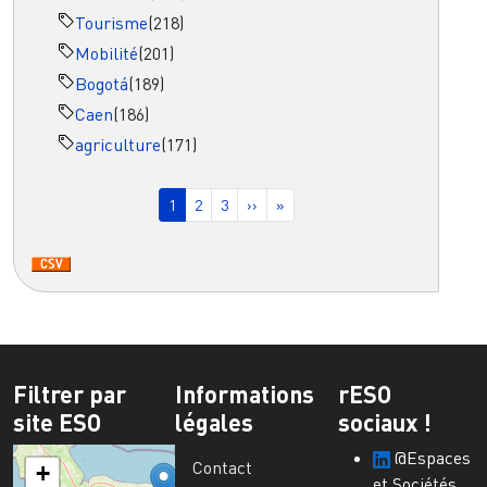
Tourisme
(218)
Mobilité
(201)
Bogotá
(189)
Caen
(186)
agriculture
(171)
Pagination
Page courante
Page
Page
Page suivante
Dernière page
1
2
3
››
»
Filtrer par
Informations
rESO
site ESO
légales
sociaux !
@Espaces
Contact
+
et Sociétés