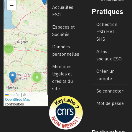
−
Actualités
Pratiques
ESO
Collection
Espaces et
ESO HAL-
Sociétés
SHS
Données
5
Atlas
personnelles
sociaux ESO
Mentions
Créer un
légales et
6
compte
crédits du
site
Se connecter
Leaflet
|
©
Image
OpenStreetMap
Mot de passe
contributors