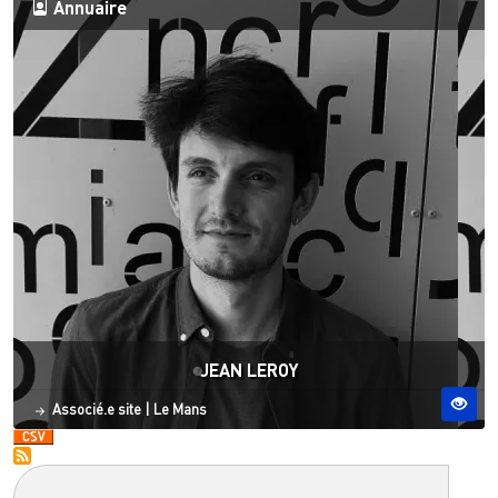
Annuaire
JEAN LEROY
Statut
Site ESO
Associé.e site
|
Le Mans