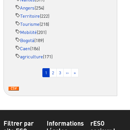
Angers
(254)
Territoire
(222)
Tourisme
(218)
Mobilité
(201)
Bogotá
(189)
Caen
(186)
agriculture
(171)
Pagination
Page courante
Page
Page
Page suivante
Dernière page
1
2
3
››
»
Filtrer par
Informations
rESO