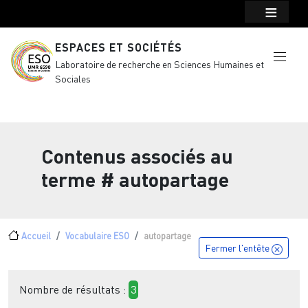
Menu top Header
Aller au contenu principal
ESPACES ET SOCIÉTÉS
Laboratoire de recherche en Sciences Humaines et
Sociales
Contenus associés au
terme
# autopartage
Fil d'Ariane
Accueil
Vocabulaire ESO
autopartage
Fermer l'entête
Nombre de résultats :
3