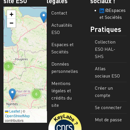
site ESO
légales
sociaux !
@Espaces
Contact
+
et Sociétés
−
Actualités
Pratiques
ESO
Collection
Espaces et
ESO HAL-
Sociétés
SHS
Données
5
Atlas
personnelles
sociaux ESO
Mentions
Créer un
légales et
6
compte
crédits du
site
Se connecter
Leaflet
|
©
Image
OpenStreetMap
Mot de passe
contributors