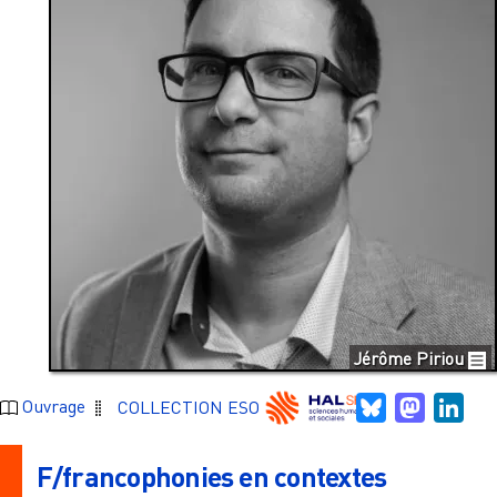
Jérôme Piriou
Bluesky
Mastodo
Link
Ouvrage
COLLECTION ESO
F/francophonies en contextes