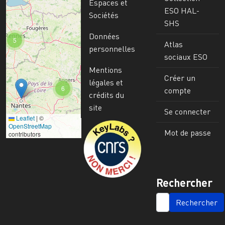
Espaces et
ESO HAL-
Sociétés
SHS
Données
5
Atlas
personnelles
sociaux ESO
Mentions
Créer un
légales et
6
compte
crédits du
site
Se connecter
Leaflet
|
©
Image
OpenStreetMap
Mot de passe
contributors
Rechercher
SEARCH