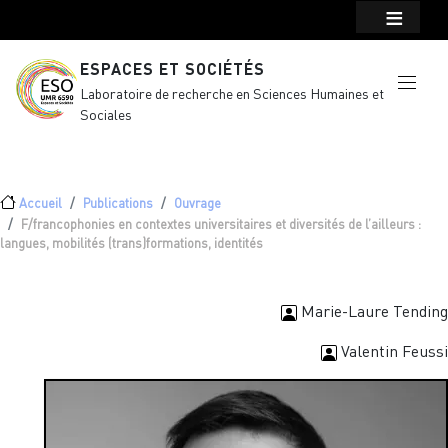
Menu top Header
Aller au contenu principal
ESPACES ET SOCIÉTÉS
Laboratoire de recherche en Sciences Humaines et
Sociales
Fil d'Ariane
Accueil
Publications
Ouvrage
F/francophonies en contextes universitaires et diversités de l’ailleurs :
langues, mobilités (trans)formations, identités
Marie-Laure Tending
Valentin Feussi