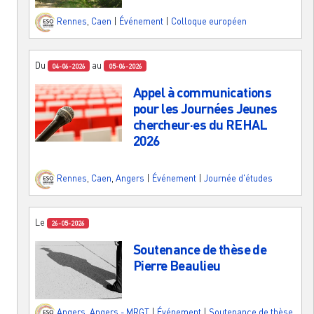
Rennes
,
Caen
|
Événement
|
Colloque européen
Du
au
04-06-2026
05-06-2026
Appel à communications
pour les Journées Jeunes
chercheur·es du REHAL
2026
Rennes
,
Caen
,
Angers
|
Événement
|
Journée d'études
Le
26-05-2026
Soutenance de thèse de
Pierre Beaulieu
Angers
,
Angers - MRGT
|
Événement
|
Soutenance de thèse