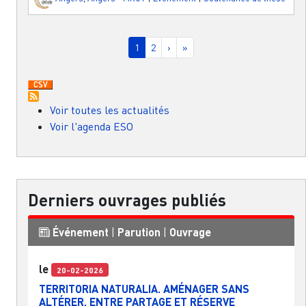
Pagination
Page courante
Page
Page suivante
Dernière page
1
2
›
»
Voir toutes les actualités
Voir l'agenda ESO
Derniers ouvrages publiés
Événement
|
Parution
|
Ouvrage
le
20-02-2026
TERRITORIA NATURALIA. AMÉNAGER SANS
ALTÉRER, ENTRE PARTAGE ET RÉSERVE