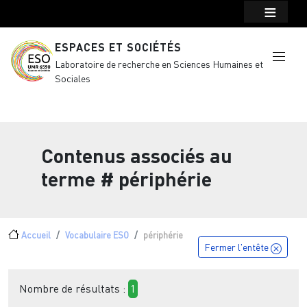
Menu top Header
Aller au contenu principal
ESPACES ET SOCIÉTÉS
Laboratoire de recherche en Sciences Humaines et
Sociales
Contenus associés au
terme
# périphérie
Fil d'Ariane
Accueil
Vocabulaire ESO
périphérie
Fermer l'entête
Nombre de résultats :
1