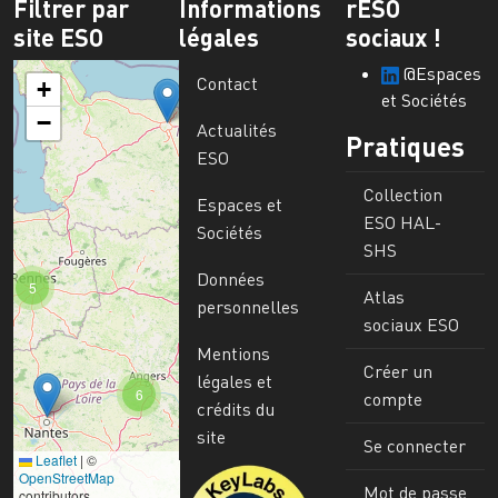
Filtrer par
Informations
rESO
site ESO
légales
sociaux !
@Espaces
Contact
+
et Sociétés
−
Actualités
Pratiques
ESO
Collection
Espaces et
ESO HAL-
Sociétés
SHS
Données
5
Atlas
personnelles
sociaux ESO
Mentions
Créer un
légales et
6
compte
crédits du
site
Se connecter
Leaflet
|
©
Image
OpenStreetMap
Mot de passe
contributors