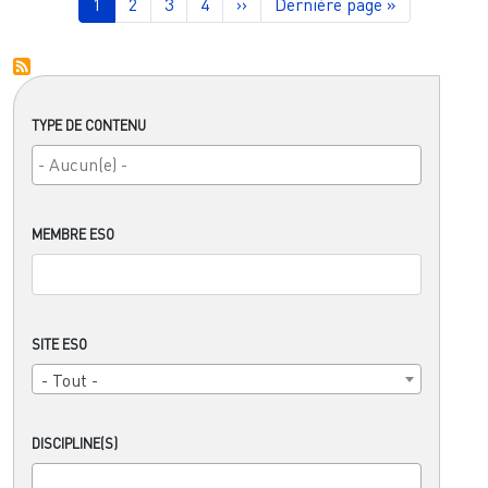
Page courante
Page
Page
Page
Page suivante
Dernière page
1
2
3
4
››
Dernière page »
TYPE DE CONTENU
MEMBRE ESO
SITE ESO
- Tout -
DISCIPLINE(S)