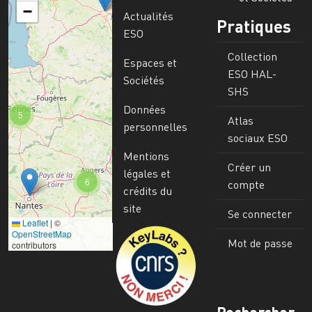
−
Actualités
Pratiques
ESO
Collection
Espaces et
ESO HAL-
Sociétés
SHS
Données
5
Atlas
personnelles
sociaux ESO
Mentions
Créer un
légales et
6
compte
crédits du
site
Se connecter
Leaflet
|
©
Image
OpenStreetMap
Mot de passe
contributors