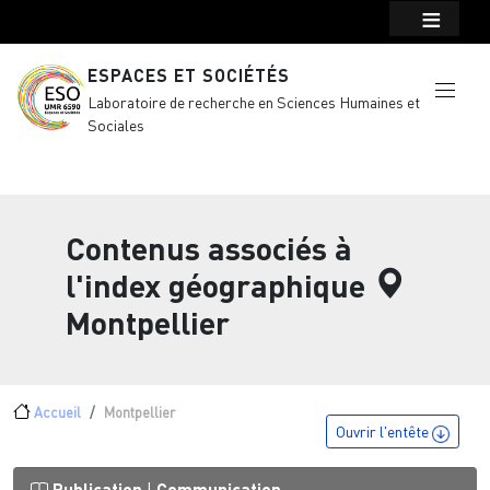
Menu top Header
Aller au contenu principal
ESPACES ET SOCIÉTÉS
Laboratoire de recherche en Sciences Humaines et
Sociales
Contenus associés à
l'index géographique
Montpellier
Fil d'Ariane
Accueil
Montpellier
Ouvrir l'entête
Publication
Communication