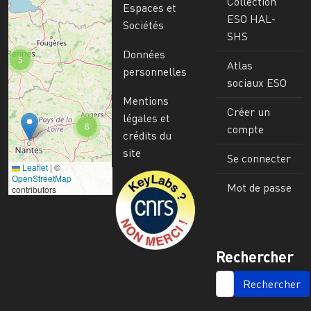
Collection
Espaces et
ESO HAL-
Sociétés
SHS
Données
5
Atlas
personnelles
sociaux ESO
Mentions
Créer un
légales et
6
compte
crédits du
site
Se connecter
Leaflet
|
©
Image
OpenStreetMap
Mot de passe
contributors
Rechercher
SEARCH