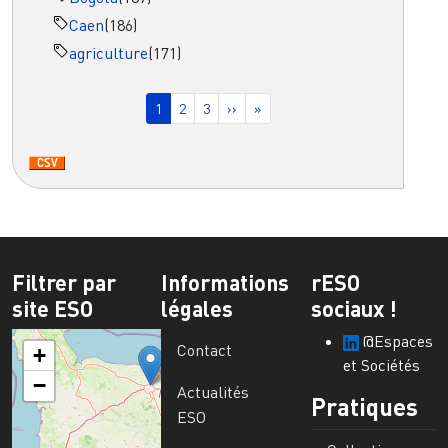
Caen
(186)
agriculture
(171)
Pagination
Page courante
Page
Page
Page suivante
Dernière page
1
2
3
››
»
Filtrer par
Informations
rESO
site ESO
légales
sociaux !
@Espaces
Contact
+
et Sociétés
−
Actualités
Pratiques
ESO