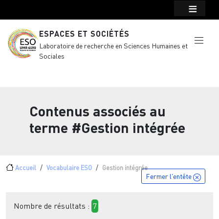
Menu top Header
Aller au contenu principal
ESPACES ET SOCIÉTÉS
Laboratoire de recherche en Sciences Humaines et
Sociales
Contenus associés au
terme
#Gestion intégrée
Fil d'Ariane
Accueil
Vocabulaire ESO
Gestion intégrée
Fermer l'entête
Nombre de résultats :
7