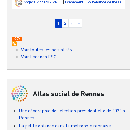
Angers
,
Angers - MRGT
|
Événement
|
Soutenance de thèse
Pagination
Page courante
Page
Page suivante
Dernière page
1
2
›
»
Voir toutes les actualités
Voir l'agenda ESO
Atlas social de Rennes
Une géographie de l’élection présidentielle de 2022 à
Rennes
La petite enfance dans la métropole rennaise :