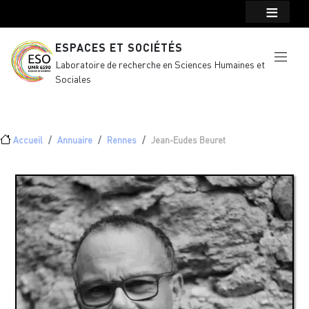
Menu top Header
Aller au contenu principal
ESPACES ET SOCIÉTÉS
Laboratoire de recherche en Sciences Humaines et
Sociales
Fil d'Ariane
Accueil
Annuaire
Rennes
Jean-Eudes Beuret