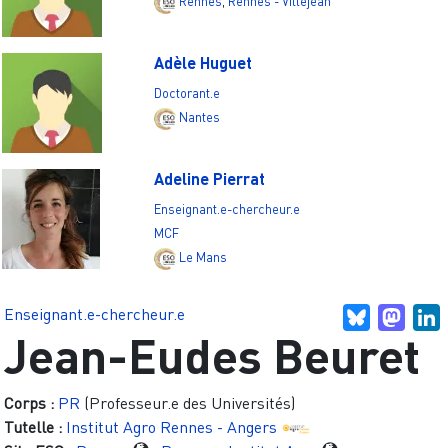
Rennes
,
Rennes - Villejean
Adèle Huguet
Doctorant.e
Nantes
Adeline Pierrat
Enseignant.e-chercheur.e
MCF
Le Mans
Enseignant.e-chercheur.e
Bluesky
Mast
L
Jean-Eudes Beuret
Corps :
PR
(Professeur.e des Universités)
Tutelle :
Institut Agro Rennes - Angers