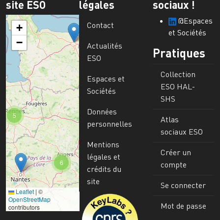
site ESO
légales
sociaux !
@Espaces
Contact
+
et Sociétés
−
Actualités
Pratiques
ESO
Collection
Espaces et
ESO HAL-
Sociétés
SHS
Données
5
Atlas
personnelles
sociaux ESO
Mentions
Créer un
légales et
6
compte
crédits du
site
Se connecter
Leaflet
|
©
Image
OpenStreetMap
Mot de passe
contributors