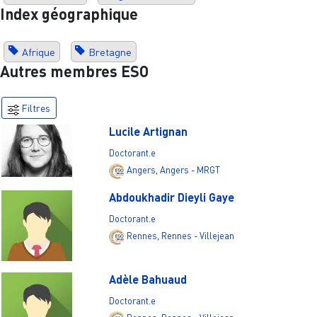
Index géographique
Afrique
Bretagne
Autres membres ESO
Filtres
Lucile Artignan
Doctorant.e
Angers
,
Angers - MRGT
Abdoukhadir Dieyli Gaye
Doctorant.e
Rennes
,
Rennes - Villejean
Adèle Bahuaud
Doctorant.e