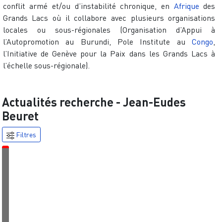
conflit armé et/ou d’instabilité chronique, en
Afrique
des
Grands Lacs où il collabore avec plusieurs organisations
locales ou sous-régionales (Organisation d’Appui à
l’Autopromotion au Burundi, Pole Institute au
Congo
,
l’Initiative de Genève pour la Paix dans les Grands Lacs à
l’échelle sous-régionale).
Actualités recherche -
Jean-Eudes
Beuret
Filtres
É
v
é
n
e