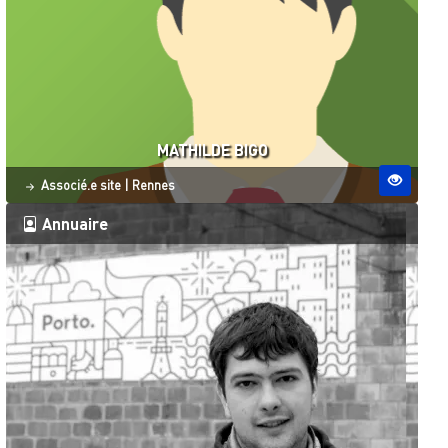
MATHILDE BIGO
Statut
Site ESO
Associé.e site
|
Rennes
Annuaire