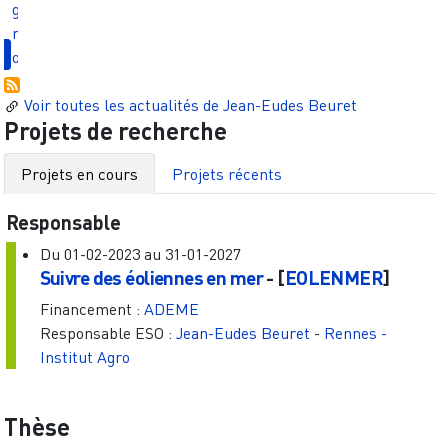
g
r
o
Voir toutes les actualités de
Jean-Eudes Beuret
Projets de recherche
Projets en cours
Projets récents
Responsable
Du
01-02-2023
au
31-01-2027
Suivre des éoliennes en mer
- [
EOLENMER
]
Financement :
ADEME
Responsable ESO :
Jean-Eudes Beuret
-
Rennes -
Institut Agro
Thèse