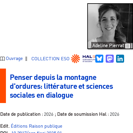
Adeline Pierrat
Bluesky
Mastodo
Link
Ouvrage
COLLECTION ESO
Penser depuis la montagne
d'ordures: littérature et sciences
sociales en dialogue
Date de publication :
2026
; Date de soumission Hal :
2026
Edit.
Éditions Raison publique
DOI
:
10.3917/erp.flori.2025.01