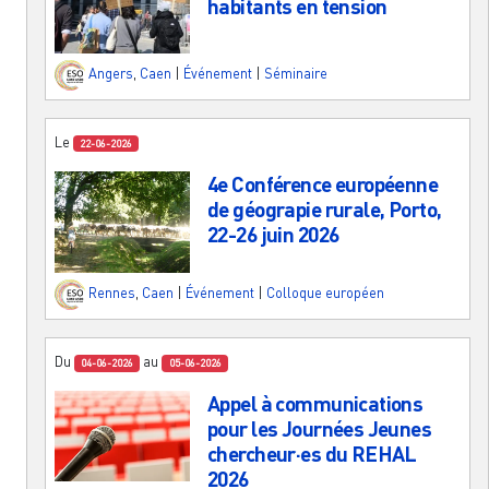
habitants en tension
Angers
,
Caen
|
Événement
|
Séminaire
Le
22-06-2026
4e Conférence européenne
de géograpie rurale, Porto,
22-26 juin 2026
Rennes
,
Caen
|
Événement
|
Colloque européen
Du
au
04-06-2026
05-06-2026
Appel à communications
pour les Journées Jeunes
chercheur·es du REHAL
2026