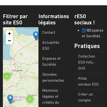
Filtrer par
Informations
rESO
site ESO
légales
sociaux !
@Espaces
Contact
+
et Sociétés
−
Actualités
Pratiques
ESO
Collection
Espaces et
ESO HAL-
Sociétés
SHS
Données
5
Atlas
personnelles
sociaux ESO
Mentions
Créer un
légales et
6
compte
crédits du