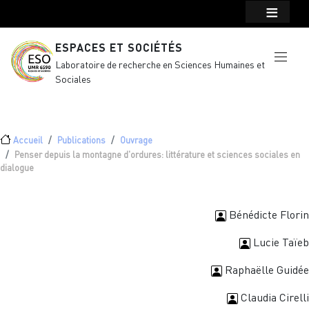
Menu top Header
Aller au contenu principal
ESPACES ET SOCIÉTÉS
Laboratoire de recherche en Sciences Humaines et
Sociales
Fil d'Ariane
Accueil
Publications
Ouvrage
Penser depuis la montagne d'ordures: littérature et sciences sociales en
dialogue
Bénédicte Florin
Lucie Taïeb
Raphaëlle Guidée
Claudia Cirelli