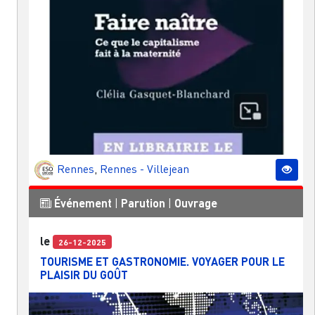
Rennes
,
Rennes - Villejean
Événement
|
Parution
|
Ouvrage
le
26-12-2025
TOURISME ET GASTRONOMIE. VOYAGER POUR LE
PLAISIR DU GOÛT