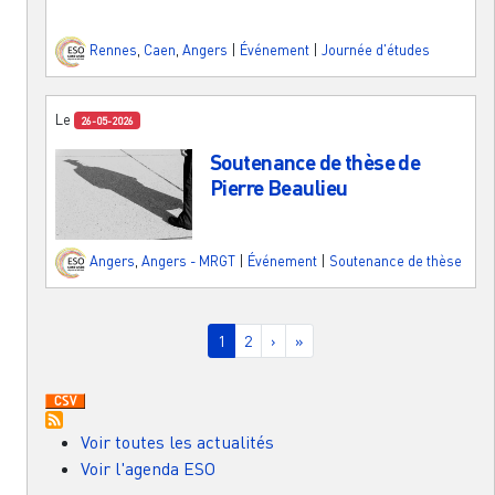
Rennes
,
Caen
,
Angers
|
Événement
|
Journée d'études
Le
26-05-2026
Soutenance de thèse de
Pierre Beaulieu
Angers
,
Angers - MRGT
|
Événement
|
Soutenance de thèse
Pagination
Page courante
Page
Page suivante
Dernière page
1
2
›
»
Voir toutes les actualités
Voir l'agenda ESO