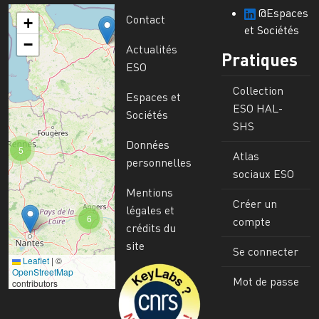
@Espaces
Contact
+
et Sociétés
−
Actualités
Pratiques
ESO
Collection
Espaces et
ESO HAL-
Sociétés
SHS
Données
5
Atlas
personnelles
sociaux ESO
Mentions
Créer un
légales et
6
compte
crédits du
site
Se connecter
Leaflet
|
©
Image
OpenStreetMap
Mot de passe
contributors