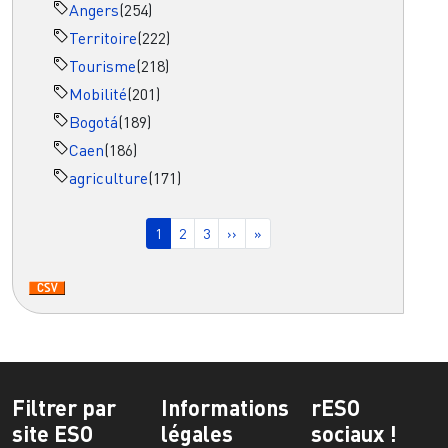
Angers
(254)
Territoire
(222)
Tourisme
(218)
Mobilité
(201)
Bogotá
(189)
Caen
(186)
agriculture
(171)
Pagination
Page courante
Page
Page
Page suivante
Dernière page
1
2
3
››
»
Filtrer par
Informations
rESO
site ESO
légales
sociaux !