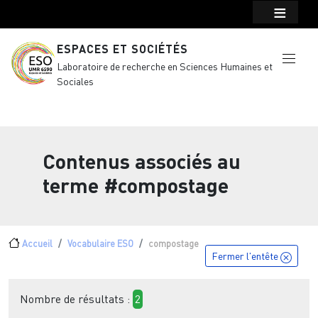
Menu top Header
Aller au contenu principal
ESPACES ET SOCIÉTÉS
Laboratoire de recherche en Sciences Humaines et
Sociales
Contenus associés au
terme
#compostage
Fil d'Ariane
Accueil
Vocabulaire ESO
compostage
Fermer l'entête
Nombre de résultats :
2