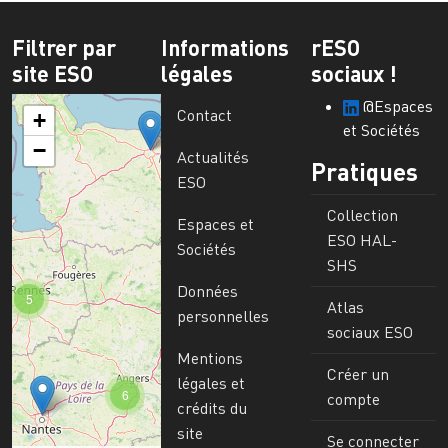
Filtrer par
Informations
rESO
site ESO
légales
sociaux !
@Espaces
Contact
+
et Sociétés
−
Actualités
Pratiques
ESO
Collection
Espaces et
ESO HAL-
Sociétés
SHS
Données
5
Atlas
personnelles
sociaux ESO
Mentions
Créer un
légales et
6
compte
crédits du
site
Se connecter