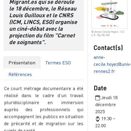
Migrant.es qui se déroule
le 18 décembre, le Réseau
Louis Guilloux et le CNRS
(ICM, LINCS, ESO) organise
un ciné-débat avec la
© Anne-Cécile Hoyez - CC
projection du film "Carnet
4.0 - By-Nc-Nd
de soignants".
Contact(s)
anne-
Présentation
Termes ESO
cecile.hoyez@univ
rennes2.fr
Références
Date
Ce court métrage documentaire a été
réalisé dans le cadre d’un travail
Jeudi 18
pluridisciplinaire en immersion
décembre
auprès des professionnels qui
2025
accompagnent les publics en situation
19:30 ~
de précarité et de migration sur les
22:00
sujets de santé.