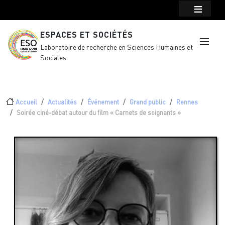
Menu top Header
Aller au contenu principal
ESPACES ET SOCIÉTÉS
Laboratoire de recherche en Sciences Humaines et
Sociales
Fil d'Ariane
Accueil
Actualités
Événement
Grand public
Rennes
Soirée ciné-débat autour du film « Carnets de soignants »