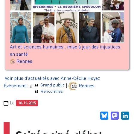
Art et sciences humaines : mise à jour des injustices
en santé
Rennes
Voir plus d'actualités avec Anne-Cécile Hoyez
Grand public
Événement
|
Rennes
Rencontres
Le
18-12-2025
Bluesky
Masto
Li