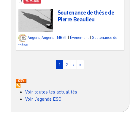
Le
26-05-2026
Soutenance de thèse de
Pierre Beaulieu
Angers
,
Angers - MRGT
|
Événement
|
Soutenance de
thèse
Pagination
Page courante
Page
Page suivante
Dernière page
1
2
›
»
Voir toutes les actualités
Voir l'agenda ESO