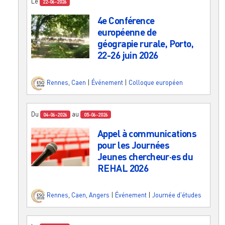
Le
22-06-2026
4e Conférence
européenne de
géograpie rurale, Porto,
22-26 juin 2026
Rennes
,
Caen
|
Événement
|
Colloque européen
Du
au
04-06-2026
05-06-2026
Appel à communications
pour les Journées
Jeunes chercheur·es du
REHAL 2026
Rennes
,
Caen
,
Angers
|
Événement
|
Journée d'études