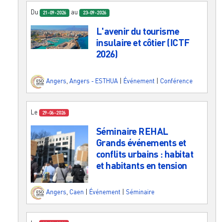
Du
au
21-09-2026
23-09-2026
L'avenir du tourisme
insulaire et côtier (ICTF
2026)
Angers
,
Angers - ESTHUA
|
Événement
|
Conférence
Le
29-06-2026
Séminaire REHAL
Grands événements et
conflits urbains : habitat
et habitants en tension
Angers
,
Caen
|
Événement
|
Séminaire