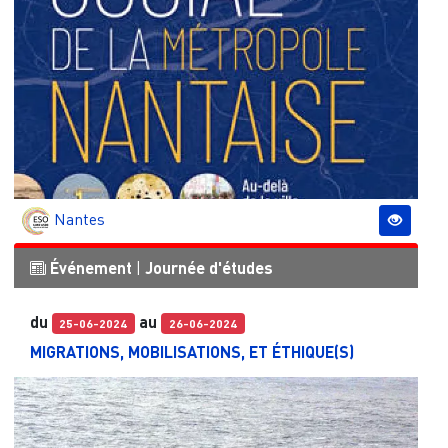
Nantes
Événement
|
Journée d'études
du
au
25-06-2024
26-06-2024
MIGRATIONS, MOBILISATIONS, ET ÉTHIQUE(S)