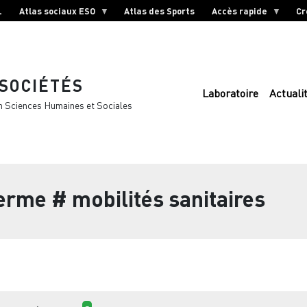
L
Atlas sociaux ESO
Atlas des Sports
Accès rapide
Cr
 SOCIÉTÉS
Laboratoire
Actuali
n Sciences Humaines et Sociales
terme
# mobilités sanitaires