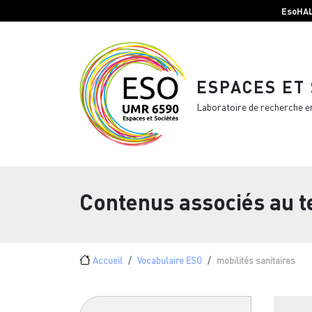
Menu top Header
Aller au contenu principal
EsoHA
ESPACES ET
Laboratoire de recherche e
Contenus associés au 
Fil d'Ariane
Accueil
Vocabulaire ESO
mobilités sanitaires