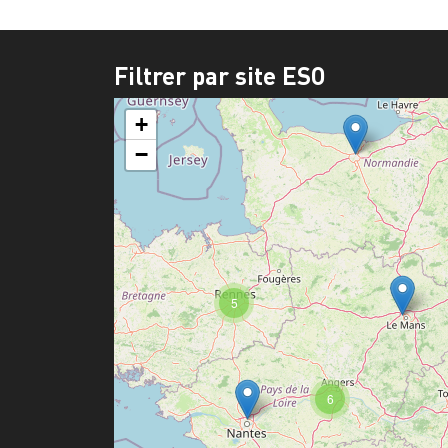
Filtrer par site ESO
+
−
5
6