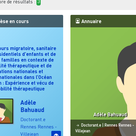
e de résultats :
3
èse en cours
Annuaire
urs migratoire, sanitaire
sidentiels d’enfants et de
 familles en contexte de
ité thérapeutique et de
tions nationales et
nationales dans l’Océan
n : Expérience et vécu de
bilité thérapeutique
Adèle
Bahuaud
Adèle Bahuaud
Doctorant.e
Statut
Site ESO
Doctorant.e
|
Rennes
Rennes -
Rennes
Rennes -
Villejean
Villejean