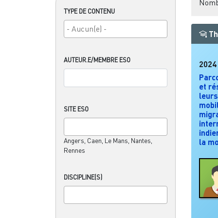
Nombr
TYPE DE CONTENU
Th
AUTEUR.E/MEMBRE ESO
2024
Parco
et ré
leurs
mobil
SITE ESO
migra
inter
indie
Angers, Caen, Le Mans, Nantes,
la mo
Rennes
DISCIPLINE(S)