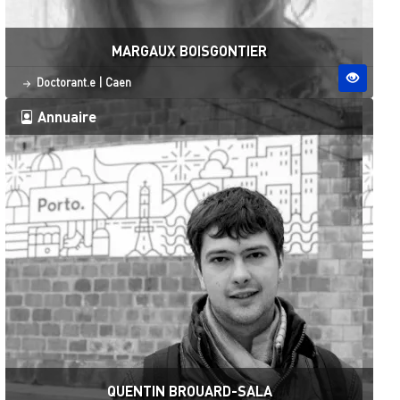
MARGAUX BOISGONTIER
Statut
Site ESO
Doctorant.e
|
Caen
Annuaire
QUENTIN BROUARD-SALA