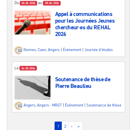
Du
au
04-06-2026
05-06-2026
Appel à communications
pour les Journées Jeunes
chercheur·es du REHAL
2026
Rennes
,
Caen
,
Angers
|
Événement
|
Journée d'études
Le
26-05-2026
Soutenance de thèse de
Pierre Beaulieu
Angers
,
Angers - MRGT
|
Événement
|
Soutenance de thèse
Pagination
Page courante
Page
Page suivante
Dernière page
1
2
›
»