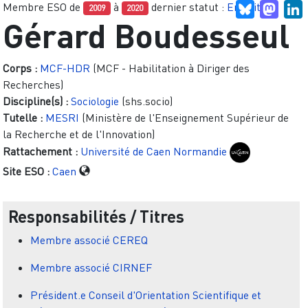
Membre ESO de
à
dernier statut :
Emeritat
Bluesky
Mast
L
2009
2020
Gérard Boudesseul
Corps :
MCF-HDR
(MCF - Habilitation à Diriger des
Recherches)
Discipline(s) :
Sociologie
(shs.socio)
Tutelle :
MESRI
(Ministère de l'Enseignement Supérieur de
la Recherche et de l'Innovation)
Rattachement :
Université de Caen Normandie
Site ESO :
Caen
Responsabilités / Titres
Membre associé
CEREQ
Membre associé
CIRNEF
Président.e
Conseil d'Orientation Scientifique et