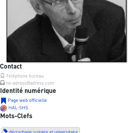
Contact
Téléphone bureau
no-adress@adress.com
Identité numérique
Page web officielle
HAL-SHS
Mots-Clefs
décrochage scolaire et universitaire