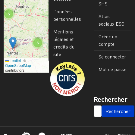
SHS
Données
5
Atlas
personnelles
sociaux ESO
Mentions
Créer un
légales et
6
compte
crédits du
site
Se connecter
Leaflet
|
©
Image
OpenStreetMap
Mot de passe
contributors
Rechercher
SEARCH