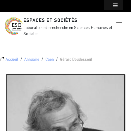
Menu top Header
Aller au contenu principal
ESPACES ET SOCIÉTÉS
Laboratoire de recherche en Sciences Humaines et
Sociales
Fil d'Ariane
Accueil
Annuaire
Caen
Gérard Boudesseul