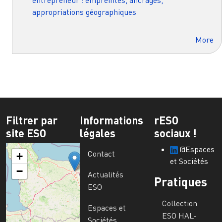
appropriations géographiques
More
Filtrer par
Informations
rESO
site ESO
légales
sociaux !
@Espaces
Contact
+
et Sociétés
−
Actualités
Pratiques
ESO
Collection
Espaces et
ESO HAL-
Sociétés