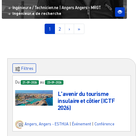
Statut
Site ESO
Ingénieur.e / Technicien.ne
|
Angers
Angers - MRGT
Ingénieur.e de recherche
Pagination
Page courante
Page
Page suivante
Dernière page
1
2
›
»
Filtres
Du
au
21-09-2026
23-09-2026
L'avenir du tourisme
insulaire et côtier (ICTF
2026)
Angers
,
Angers - ESTHUA
|
Événement
|
Conférence