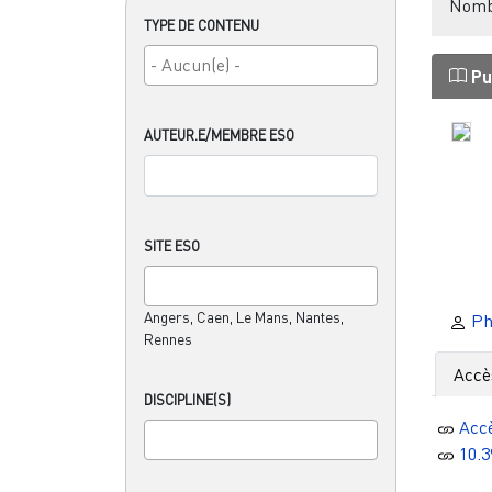
Nombr
TYPE DE CONTENU
Pu
AUTEUR.E/MEMBRE ESO
SITE ESO
Angers, Caen, Le Mans, Nantes,
Phi
Rennes
Accè
DISCIPLINE(S)
Acc
10.3