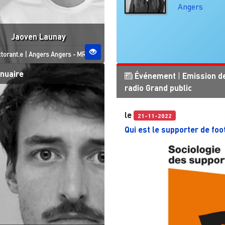
Angers
Jaoven Launay
tut
Site ESO
torant.e
|
Angers
Angers - MRGT
nuaire
Événement
|
Emission d
radio
Grand public
le
21-11-2022
Qui est le supporter de foo