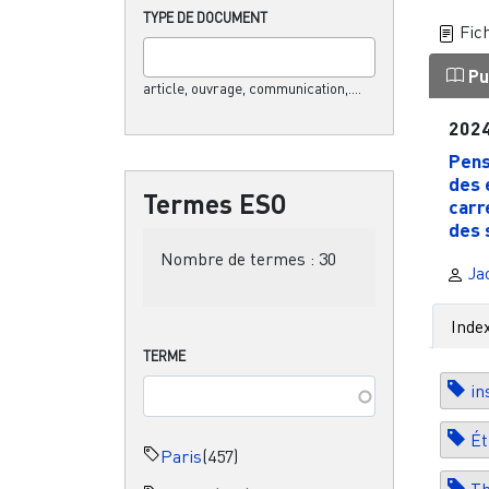
TYPE DE DOCUMENT
Fich
Pu
article, ouvrage, communication,....
202
Pens
des 
Termes ESO
carr
des s
Nombre de termes :
30
Ja
Inde
TERME
in
Ét
Paris
(457)
Th