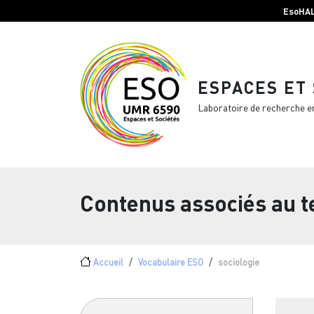
Menu top Header
Aller au contenu principal
EsoHA
ESPACES ET
Laboratoire de recherche e
Contenus associés au 
Fil d'Ariane
Accueil
Vocabulaire ESO
sociologie