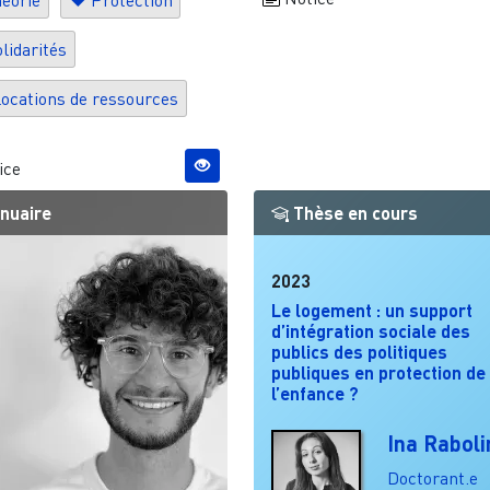
lidarités
locations de ressources
ice
nuaire
Thèse en cours
2023
Le logement : un support
d’intégration sociale des
publics des politiques
publiques en protection de
l’enfance ?
Ina Raboli
Doctorant.e