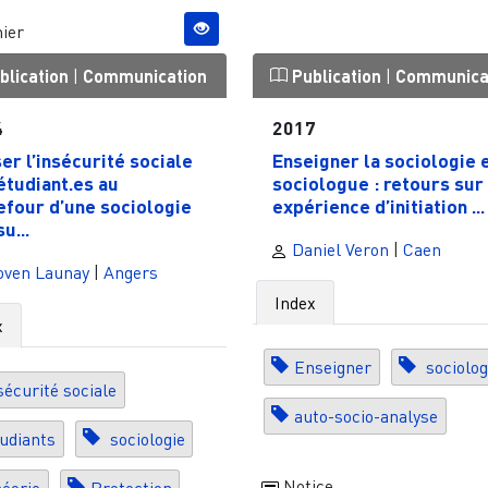
ier
blication
|
Communication
Publication
|
Communica
4
2017
er l’insécurité sociale
Enseigner la sociologie 
étudiant.es au
sociologue : retours sur
efour d’une sociologie
expérience d’initiation ...
u...
Daniel Veron
|
Caen
oven Launay
|
Angers
Index
x
Enseigner
sociolog
sécurité sociale
auto-socio-analyse
udiants
sociologie
Notice
éorie
Protection