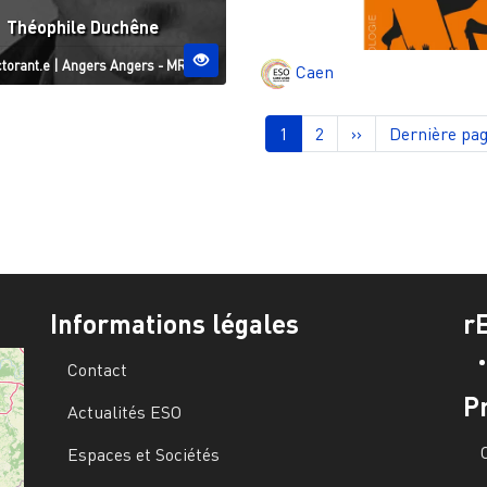
Théophile Duchêne
tut
Site ESO
torant.e
|
Angers
Angers - MRGT
Caen
nation
Page courante
Page
Page suivante
Dernière pa
1
2
››
Dernière pag
Informations légales
r
Contact
P
Actualités ESO
Espaces et Sociétés