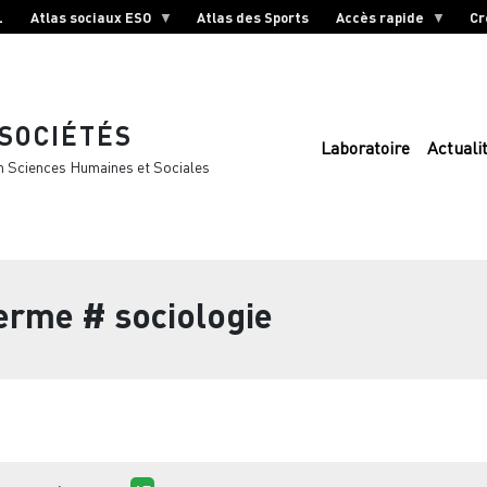
L
Atlas sociaux ESO
Atlas des Sports
Accès rapide
Cr
 SOCIÉTÉS
Laboratoire
Actuali
n Sciences Humaines et Sociales
terme
# sociologie