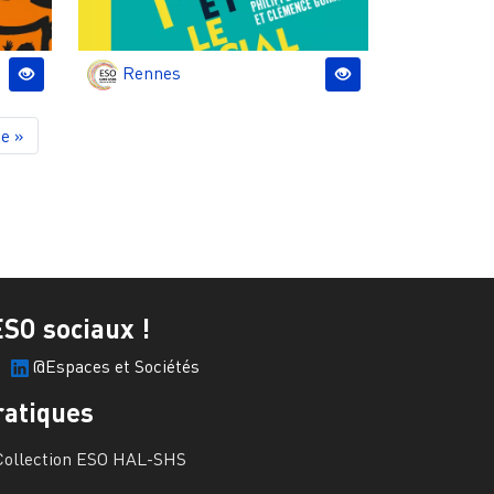
Rennes
ge
e »
ESO sociaux !
@Espaces et Sociétés
ratiques
Collection ESO HAL-SHS