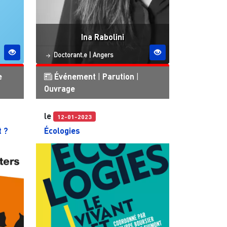
Ina Rabolini
Statut
Site ESO
Doctorant.e
|
Angers
e
Événement
|
Parution
|
Ouvrage
le
12-01-2023
t ?
Écologies