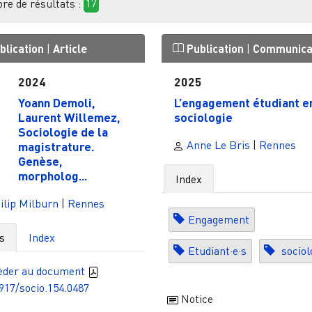
e de résultats :
17
blication
|
Article
Publication
|
Communica
2024
2025
Yoann Demoli,
L’engagement étudiant e
Laurent Willemez,
sociologie
Sociologie de la
Anne Le Bris
|
Rennes
magistrature.
Genèse,
morpholog...
Index
lip Milburn
|
Rennes
Engagement
s
Index
Etudiant·e·s
sociol
èder au document
917/socio.154.0487
Notice