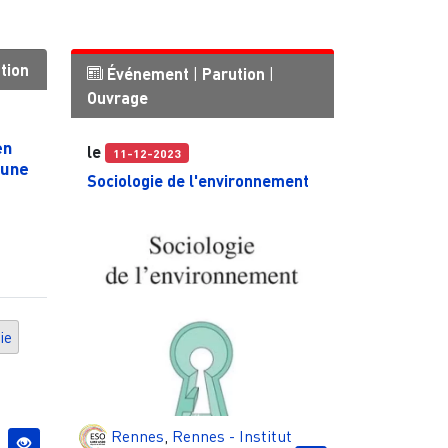
tion
Événement
|
Parution
|
Ouvrage
en
le
11-12-2023
 une
Sociologie de l'environnement
ie
Rennes
,
Rennes - Institut