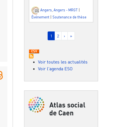
Angers
,
Angers - MRGT
|
Événement
|
Soutenance de thèse
Pagination
Page courante
Page
Page suivante
Dernière page
1
2
›
»
Voir toutes les actualités
Voir l'agenda ESO
Atlas social
de Caen