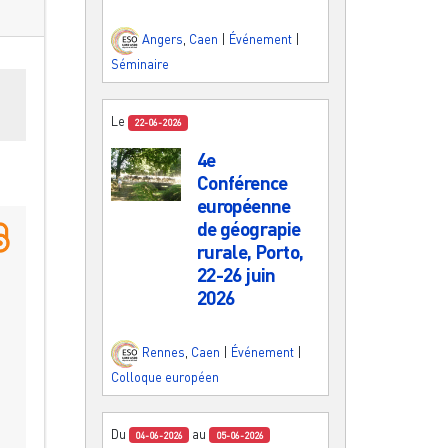
Angers
,
Caen
|
Événement
|
Séminaire
es
Le
22-06-2026
4e
Conférence
européenne
de géograpie
rurale, Porto,
22-26 juin
2026
Rennes
,
Caen
|
Événement
|
Colloque européen
Du
au
04-06-2026
05-06-2026