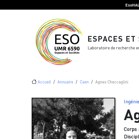
Menu top Header
Aller au contenu principal
EsoHA
ESPACES ET
Laboratoire de recherche e
Fil d'Ariane
Accueil
Annuaire
Caen
Agnes Checcaglini
Ingénie
Ag
Corps 
Discipl