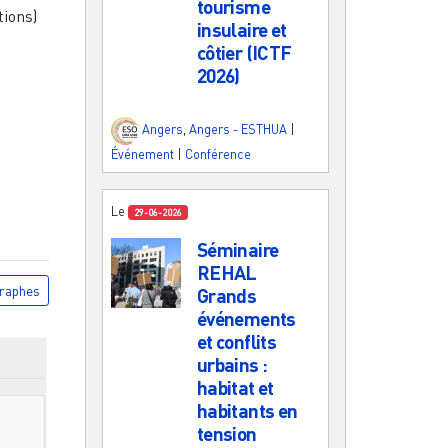
tourisme
tions)
insulaire et
côtier (ICTF
2026)
Angers
,
Angers - ESTHUA
|
Événement
|
Conférence
Le
29-06-2026
Séminaire
REHAL
raphes
Grands
événements
et conflits
urbains :
habitat et
habitants en
tension