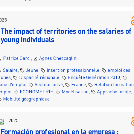
025
The impact of territories on the salaries of
young individuals
Patrice Caro
,
Agnes Checcaglini
Salaire
,
Jeune
,
insertion professionnelle
,
emploi des
eunes
,
Disparité régionale
,
Enquête Genération 2010
,
one d'emploi
,
Secteur privé
,
France
,
Relation formation
mploi
,
ECONOMETRIE
,
Modélisation
,
Approche locale
,
Mobilité géographique
2025
Formación profesional en la empresa :