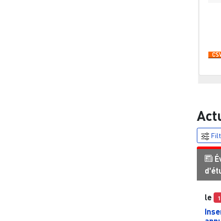
Pa
Act
Fil
É
d'ét
le
1
Inse
appu