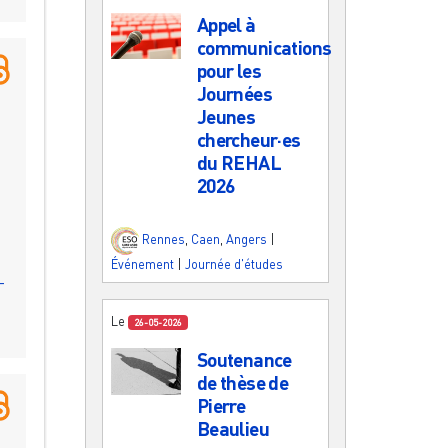
Appel à
communications
pour les
Journées
Jeunes
chercheur·es
du REHAL
2026
Rennes
,
Caen
,
Angers
|
Événement
|
Journée d'études
-
Le
26-05-2026
Soutenance
de thèse de
Pierre
Beaulieu