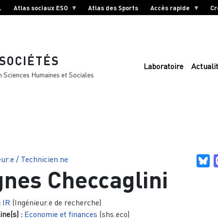
L
Atlas sociaux ESO
Atlas des Sports
Accès rapide
Cr
 SOCIÉTÉS
Laboratoire
Actuali
n Sciences Humaines et Sociales
ur.e / Technicien.ne
Bl
nes Checcaglini
:
IR
(Ingénieur.e de recherche)
ine(s) :
Economie et finances
(shs.eco)