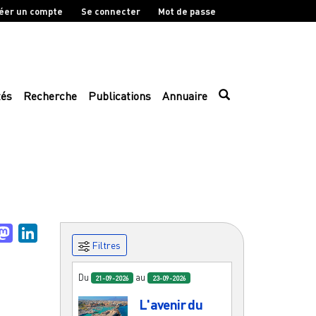
éer un compte
Se connecter
Mot de passe
tés
Recherche
Publications
Annuaire
uesky
Mastodon
LinkedIn
Filtres
Du
au
21-09-2026
23-09-2026
L'avenir du