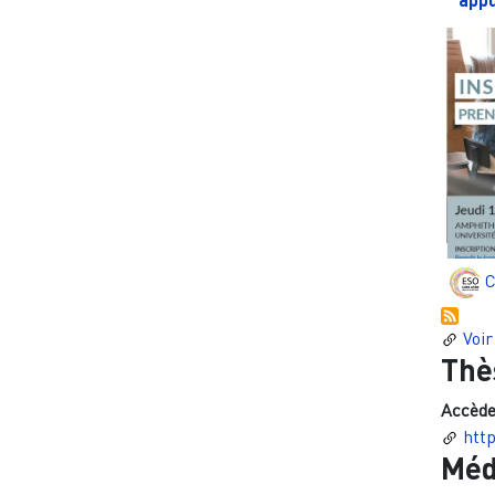
C
Voir
Thè
Accède
htt
Méd