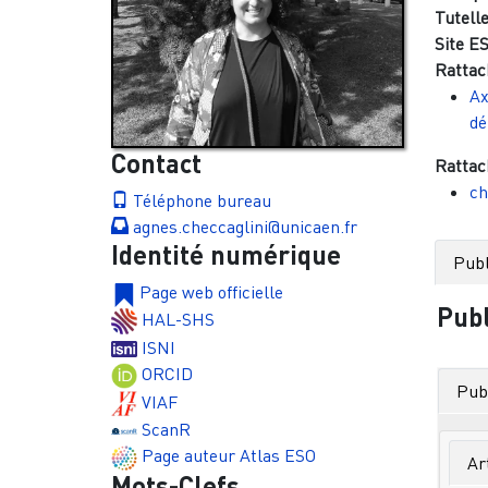
Tutelle
Site ES
Rattac
Ax
dé
Contact
Rattac
ch
Téléphone bureau
agnes.checcaglini@unicaen.fr
Identité numérique
Publ
Page web officielle
Publ
HAL-SHS
ISNI
ORCID
Publ
VIAF
ScanR
Page auteur Atlas ESO
Ar
Mots-Clefs