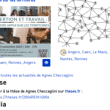
Angers
,
Caen
,
Le Mans
,
Nantes
,
Rennes
aen
,
Rennes
,
Angers
 toutes les actualités de
Agnes Checcaglini
se
r à la thèse de
Agnes Checcaglini
sur
theses.fr
:
ps://theses.fr/2004REN1G006
ia