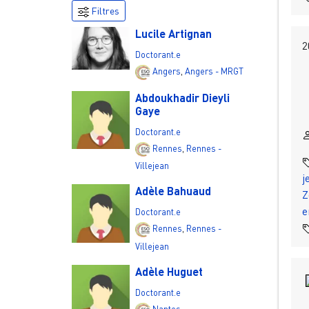
Filtres
Lucile Artignan
2
Doctorant.e
Angers
,
Angers - MRGT
Abdoukhadir Dieyli
Gaye
Doctorant.e
Rennes
,
Rennes -
Villejean
j
Adèle Bahuaud
Z
e
Doctorant.e
Rennes
,
Rennes -
Villejean
Adèle Huguet
Doctorant.e
Nantes