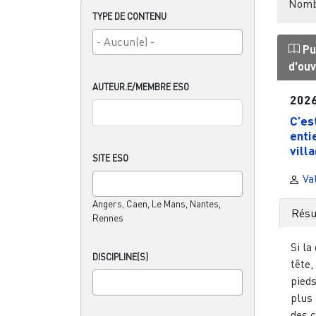
Nombr
TYPE DE CONTENU
Pu
d'ou
AUTEUR.E/MEMBRE ESO
202
C’es
enti
villa
SITE ESO
Va
Angers, Caen, Le Mans, Nantes,
Rés
Rennes
Si la
DISCIPLINE(S)
tête,
pieds
plus 
des c