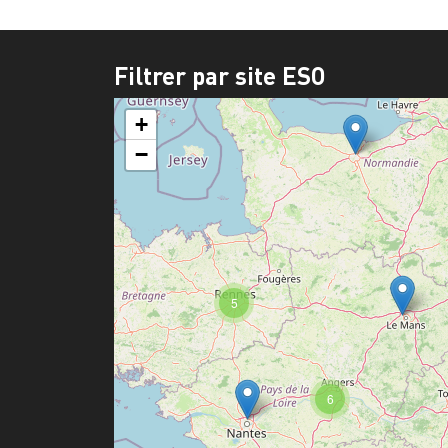
Filtrer par site ESO
+
−
5
6