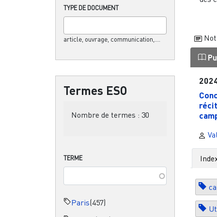
TYPE DE DOCUMENT
Not
article, ouvrage, communication,....
Pu
202
Termes ESO
Conc
réci
Nombre de termes :
30
cam
Va
Inde
TERME
c
Paris
(457)
Ut