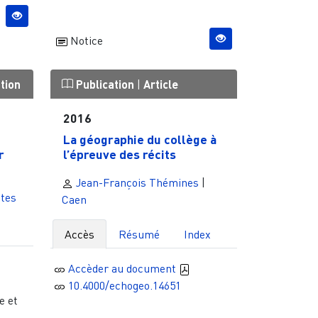
Notice
tion
Publication
|
Article
2016
La géographie du collège à
r
l’épreuve des récits
Jean-François Thémines
|
tes
Caen
Accès
Résumé
Index
Accèder au document
e
10.4000/echogeo.14651
e et