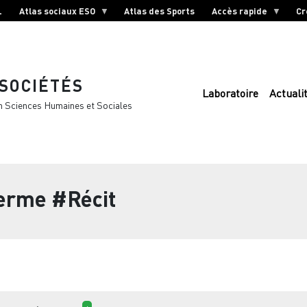
L
Atlas sociaux ESO
Atlas des Sports
Accès rapide
Cr
 SOCIÉTÉS
Laboratoire
Actuali
n Sciences Humaines et Sociales
terme
#Récit