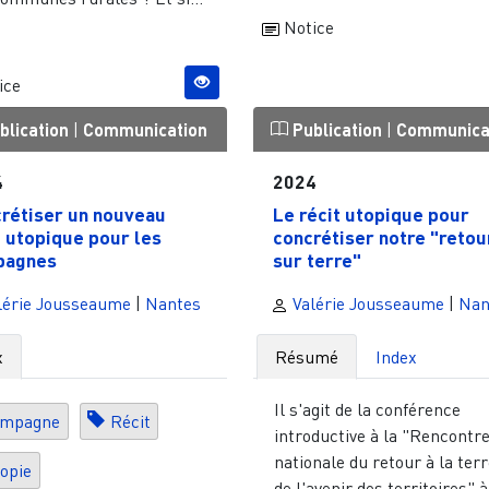
Notice
ice
blication
|
Communication
Publication
|
Communica
4
2024
rétiser un nouveau
Le récit utopique pour
t utopique pour les
concrétiser notre "retou
pagnes
sur terre"
lérie Jousseaume
|
Nantes
Valérie Jousseaume
|
Nan
x
Résumé
Index
Il s'agit de la conférence
ampagne
Récit
introductive à la "Rencontr
nationale du retour à la terr
opie
de l'avenir des territoires" à