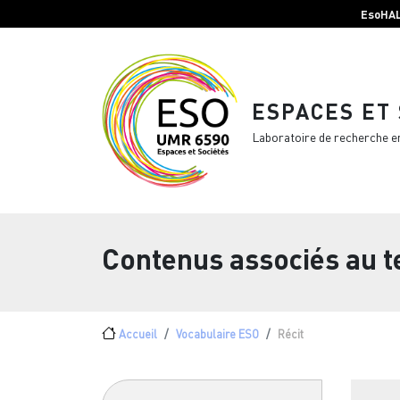
Menu top Header
Aller au contenu principal
EsoHA
ESPACES ET
Laboratoire de recherche e
Contenus associés au 
Fil d'Ariane
Accueil
Vocabulaire ESO
Récit