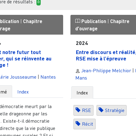
e de résultats :
6
blication
|
Chapitre
Publication
|
Chapitre
vrage
d'ouvrage
6
2024
t notre futur tout
Entre discours et réalité,
er, qui se réinvente au
RSE mise à l’épreuve
ge !
Jean-Philippe Melchior
|
lérie Jousseaume
|
Nantes
Mans
umé
Index
Index
 démocratie meurt par la
RSE
Stratégie
 elle drageonne par les
. Existe-t-il démocratie
Récit
directe que la vie publique
ommunes rurales ? Et si...