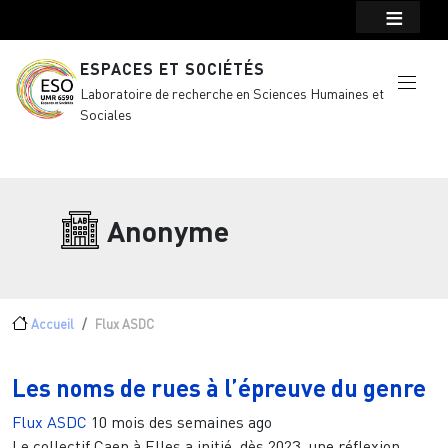
Menu top Header
Aller au contenu principal
ESPACES ET SOCIÉTÉS
Laboratoire de recherche en Sciences Humaines et
Sociales
Anonyme
Fil d'Ariane
Accueil
Flux ASDC
Les noms de rues à l’épreuve du genre
Flux ASDC
10 mois des semaines ago
Le collectif Caen à Elles a initié, dès 2023, une réflexion