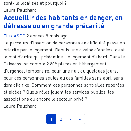
sont-ils localisés et pourquoi ?
Laura Pauchard
Accueillir des habitants en danger, en
détresse ou en grande précarité
Flux ASDC
2 années 9 mois ago
Le parcours d’insertion de personnes en difficulté passe en
priorité par le logement. Depuis une dizaine d’années, c’est
le mot d’ordre qui prédomine : le logement d’abord. Dans le
Calvados, on compte 2 809 places en hébergement
d’urgence, temporaire, pour une nuit ou quelques jours,
pour des personnes seules ou des familles sans abri, sans
domicile fixe. Comment ces personnes sont-elles repérées
et aidées ? Quels rôles jouent les services publics, les
associations ou encore le secteur privé ?
Laura Pauchard
Pagination
Page courante
Page
Page suivante
Dernière page
1
2
›
»