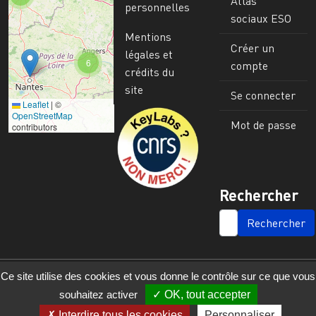
Atlas
personnelles
sociaux ESO
Mentions
Créer un
légales et
6
compte
crédits du
site
Se connecter
Leaflet
|
©
Image
OpenStreetMap
Mot de passe
contributors
Rechercher
SEARCH
Ce site utilise des cookies et vous donne le contrôle sur ce que vous
souhaitez activer
OK, tout accepter
Interdire tous les cookies
Personnaliser