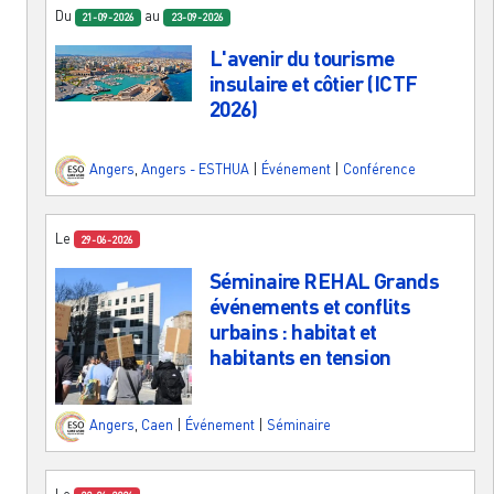
Du
au
21-09-2026
23-09-2026
L'avenir du tourisme
insulaire et côtier (ICTF
2026)
Angers
,
Angers - ESTHUA
|
Événement
|
Conférence
Le
29-06-2026
Séminaire REHAL Grands
événements et conflits
urbains : habitat et
habitants en tension
Angers
,
Caen
|
Événement
|
Séminaire
Le