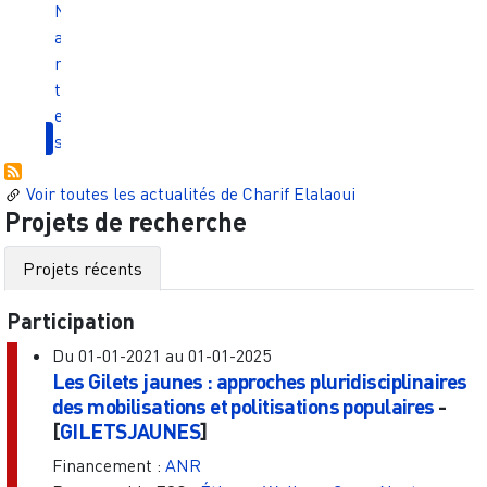
N
a
n
t
e
s
Voir toutes les actualités de
Charif Elalaoui
Projets de recherche
Projets récents
Participation
Du
01-01-2021
au
01-01-2025
Les Gilets jaunes : approches pluridisciplinaires
des mobilisations et politisations populaires
-
[
GILETSJAUNES
]
Financement :
ANR