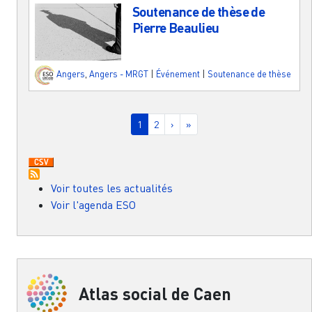
Soutenance de thèse de
Pierre Beaulieu
Angers
,
Angers - MRGT
|
Événement
|
Soutenance de thèse
Pagination
Page courante
Page
Page suivante
Dernière page
1
2
›
»
Voir toutes les actualités
Voir l'agenda ESO
Atlas social de Caen