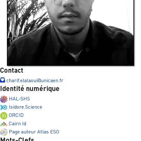
Contact
charif.elalaoui@unicaen.fr
Identité numérique
HAL-SHS
Isidore.Science
ORCID
Cairn Id
Page auteur Atlas ESO
Mots-Clefs