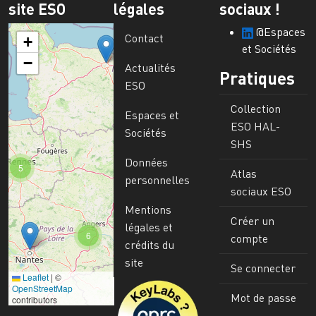
site ESO
légales
sociaux !
@Espaces
Contact
+
et Sociétés
−
Actualités
Pratiques
ESO
Collection
Espaces et
ESO HAL-
Sociétés
SHS
Données
5
Atlas
personnelles
sociaux ESO
Mentions
Créer un
légales et
6
compte
crédits du
site
Se connecter
Leaflet
|
©
Image
OpenStreetMap
Mot de passe
contributors