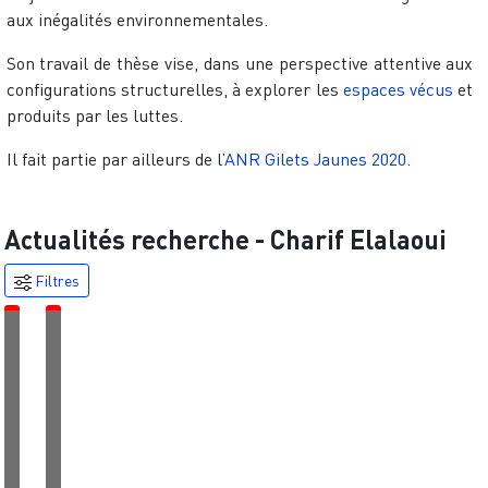
aux inégalités environnementales.
Son travail de thèse vise, dans une perspective attentive aux
configurations structurelles, à explorer les
espaces vécus
et
produits par les luttes.
Il fait partie par ailleurs de l’
ANR Gilets Jaunes 2020
.
Actualités recherche -
Charif Elalaoui
Filtres
É
É
v
v
é
é
n
n
e
e