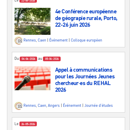
22-06-2026
4e Conférence européenne
de géograpie rurale, Porto,
22-26 juin 2026
Rennes
,
Caen
|
Événement
|
Colloque européen
Du
au
04-06-2026
05-06-2026
Appel à communications
pour les Journées Jeunes
chercheur·es du REHAL
2026
Rennes
,
Caen
,
Angers
|
Événement
|
Journée d'études
Le
26-05-2026