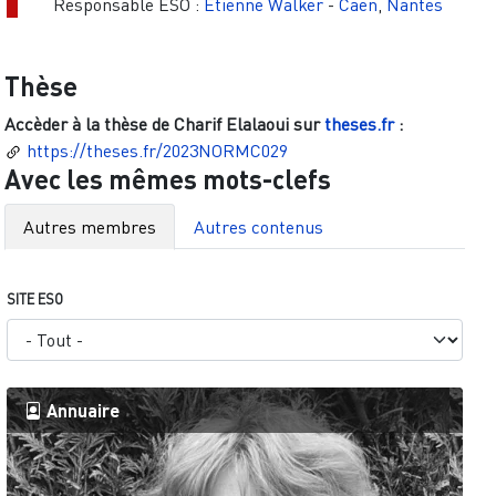
Responsable ESO :
Étienne Walker
-
Caen
,
Nantes
Thèse
Accèder à la thèse de
Charif Elalaoui
sur
theses.fr
:
https://theses.fr/2023NORMC029
Avec les mêmes mots-clefs
Autres membres
Autres contenus
SITE ESO
Annuaire