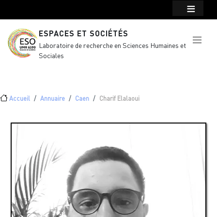
Menu top Header
Aller au contenu principal
ESPACES ET SOCIÉTÉS
Laboratoire de recherche en Sciences Humaines et
Sociales
Fil d'Ariane
Accueil
Annuaire
Caen
Charif Elalaoui