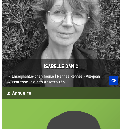
ISABELLE DANIC
Statut
Site ESO
Enseignant.e-chercheur.e
|
Rennes
Rennes - Villejean
Professeur.e des Universités
Annuaire