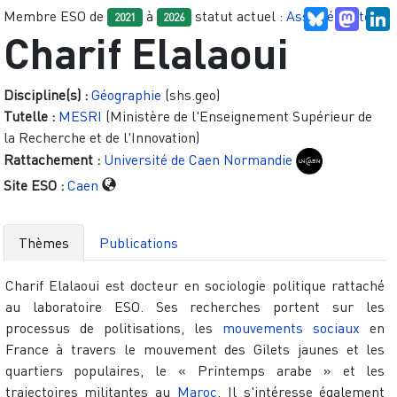
Membre ESO de
à
statut actuel :
Associé.e site
Bluesky
Mast
L
2021
2026
Charif Elalaoui
Discipline(s) :
Géographie
(shs.geo)
Tutelle :
MESRI
(Ministère de l'Enseignement Supérieur de
la Recherche et de l'Innovation)
Rattachement :
Université de Caen Normandie
Site ESO :
Caen
Thèmes
Publications
Charif Elalaoui est docteur en sociologie politique rattaché
au laboratoire ESO. Ses recherches portent sur les
processus de politisations, les
mouvements sociaux
en
France à travers le mouvement des Gilets jaunes et les
quartiers populaires, le « Printemps arabe » et les
trajectoires militantes au
Maroc
. Il s'intéresse également