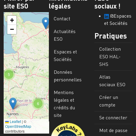
site ESO
légales
sociaux !
@Espaces
Contact
+
et Sociétés
−
Actualités
Pratiques
ESO
Collection
Espaces et
ESO HAL-
Sociétés
SHS
Données
5
Atlas
personnelles
sociaux ESO
Mentions
Créer un
légales et
6
compte
crédits du
site
Se connecter
Leaflet
|
©
Image
OpenStreetMap
Mot de passe
contributors