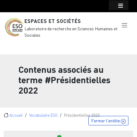
Menu top Header
Aller au contenu principal
ESPACES ET SOCIÉTÉS
Laboratoire de recherche en Sciences Humaines et
Sociales
Contenus associés au
terme
#Présidentielles
2022
Fil d'Ariane
Accueil
Vocabulaire ESO
Présidentielles 2022
Fermer l'entête