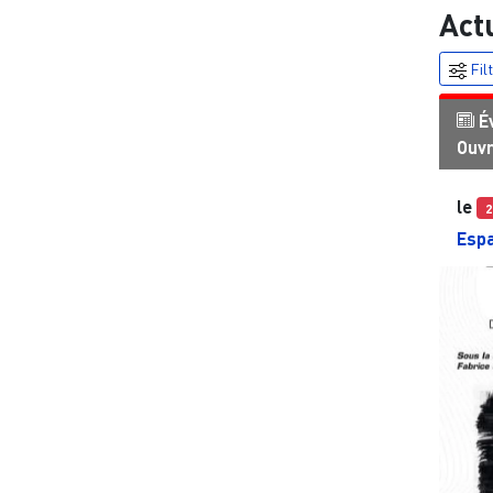
Act
Fil
É
Ouv
le
2
Espa