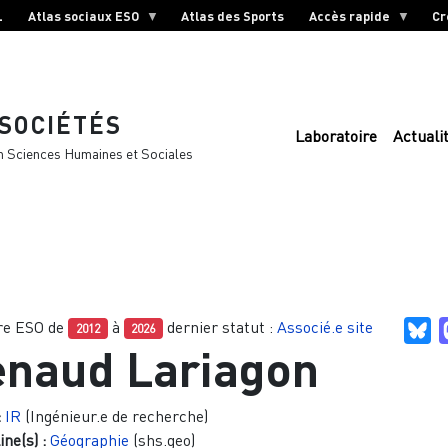
L
Atlas sociaux ESO
Atlas des Sports
Accès rapide
Cr
 SOCIÉTÉS
Laboratoire
Actuali
n Sciences Humaines et Sociales
e ESO de
à
dernier statut :
Associé.e site
Bl
2012
2026
enaud Lariagon
:
IR
(Ingénieur.e de recherche)
ine(s) :
Géographie
(shs.geo)