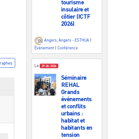
tourisme
insulaire et
côtier (ICTF
2026)
Angers
,
Angers - ESTHUA
|
Événement
|
Conférence
raphes
Le
29-06-2026
Séminaire
REHAL
Grands
événements
et conflits
urbains :
habitat et
habitants en
tension
es