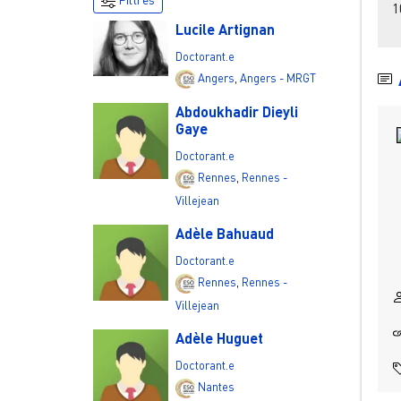
1
Lucile Artignan
Doctorant.e
Angers
,
Angers - MRGT
Abdoukhadir Dieyli
Gaye
Doctorant.e
Rennes
,
Rennes -
Villejean
Adèle Bahuaud
Doctorant.e
Rennes
,
Rennes -
Villejean
Adèle Huguet
Doctorant.e
Nantes