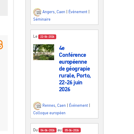
Angers
,
Caen
|
Événement
|
Séminaire
Le
22-06-2026
4e
Conférence
européenne
de géograpie
rurale, Porto,
22-26 juin
2026
Rennes
,
Caen
|
Événement
|
Colloque européen
Du
au
04-06-2026
05-06-2026