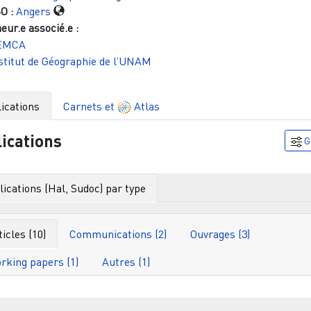
O :
Angers
eur.e associé.e :
EMCA
stitut de Géographie de l’UNAM
ications
Carnets et
Atlas
ications
G
ications (Hal, Sudoc) par type
ticles (10)
Communications (2)
Ouvrages (3)
rking papers (1)
Autres (1)
Filtr