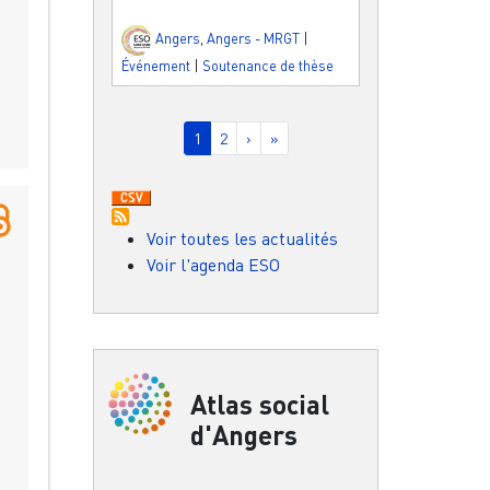
Angers
,
Angers - MRGT
|
Événement
|
Soutenance de thèse
Pagination
Page courante
Page
Page suivante
Dernière page
1
2
›
»
Voir toutes les actualités
Voir l'agenda ESO
Atlas social
d'Angers