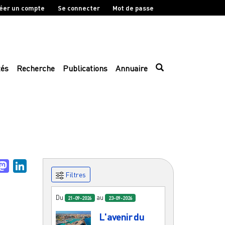
éer un compte
Se connecter
Mot de passe
tés
Recherche
Publications
Annuaire
uesky
Mastodon
LinkedIn
Filtres
Du
au
21-09-2026
23-09-2026
L'avenir du