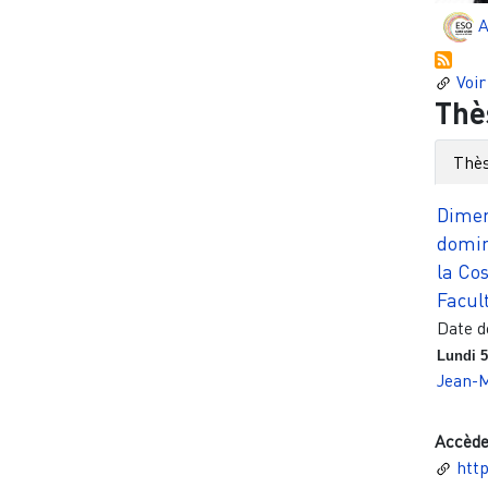
A
Voir
Thè
Thès
Dimen
domin
la Co
Facult
Date d
Lundi 5
Jean-M
Accède
htt