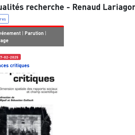
ualités recherche -
Renaud Lariago
tres
vénement
|
Parution
|
rage
7-02-2025
ces critiques