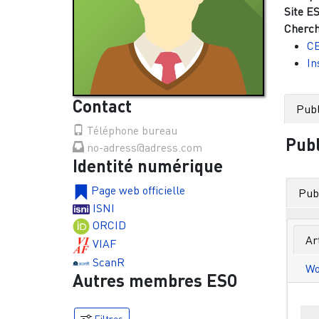
Site ES
Cherch
C
In
Contact
Publ
Téléphone bureau
Publ
no-adress@adress.com
Identité numérique
Page web officielle
Publ
ISNI
ORCID
Ar
VIAF
ScanR
Wo
Autres membres ESO
Filtres