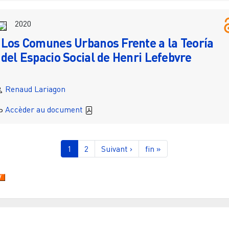
2020
Los Comunes Urbanos Frente a la Teoría
del Espacio Social de Henri Lefebvre
Renaud Lariagon
Accèder au document
gination
Page courante
Page
Page suivante
Dernière page
1
2
Suivant ›
fin »