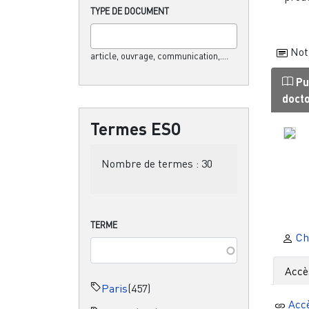
TYPE DE DOCUMENT
Not
article, ouvrage, communication,....
Pu
doct
Termes ESO
Nombre de termes :
30
TERME
Chr
Accè
Paris
(457)
Acc