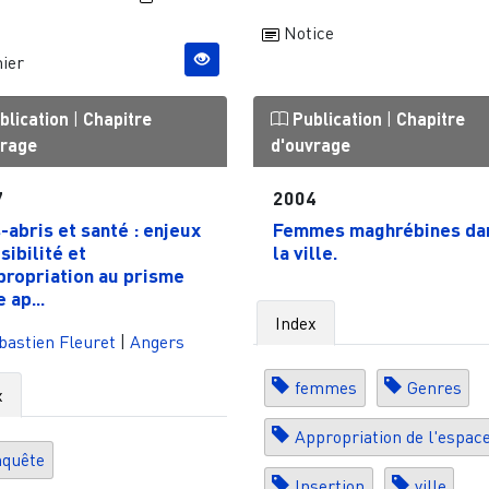
Notice
ier
blication
|
Chapitre
Publication
|
Chapitre
vrage
d'ouvrage
7
2004
-abris et santé : enjeux
Femmes maghrébines da
sibilité et
la ville.
propriation au prisme
 ap...
Index
astien Fleuret
|
Angers
femmes
Genres
x
Appropriation de l'espac
quête
Insertion
ville