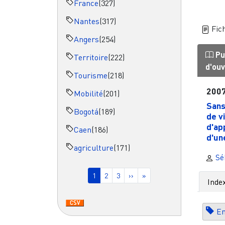
France
(327)
Nantes
(317)
Fich
Angers
(254)
Pu
Territoire
(222)
d'ou
Tourisme
(218)
200
Mobilité
(201)
Sans
Bogotá
(189)
de vi
d'ap
Caen
(186)
d'une
agriculture
(171)
Séb
Pagination
Page courante
Page
Page
Page suivante
Dernière page
1
2
3
››
»
Inde
En