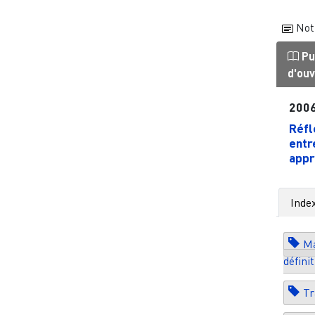
Not
Pu
d'ou
200
Réfl
entr
appr
Inde
Ma
défini
Tr