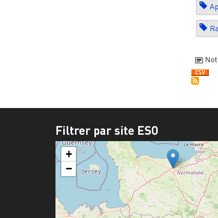
Ap
Ra
Not
Filtrer par site ESO
+
−