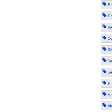
Pr
Pa
in
Co
Gé
Sa
Sa
Pr
Ap
Id