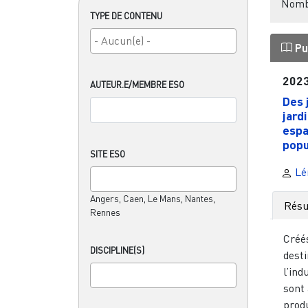
Nombr
TYPE DE CONTENU
Pu
202
AUTEUR.E/MEMBRE ESO
Des 
jard
espa
popul
SITE ESO
Lé
Angers, Caen, Le Mans, Nantes,
Rés
Rennes
Créés
DISCIPLINE(S)
desti
l’ind
sont 
produ