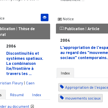
ice
Notice
blication
|
Thèse de
Publication
|
Article
orat
2004
2006
L'appropriation de l'esp
au regard des "mouveme
Discontinuités et
sociaux" contemporains..
systèmes spatiaux.
La combinaison
île/frontière à
Index
travers les ...
istian Fleury
|
Caen
Appropriation de l'espac
s
Résumé
Index
mouvements sociaux
èder au document