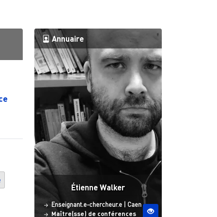
Annuaire
ce
e
Étienne Walker
Statut
Site ESO
Enseignant.e-chercheur.e
|
Caen
Maître(sse) de conférences