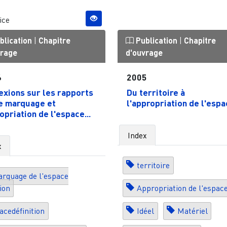
ice
blication
|
Chapitre
Publication
|
Chapitre
vrage
d'ouvrage
6
2005
exions sur les rapports
Du territoire à
e marquage et
l'appropriation de l'espa
opriation de l'espace...
Index
x
territoire
rquage de l'espace
tion
Appropriation de l'espac
acedéfinition
Idéel
Matériel