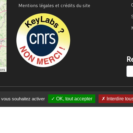
Mentions légales et crédits du site
Image
R
SE
tors
e vous souhaitez activer
OK, tout accepter
Interdire tou
s