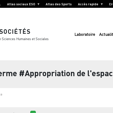
L
Atlas sociaux ESO
Atlas des Sports
Accès rapide
Cr
 SOCIÉTÉS
Laboratoire
Actuali
n Sciences Humaines et Sociales
terme
#Appropriation de l'espa
ce