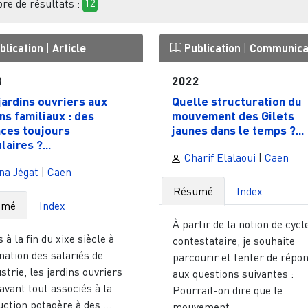
e de résultats :
12
blication
|
Article
Publication
|
Communica
3
2022
jardins ouvriers aux
Quelle structuration du
ins familiaux : des
mouvement des Gilets
ces toujours
jaunes dans le temps ?...
aires ?...
Charif Elalaoui
|
Caen
na Jégat
|
Caen
Résumé
Index
umé
Index
À partir de la notion de cycl
 à la fin du xixe siècle à
contestataire, je souhaite
nation des salariés de
parcourir et tenter de répo
ustrie, les jardins ouvriers
aux questions suivantes :
avant tout associés à la
Pourrait-on dire que le
ction potagère à des ...
mouvement ...