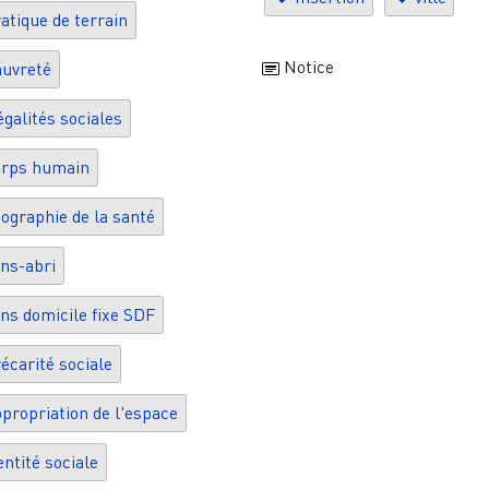
atique de terrain
Notice
uvreté
égalités sociales
rps humain
ographie de la santé
ns-abri
ns domicile fixe SDF
écarité sociale
propriation de l'espace
entité sociale