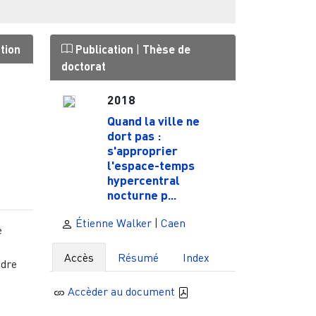
tion
Publication
|
Thèse de
doctorat
2018
Quand la ville ne
dort pas :
s'approprier
l'espace-temps
hypercentral
nocturne p...
Étienne Walker
|
Caen
e
Accès
Résumé
Index
ndre
Accèder au document