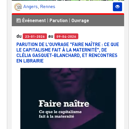
Angers
,
Rennes
Événement
|
Parution
|
Ouvrage
du
au
23-01-2026
09-04-2026
PARUTION DE L'OUVRAGE "FAIRE NAÎTRE : CE QUE
LE CAPITALISME FAIT À LA MATERNITÉ", DE
CLÉLIA GASQUET-BLANCHARD, ET RENCONTRES
EN LIBRAIRIE