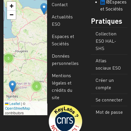
@Espaces
Contact
+
et Sociétés
−
Actualités
Pratiques
ESO
Collection
Espaces et
ESO HAL-
Sociétés
SHS
Données
5
Atlas
personnelles
sociaux ESO
Mentions
Créer un
légales et
6
compte
crédits du
site
Se connecter
Leaflet
|
©
Image
OpenStreetMap
Mot de passe
contributors