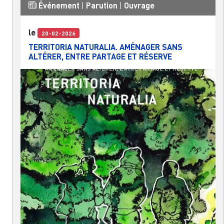
Événement
|
Parution
|
Ouvrage
le
20-02-2026
TERRITORIA NATURALIA. AMÉNAGER SANS
ALTÉRER, ENTRE PARTAGE ET RÉSERVE