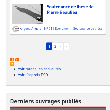
Soutenance de thèse de
Pierre Beaulieu
Angers
,
Angers - MRGT
|
Événement
|
Soutenance de thèse
Pagination
Page courante
Page
Page suivante
Dernière page
1
2
›
»
Voir toutes les actualités
Voir l'agenda ESO
Derniers ouvrages publiés