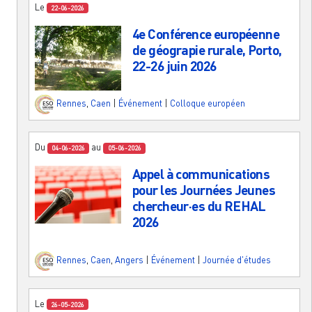
Le
22-06-2026
4e Conférence européenne
de géograpie rurale, Porto,
22-26 juin 2026
Rennes
,
Caen
|
Événement
|
Colloque européen
Du
au
04-06-2026
05-06-2026
Appel à communications
pour les Journées Jeunes
chercheur·es du REHAL
2026
Rennes
,
Caen
,
Angers
|
Événement
|
Journée d'études
Le
26-05-2026