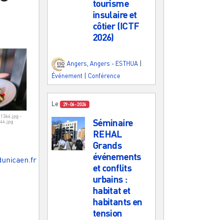
tourisme
insulaire et
côtier (ICTF
2026)
Angers
,
Angers - ESTHUA
|
Événement
|
Conférence
Le
29-06-2026
1344.jpg -
Séminaire
44.jpg
REHAL
Grands
événements
unicaen.fr
et conflits
urbains :
habitat et
habitants en
tension