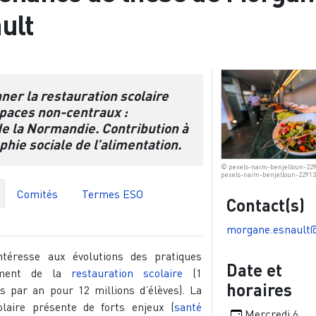
ult
ner la restauration scolaire
spaces non-centraux :
e la Normandie. Contribution à
hie sociale de l’alimentation.
© pexels-naim-benjelloun-229
pexels-naim-benjelloun-22913
Comités
Termes ESO
Contact(s)
morgane.esnault@
ntéresse aux évolutions des pratiques
Date et
nement de la
restauration scolaire
(1
horaires
as par an pour 12 millions d’élèves). La
olaire présente de forts enjeux (
santé
Mercredi 6