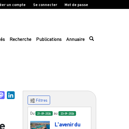
éer un compte
Se connecter
Mot de passe
tés
Recherche
Publications
Annuaire
uesky
Mastodon
LinkedIn
Filtres
Du
au
21-09-2026
23-09-2026
e
L'avenir du