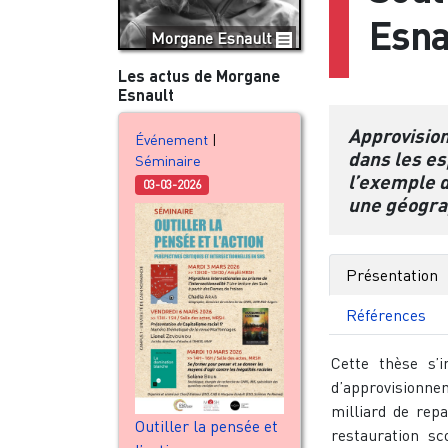
Esna
Morgane Esnault
Les actus de Morgane
Esnault
Approvision
Événement
|
dans les e
Séminaire
l’exemple d
03-03-2026
une géograp
Présentation
Références
Cette thèse s’i
d’approvision
milliard de rep
Outiller la pensée et
restauration sc