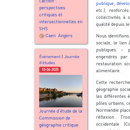
l’action :
publique
,
dével
perspectives
etc.), renforcé
critiques et
collectivités à
intersectionnelles en
qualité depuis le
SHS
Caen
,
Angers
Nous identifions
sociale, le lien 
publiques – p
engendrés par
Événement
|
Journée
d'études
restauration s
10-06-2025
alimentaire.
Cette recherche
géographie socia
les différentes 
pôles urbains, c
Normandie place
Journée d’étude de la
réflexion. Tr
Commission de
occidentale (C
géographie critique