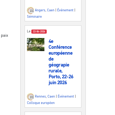
Angers
,
Caen
|
Événement
|
Séminaire
Le
22-06-2026
 paix
4e
Conférence
européenne
de
géograpie
rurale,
Porto, 22-26
juin 2026
Rennes
,
Caen
|
Événement
|
Colloque européen