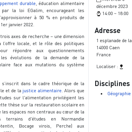
oppement durable
, éducation alimentaire
décembre 2023
s par la loi EGalim, encourageant les
14:00 ~ 18:00
 s’approvisionner à 50 % en produits de
 1er janvier 2022.
Adresse
 trois axes de recherche – une dimension
1 esplanade de la
à l’offre locale, et le rôle des politiques
14000
Caen
our répondre aux questionnements
France
 les évolutions de la demande de la
colaire face aux mutations du système
Localiser :
Disciplines
 s’inscrit dans le cadre théorique de la
le et de la
justice alimentaire
. Alors que
Géographie
études sur l'alimentation privilégient les
ette thèse sur la restauration scolaire en
 les espaces non centraux au cœur de la
ois terrains d'études en Normandie
otentin, Bocage virois, Perche) aux