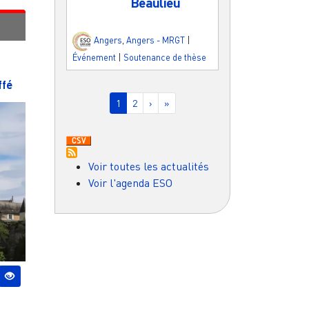
Beaulieu
R
Angers
,
Angers - MRGT
|
Événement
|
Soutenance de thèse
ffé
Pagination
Page courante
Page
Page suivante
Dernière page
1
2
›
»
Voir toutes les actualités
Voir l'agenda ESO