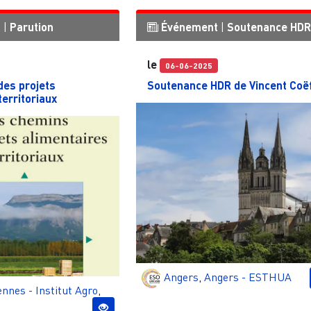
t
|
Parution
Événement
|
Soutenance HD
le
06-06-2025
des projets
Soutenance HDR de Vincent Coë
territoriaux
Angers
,
Angers - ESTHUA
nnes - Institut Agro
,