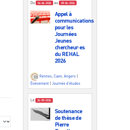
Du
au
04-06-2026
05-06-2026
Appel à
communications
pour les
Journées
Jeunes
chercheur·es
du REHAL
2026
Rennes
,
Caen
,
Angers
|
Événement
|
Journée d'études
Le
26-05-2026
Soutenance
de thèse de
Pierre