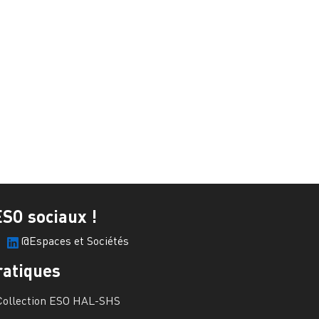
ESO sociaux !
@Espaces et Sociétés
ratiques
Collection ESO HAL-SHS