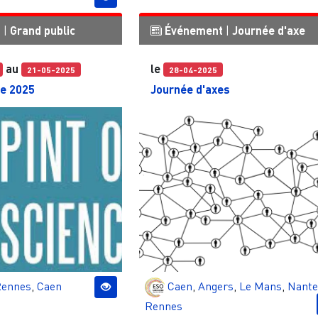
t
|
Grand public
Événement
|
Journée d'axe
au
le
21-05-2025
28-04-2025
ce 2025
Journée d'axes
ennes
,
Caen
Caen
,
Angers
,
Le Mans
,
Nante
Rennes