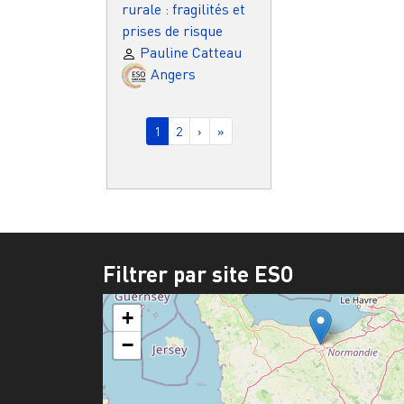
rurale : fragilités et
prises de risque
Pauline Catteau
Angers
Pagination
Page courante
Page
Page suivante
Dernière page
1
2
›
»
Filtrer par site ESO
+
−