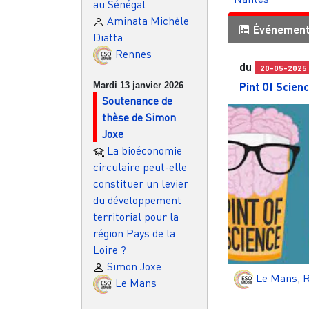
au Sénégal
Aminata Michèle
Événemen
Diatta
Rennes
du
20-05-2025
Pint Of Scien
Mardi 13 janvier 2026
Soutenance de
thèse de Simon
Joxe
La bioéconomie
circulaire peut-elle
constituer un levier
du développement
territorial pour la
région Pays de la
Loire ?
Simon Joxe
Le Mans
,
R
Le Mans