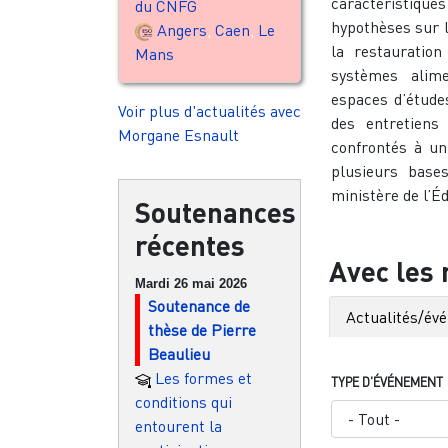
caractéristique
du CNFG
hypothèses sur l
Angers
,
Caen
,
Le
la restauration
Mans
systèmes alim
espaces d’étude
Voir plus d'actualités avec
des entretiens
Morgane Esnault
confrontés à un
plusieurs bas
ministère de l’É
Soutenances
récentes
Avec les
Mardi 26 mai 2026
Soutenance de
Actualités/év
thèse de Pierre
Beaulieu
Les formes et
TYPE D'ÉVÉNEMENT
conditions qui
entourent la