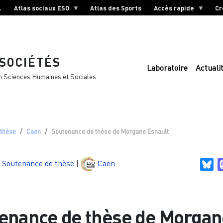
L
Atlas sociaux ESO
Atlas des Sports
Accès rapide
Cr
 SOCIÉTÉS
Laboratoire
Actuali
n Sciences Humaines et Sociales
 thèse
Caen
Soutenance de thèse de Morgane Esnault
Soutenance de thèse
|
Caen
Bl
enance de thèse de Morgan