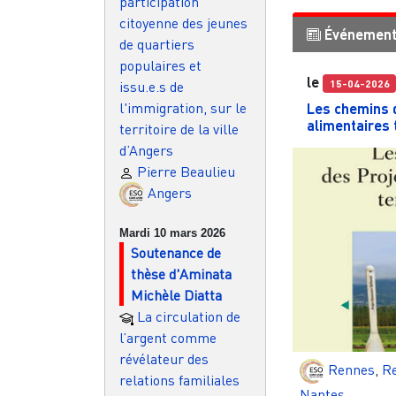
participation
citoyenne des jeunes
Événemen
de quartiers
populaires et
le
15-04-2026
issu.e.s de
l'immigration, sur le
Les chemins 
alimentaires 
territoire de la ville
d’Angers
Pierre Beaulieu
Angers
Mardi 10 mars 2026
Soutenance de
thèse d'Aminata
Michèle Diatta
La circulation de
l’argent comme
révélateur des
Rennes
,
Re
relations familiales
Nantes