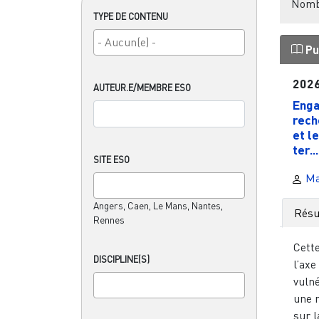
Nombr
TYPE DE CONTENU
Pu
202
AUTEUR.E/MEMBRE ESO
Enga
rech
et l
ter...
SITE ESO
Ma
Angers, Caen, Le Mans, Nantes,
Rés
Rennes
Cette
DISCIPLINE(S)
l’axe
vulné
une r
sur l