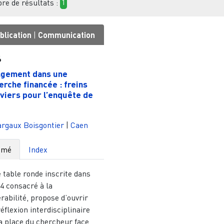
e de résultats :
1
blication
|
Communication
6
gement dans une
erche financée : freins
eviers pour l’enquête de
rgaux Boisgontier
|
Caen
umé
Index
 table ronde inscrite dans
 4 consacré à la
rabilité, propose d’ouvrir
éflexion interdisciplinaire
a place du chercheur face