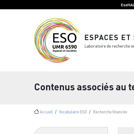
Menu top Header
Aller au contenu principal
EsoHA
ESPACES ET
Laboratoire de recherche e
Contenus associés au 
Fil d'Ariane
Accueil
Vocabulaire ESO
Recherche financée