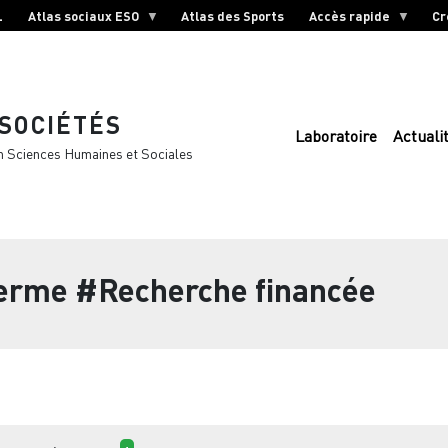
L
Atlas sociaux ESO
Atlas des Sports
Accès rapide
Cr
 SOCIÉTÉS
Laboratoire
Actuali
n Sciences Humaines et Sociales
terme
#Recherche financée