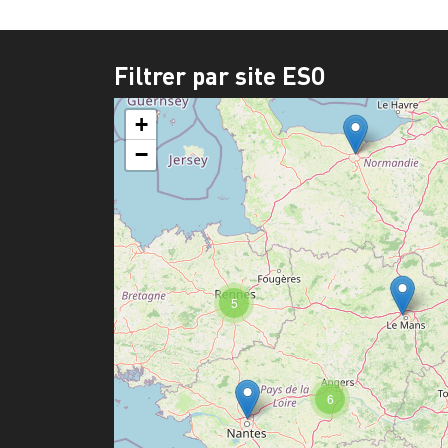
Filtrer par site ESO
+
−
5
6