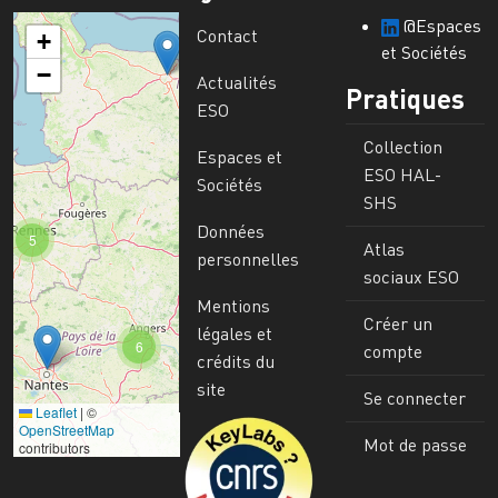
@Espaces
Contact
+
et Sociétés
−
Actualités
Pratiques
ESO
Collection
Espaces et
ESO HAL-
Sociétés
SHS
Données
5
Atlas
personnelles
sociaux ESO
Mentions
Créer un
légales et
6
compte
crédits du
site
Se connecter
Leaflet
|
©
Image
OpenStreetMap
Mot de passe
contributors