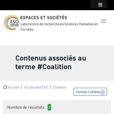
Menu top Header
Aller au contenu principal
ESPACES ET SOCIÉTÉS
Laboratoire de recherche en Sciences Humaines et
Sociales
Contenus associés au
terme
#Coalition
Fil d'Ariane
Accueil
Vocabulaire ESO
Coalition
Fermer l'entête
Nombre de résultats :
2