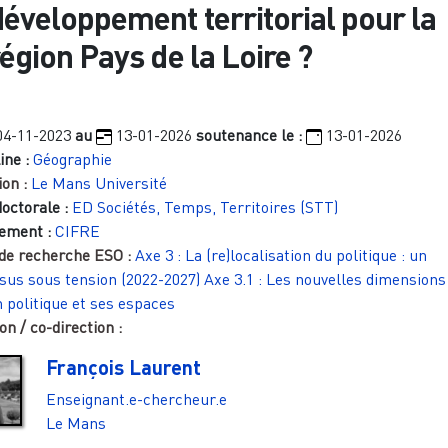
développement territorial pour la
égion Pays de la Loire ?
04-11-2023
au
13-01-2026
soutenance le :
13-01-2026
ine :
Géographie
ion :
Le Mans Université
doctorale :
ED Sociétés, Temps, Territoires (STT)
ement :
CIFRE
 de recherche ESO :
Axe 3 : La (re)localisation du politique : un
sus sous tension (2022-2027)
Axe 3.1 : Les nouvelles dimensions
n politique et ses espaces
on / co-direction :
François Laurent
Enseignant.e-chercheur.e
Le Mans