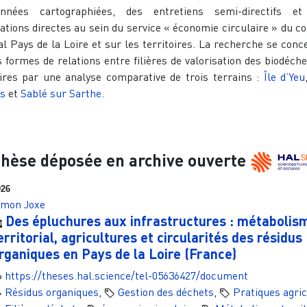
nnées cartographiées, des entretiens semi-directifs et
ations directes au sein du service « économie circulaire » du co
al Pays de la Loire et sur les territoires. La recherche se conc
s formes de relations entre filières de valorisation des biodéche
oires par une analyse comparative de trois terrains :
Île d’Yeu
s
et
Sablé sur Sarthe
.
hèse déposée en archive ouverte
026
imon Joxe
Des épluchures aux infrastructures : métabolis
erritorial, agricultures et circularités des résidus
rganiques en Pays de la Loire (France)
https://theses.hal.science/tel-05636427/document
Résidus organiques
,
Gestion des déchets
,
Pratiques agri