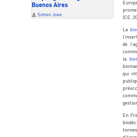
Europé
Buenos Aires
promeu
Simon Joxe
(CE, 20
La
bi
l’inse
de l’a
comme 
la
bi
biomas
qui in
publiq
préocc
comme 
gestio
En Fra
biodéc
tonnes
d’épan