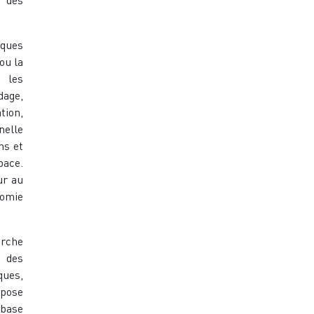
iques
 ou la
e les
dage,
tion,
nelle
ns et
pace.
ur au
nomie
arche
s des
ques,
pose
 base