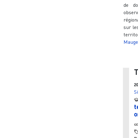
de do
observ
région
sur le
territ
Mauge
T
2
S
t
o