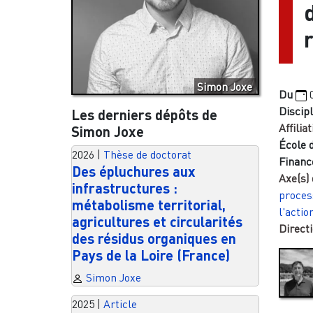
r
Simon Joxe
Du
Discipl
Les derniers dépôts de
Affiliat
Simon Joxe
École 
2026
|
Thèse de doctorat
Financ
Des épluchures aux
Axe(s)
infrastructures :
proces
métabolisme territorial,
l'actio
agricultures et circularités
Directi
des résidus organiques en
Pays de la Loire (France)
Simon Joxe
2025
|
Article