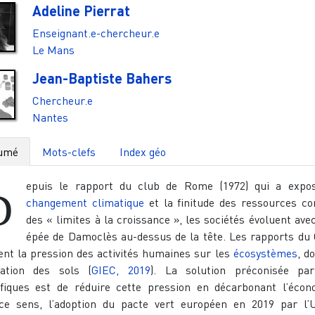
Adeline Pierrat
Enseignant.e-chercheur.e
Le Mans
Jean-Baptiste Bahers
Chercheur.e
Nantes
umé
Mots-clefs
Index géo
epuis le rapport du club de Rome (1972) qui a expo
D
changement climatique
et la finitude des ressources 
des « limites à la croissance », les sociétés évoluent ave
épée de Damoclès au-dessus de la tête. Les rapports du
lent la pression des activités humaines sur les
écosystèmes
, d
dation des sols (
GIEC, 2019
). La solution préconisée pa
ifiques est de réduire cette pression en décarbonant l’écon
e sens, l’adoption du pacte vert européen en 2019 par l’