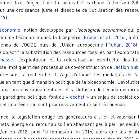
enne fixe l’objectif de la neutralité carbone à horizon 20
t une croissance juste et dissociée de l’utilisation des resso
19).
oéconomie
, notion développée par l
’ecological
economics
qui p
rtion de l’économie dans la biosphère (
Froger et al., 2016
), a é
genda de l’OCDE puis de l’Union européenne (
Puhan, 2018
)
objectif la substitution des ressources fossiles par l’exploitati
omasse
. L’exploitation et la relocalisation éventuelle des fl
se impliquent des processus de co-construction de l’
action pub
téressent la recherche. Il s’agit d’étudier les modalités de l’a
ue en tant que dimension politique de la bioéconomie. L’évolutio
upations environnementales et la diffusion de l’économie circu
paradigme politique, font du «
déchet
» un enjeu de société do
n et la prévention sont progressivement misent à l’agenda.
nce, la législation oblige les générateurs à trier et valoriser 
hets (énergie ou retour au sol) en abaissant peu à peu les seuils
/an en 2012, puis 10 tonnes/an en 2016) alors que les prat
dages des biodéchets agricoles sont encadrées depuis 2002 s