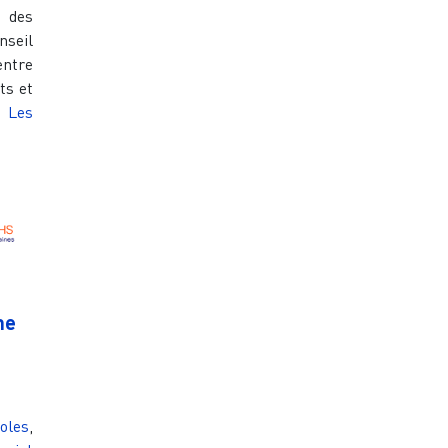
 des
nseil
entre
ts et
,
Les
me
coles
,