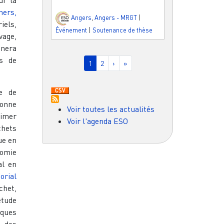
hers,
Angers
,
Angers - MRGT
|
iels,
Événement
|
Soutenance de thèse
age,
ènera
Pagination
rs de
Page courante
Page
Page suivante
Dernière page
1
2
›
»
e de
ionne
Voir toutes les actualités
nimer
Voir l'agenda ESO
chets
ue en
nomie
al en
orial
chet,
étude
iques
n des