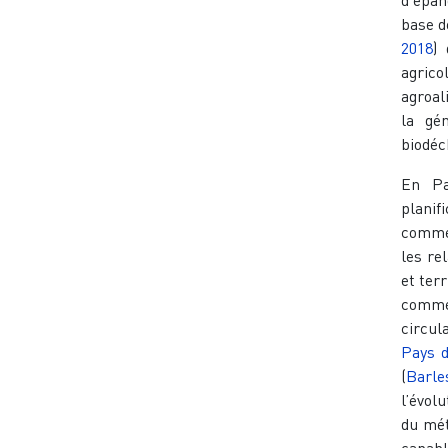
base d
2018
) 
agric
agroal
la gé
biodéc
En Pa
planif
comme 
les re
et terr
comme 
circul
Pays d
(
Barle
l’évol
du mét
capabl