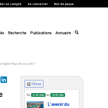
éer un compte
Se connecter
Mot de passe
tés
Recherche
Publications
Annuaire
a région Pays de la Loire ?
ky
Mastodon
LinkedIn
Filtres
e
Du
au
21-09-2026
23-09-2026
L'avenir du