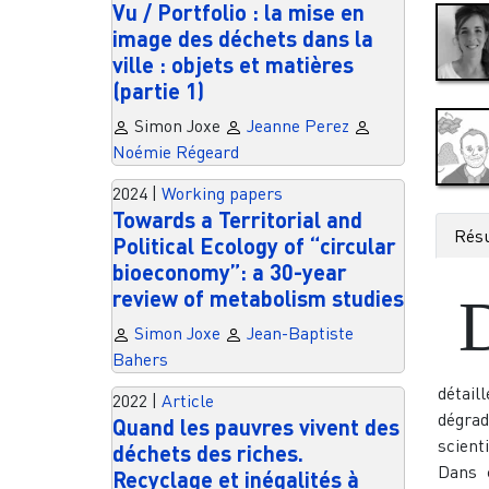
Vu / Portfolio : la mise en
image des déchets dans la
ville : objets et matières
(partie 1)
Simon Joxe
Jeanne Perez
Noémie Régeard
2024
|
Working papers
Towards a Territorial and
Rés
Political Ecology of “circular
bioeconomy”: a 30-year
review of metabolism studies
Simon Joxe
Jean-Baptiste
Bahers
détail
2022
|
Article
dégra
Quand les pauvres vivent des
scient
déchets des riches.
Dans c
Recyclage et inégalités à