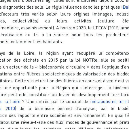
e diagnostics des sols. La règle influence donc les pratiques (
Ba
d’acteurs très variés selon leurs origines (ménages, industr
oles, collectivités) ou leurs activités (culture, élev
imentaire, assainissement). A horizon 2025, la LTECV (2015) am
néralisation du tri à la source pour tous les producteu
hets, notamment les habitants.
ys de la Loire, la région ayant récupéré la compétenc
ication des déchets en 2015 par la loi NOTRe, elle se posit
un acteur de la « bioéconomie circulaire » dans l’optique d’a
lations entre filières sociotechniques de valorisation des biodé
itoires. Cette structuration des filières en cours et à venir est v
une opportunité pour la Région qui s’interroge : la bioéco
aire peut-elle constituer un levier de développement territori
e la Loire
? Une entrée par le concept de
métabolisme territ
s, 2010
) de la biomasse permet d’analyser, par le biodé
ution des rapports entre sociétés et environnement. En quoi l’
abolisme révèle-t-elle des flux, modes de gouvernance et prat
es d’expliquer les relations entre filières de valorisatio