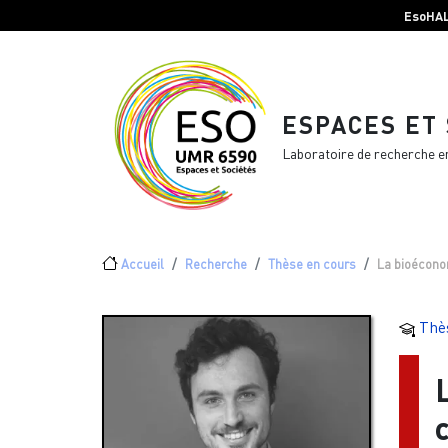
Menu top Header
Aller au contenu principal
EsoHA
ESPACES ET
Laboratoire de recherche e
Fil d'Ariane
Accueil
Recherche
Thèse en cours
La bioéconom
Thè
c