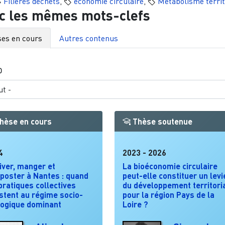
Filières déchets
,
économie circulaire
,
Métabolisme territ
c les mêmes mots-clefs
es en cours
Autres contenus
O
hèse en cours
Thèse soutenue
4
2023
-
2026
iver, manger et
La bioéconomie circulaire
poster à Nantes : quand
peut-elle constituer un levi
pratiques collectives
du développement territori
stent au régime socio-
pour la région Pays de la
logique dominant
Loire ?