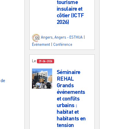
tourisme
insulaire et
côtier (ICTF
2026)
Angers
,
Angers - ESTHUA
|
Événement
|
Conférence
Le
29-06-2026
Séminaire
REHAL
 de
Grands
événements
et conflits
urbains :
habitat et
habitants en
tension