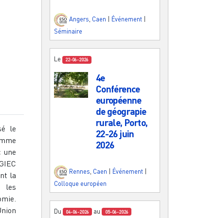
Angers
,
Caen
|
Événement
|
Séminaire
Le
22-06-2026
4e
Conférence
européenne
de géograpie
rurale, Porto,
sé le
22-26 juin
comme
2026
c une
 GIEC
Rennes
,
Caen
|
Événement
|
ont la
Colloque européen
r les
omie.
Union
Du
au
04-06-2026
05-06-2026