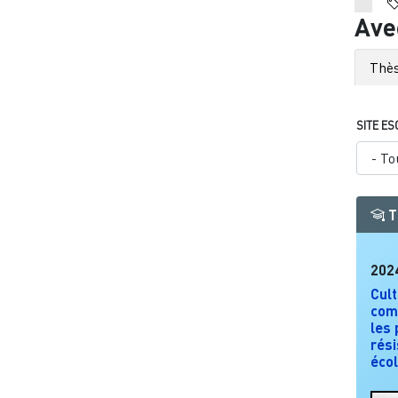
Ave
Thès
SITE ES
T
202
Cult
com
les 
rési
éco