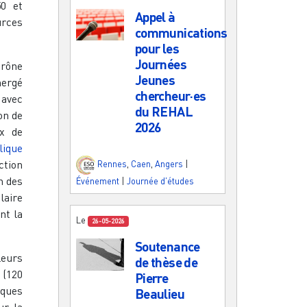
50 et
Appel à
urces
communications
pour les
Journées
rône
Jeunes
mergé
chercheur·es
 avec
du REHAL
on de
2026
ux de
lique
ction
Rennes
,
Caen
,
Angers
|
n des
Événement
|
Journée d'études
laire
nt la
Le
26-05-2026
Soutenance
leurs
de thèse de
 (120
Pierre
iques
Beaulieu
ur la