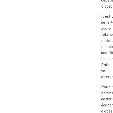
biodéc
Il est
de la
P
Socio
relati
plate
inciné
des fil
les co
Enfin,
sol de
circula
Pour 
partic
agricu
écono
d’obse