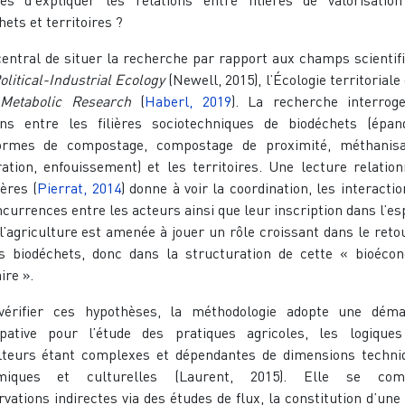
hets et territoires ?
 central de situer la recherche par rapport aux champs scientif
olitical-Industrial Ecology
(Newell, 2015), l’Écologie territoriale
 Metabolic Research
(
Haberl, 2019
). La recherche interrog
ons entre les filières sociotechniques de biodéchets (épan
formes de compostage, compostage de proximité, méthanisa
ration, enfouissement) et les territoires. Une lecture relation
ières (
Pierrat, 2014
) donne à voir la coordination, les interactio
ncurrences entre les acteurs ainsi que leur inscription dans l’es
 l’agriculture est amenée à jouer un rôle croissant dans le reto
s biodéchets, donc dans la structuration de cette « bioéco
ire ».
vérifier ces hypothèses, la méthodologie adopte une dém
ipative pour l’étude des pratiques agricoles, les logique
lteurs étant complexes et dépendantes de dimensions techni
miques et culturelles (Laurent, 2015). Elle se com
rvations indirectes via des études de flux, la constitution d’une