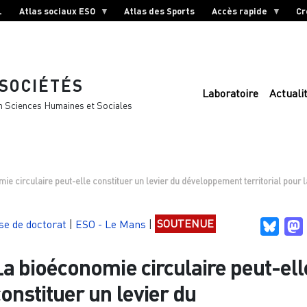
L
Atlas sociaux ESO
Atlas des Sports
Accès rapide
Cr
 SOCIÉTÉS
Laboratoire
Actuali
n Sciences Humaines et Sociales
ie circulaire peut-elle constituer un levier du développement territorial pour l
se de doctorat
|
ESO - Le Mans
|
SOUTENUE
Blues
La bioéconomie circulaire peut-ell
onstituer un levier du