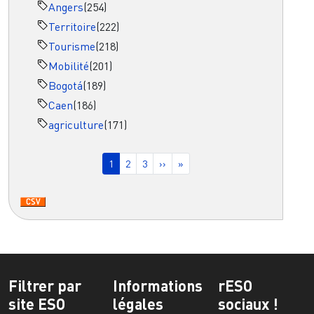
Angers
(254)
Territoire
(222)
Tourisme
(218)
Mobilité
(201)
Bogotá
(189)
Caen
(186)
agriculture
(171)
Pagination
Page courante
Page
Page
Page suivante
Dernière page
1
2
3
››
»
Filtrer par
Informations
rESO
site ESO
légales
sociaux !