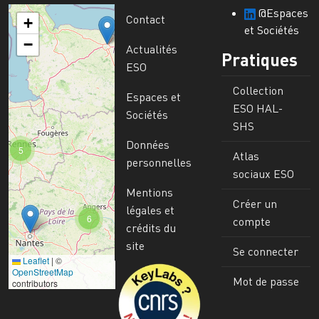
@Espaces
Contact
+
et Sociétés
−
Actualités
Pratiques
ESO
Collection
Espaces et
ESO HAL-
Sociétés
SHS
Données
5
Atlas
personnelles
sociaux ESO
Mentions
Créer un
légales et
6
compte
crédits du
site
Se connecter
Leaflet
|
©
Image
OpenStreetMap
Mot de passe
contributors