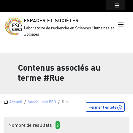
Menu top Header
Aller au contenu principal
ESPACES ET SOCIÉTÉS
Laboratoire de recherche en Sciences Humaines et
Sociales
Contenus associés au
terme
#Rue
Fil d'Ariane
Accueil
Vocabulaire ESO
Rue
Fermer l'entête
Nombre de résultats :
2