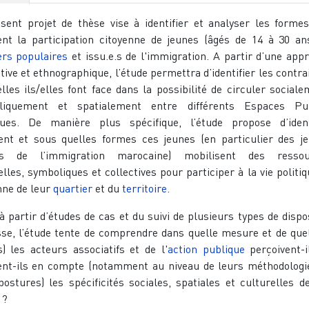
sent projet de thèse vise à identifier et analyser les forme
nt la participation citoyenne de jeunes (âgés de 14 à 30 an
ers populaires
et issu.e.s de l'immigration. A partir d’une app
ative et ethnographique, l’étude permettra d’identifier les contra
lles ils/elles font face dans la possibilité de circuler sociale
liquement et spatialement entre différents Espaces Pub
ques. De manière plus spécifique, l’étude propose d’ident
t et sous quelles formes ces jeunes (en particulier des j
e.s de l’immigration marocaine) mobilisent des ressou
elles, symboliques et collectives pour participer à la vie politiq
nne de leur
quartier
et du
territoire
.
 à partir d’études de cas et du suivi de plusieurs types de dispos
se, l’étude tente de comprendre dans quelle mesure et de quel
s) les acteurs associatifs et de l'
action publique
perçoivent-i
nt-ils en compte (notamment au niveau de leurs méthodologi
postures) les spécificités sociales, spatiales et culturelles d
 ?