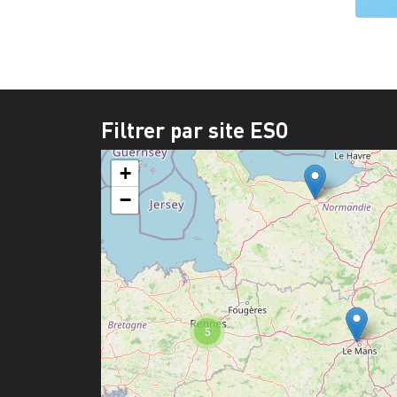
Filtrer par site ESO
+
−
5