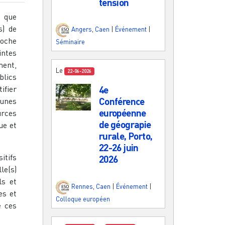
tension
s que
s) de
Angers
,
Caen
|
Événement
|
roche
Séminaire
intes
ment,
Le
22-06-2026
lics
ifier
4e
Conférence
eunes
européenne
rces
de géograpie
ue et
rurale, Porto,
22-26 juin
itifs
2026
le(s)
ls et
Rennes
,
Caen
|
Événement
|
es et
Colloque européen
e ces