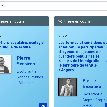
hèse en cours
Thèse en cours
4
2022
tiers populaire, écologie
Les formes et conditions qu
olitique de la ville
entourent la participation
citoyenne des jeunes de
quartiers populaires et
Pierre
issu.e.s de l'immigration, s
Sersiron
le territoire de la ville
d’Angers
Doctorant.e
Rennes
Rennes
Pierre
- Villejean
Beaulieu
Doctorant.e
Angers
Angers
MRGT