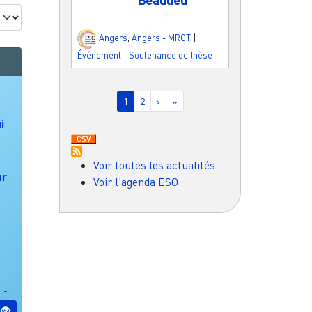
Angers
,
Angers - MRGT
|
Événement
|
Soutenance de thèse
Pagination
Page courante
Page
Page suivante
Dernière page
1
2
›
»
i
Voir toutes les actualités
ur
Voir l'agenda ESO
 -