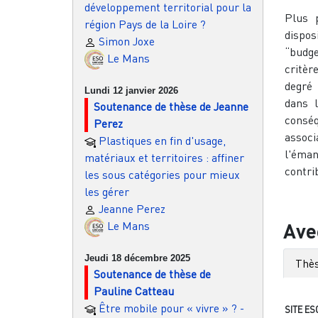
développement territorial pour la
Plus 
région Pays de la Loire ?
disposi
Simon Joxe
“budge
Le Mans
critèr
degré 
Lundi 12 janvier 2026
dans l
Soutenance de thèse de Jeanne
conséq
Perez
assoc
Plastiques en fin d'usage,
l'éma
matériaux et territoires : affiner
contri
les sous catégories pour mieux
les gérer
Jeanne Perez
Ave
Le Mans
Jeudi 18 décembre 2025
Thès
Soutenance de thèse de
Pauline Catteau
Être mobile pour « vivre » ? -
SITE ES