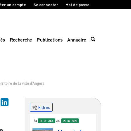
éer un compte
Se connecter
Mot de passe
tés
Recherche
Publications
Annuaire
ritoire de la ville d’Angers
ky
Mastodon
LinkedIn
Filtres
Du
au
21-09-2026
23-09-2026
e