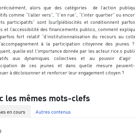
précisément, alors que des catégories de l’action publiq
tifs comme “l’aller vers”, “l’’en rue”, “l'inter quartier” ou encor
ts participatifs” sont (sur)plébiscités et conditionnent parfoi
es et l’accessibilité des financements publics, comment expliqu
parfois fort relatif “d’institutionnalisation du recours au colle
’accompagnement à la participation citoyenne des jeunes 
uent, quelle est l'importance donnée par les acteur.rice.s publi
iatifs aux dynamiques collectives et au pouvoir d’agir 
ncipation de ces jeunes et dans quelle mesure peuvent-e
buer à décloisonner et renforcer leur engagement citoyen ?
c les mêmes mots-clefs
es en cours
Autres contenus
O