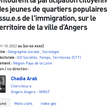
des jeunes de quartiers populaires
ssu.e.s de l'immigration, sur le
erritoire de la ville d’Angers
01-10-2022
au [xx-xx-xxxx]
ine :
Géographie sociale
,
Sociologie
doctorale :
ED Sociétés, Temps, Territoires (STT)
ement :
Région Pays de la Loire
on / co-direction :
Chadia Arab
Chercheur.e
Angers
Angers - MRGT
umé
Mots-clefs
Index géo