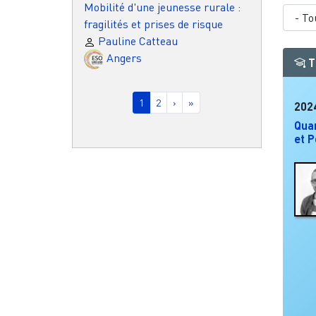
Mobilité d'une jeunesse rurale :
fragilités et prises de risque
Pauline Catteau
Angers
T
Pagination
Page courante
Page
Page suivante
Dernière page
1
2
›
»
202
Quar
et P