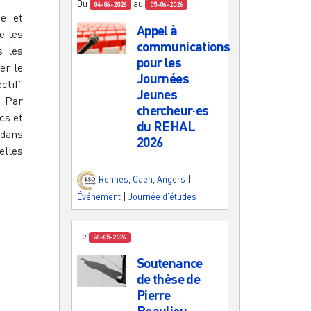
Du
au
04-06-2026
05-06-2026
ue et
Appel à
e les
communications
s les
pour les
er le
Journées
ctif”
Jeunes
? Par
chercheur·es
cs et
du REHAL
dans
2026
lles
Rennes
,
Caen
,
Angers
|
Événement
|
Journée d'études
Le
26-05-2026
Soutenance
de thèse de
Pierre
Beaulieu