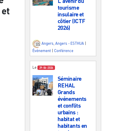
L'avenir du
tourisme
 et
insulaire et
côtier (ICTF
2026)
Angers
,
Angers - ESTHUA
|
Événement
|
Conférence
Le
29-06-2026
Séminaire
REHAL
Grands
événements
et conflits
urbains :
habitat et
habitants en