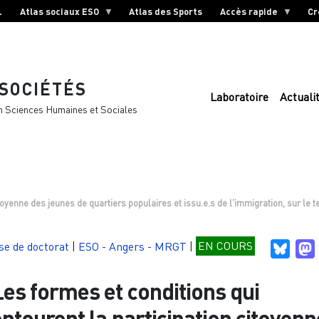
L
Atlas sociaux ESO
Atlas des Sports
Accès rapide
Cr
 SOCIÉTÉS
Laboratoire
Actuali
n Sciences Humaines et Sociales
oyenne des jeunes de quartiers populaires et issu.e.s de l'immigration, sur le ter
se de doctorat
|
ESO - Angers - MRGT
|
EN COURS
Blues
Les formes et conditions qui
entourent la participation citoyenn