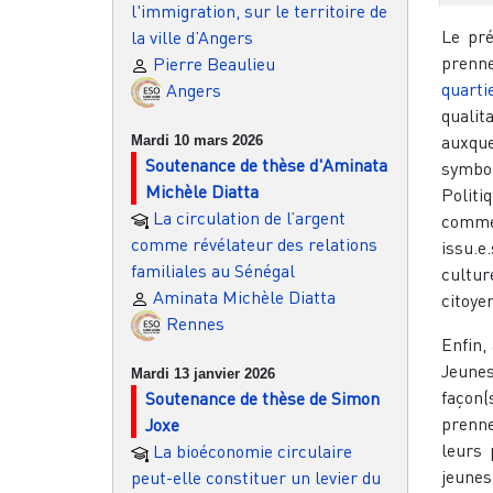
l'immigration, sur le territoire de
Le pré
la ville d’Angers
prenne
Pierre Beaulieu
quarti
Angers
qualit
auxque
Mardi 10 mars 2026
Soutenance de thèse d'Aminata
symbo
Michèle Diatta
Politi
La circulation de l’argent
commen
comme révélateur des relations
issu.
familiales au Sénégal
cultur
Aminata Michèle Diatta
citoye
Rennes
Enfin,
Jeunes
Mardi 13 janvier 2026
façon(
Soutenance de thèse de Simon
prenne
Joxe
leurs 
La bioéconomie circulaire
jeunes
peut-elle constituer un levier du