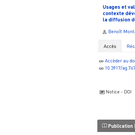
Usages et va
contexte dév
la diffusion d
Benoît Mont
Accès
Ré
Accèder au d
10.3917/ag.76
Notice - DOI
Publication