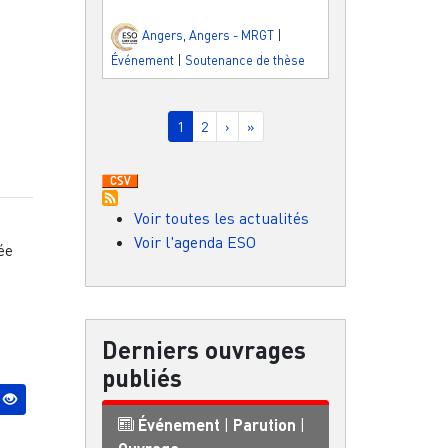
Angers
,
Angers - MRGT
|
Événement
|
Soutenance de thèse
Pagination
Page courante
Page
Page suivante
Dernière page
1
2
›
»
Voir toutes les actualités
Voir l'agenda ESO
uée
Derniers ouvrages
publiés
Événement
|
Parution
|