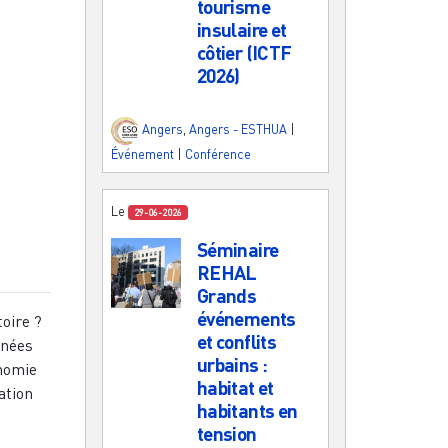
tourisme
insulaire et
côtier (ICTF
2026)
Angers
,
Angers - ESTHUA
|
Événement
|
Conférence
Le
29-06-2026
Séminaire
REHAL
Grands
événements
toire ?
et conflits
rnées
urbains :
onomie
habitat et
ation
habitants en
tension