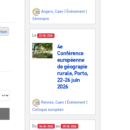
Angers
,
Caen
|
Événement
|
Séminaire
tion
Le
22-06-2026
4e
Conférence
européenne
de géograpie
rurale, Porto,
22-26 juin
2026
Rennes
,
Caen
|
Événement
|
Colloque européen
Du
au
04-06-2026
05-06-2026