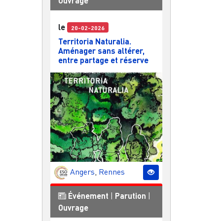
Ouvrage
le
20-02-2026
Territoria Naturalia.
Aménager sans altérer,
entre partage et réserve
Angers
,
Rennes
Événement
|
Parution
|
Ouvrage