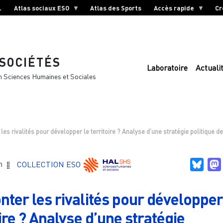
L
Atlas sociaux ESO
Atlas des Sports
Accès rapide
Cr
 SOCIÉTÉS
Laboratoire
Actuali
n Sciences Humaines et Sociales
es rivalités pour développer le territoire ? Analyse d’une stratégie politique de
Blue
n
COLLECTION ESO
ter les rivalités pour développer
ire ? Analyse d’une stratégie