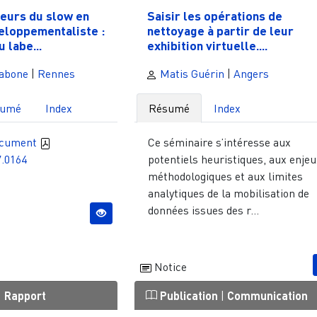
leurs du slow en
Saisir les opérations de
eloppementaliste :
nettoyage à partir de leur
u labe...
exhibition virtuelle....
abone
|
Rennes
Matis Guérin
|
Angers
sumé
Index
Résumé
Index
ocument
Ce séminaire s’intéresse aux
7.0164
potentiels heuristiques, aux enje
méthodologiques et aux limites
analytiques de la mobilisation de
données issues des r...
Notice
|
Rapport
Publication
|
Communication