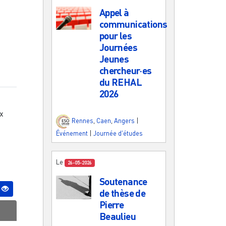
Appel à
communications
pour les
Journées
Jeunes
chercheur·es
du REHAL
2026
ux
Rennes
,
Caen
,
Angers
|
Événement
|
Journée d'études
Le
26-05-2026
Soutenance
de thèse de
Pierre
Beaulieu