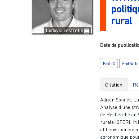
politiq
rural
Ludovic Lestrelin
Date de publicati
BibteX
EndNote
Citation
Ré
Adrien Sonnet, Lud
Analyse d’une str
de Recherche en 
rurale (SFER); IN
et l'environnemen
agronomique pour