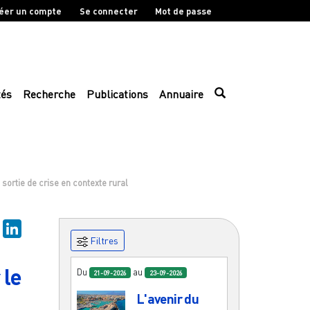
éer un compte
Se connecter
Mot de passe
tés
Recherche
Publications
Annuaire
 sortie de crise en contexte rural
sky
Mastodon
LinkedIn
Filtres
 le
Du
au
21-09-2026
23-09-2026
L'avenir du