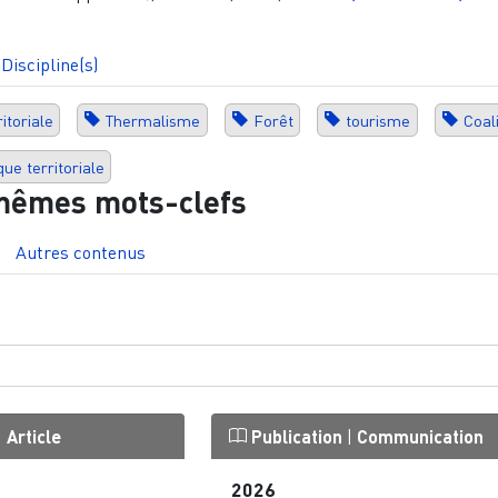
Discipline(s)
itoriale
Thermalisme
Forêt
tourisme
Coali
que territoriale
mêmes mots-clefs
Autres contenus
|
Article
Publication
|
Communication
2026