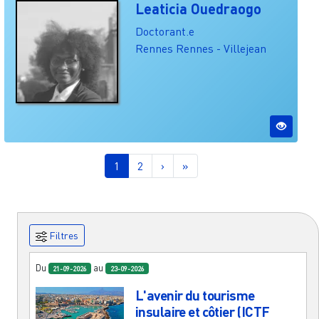
Leaticia Ouedraogo
Doctorant.e
Rennes
Rennes - Villejean
Pagination
Page courante
Page
Page suivante
Dernière page
1
2
›
»
Filtres
Du
au
21-09-2026
23-09-2026
L'avenir du tourisme
insulaire et côtier (ICTF