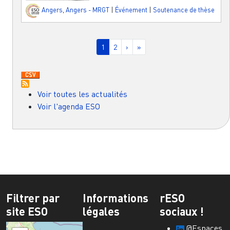
Angers
,
Angers - MRGT
|
Événement
|
Soutenance de thèse
Pagination
Page courante
Page
Page suivante
Dernière page
1
2
›
»
Voir toutes les actualités
Voir l'agenda ESO
Filtrer par
Informations
rESO
site ESO
légales
sociaux !
@Espaces