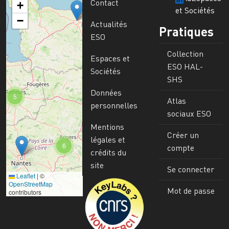
Contact
+
et Sociétés
−
Actualités
Pratiques
ESO
Collection
Espaces et
ESO HAL-
Sociétés
SHS
Données
5
Atlas
personnelles
sociaux ESO
Mentions
Créer un
légales et
6
compte
crédits du
site
Se connecter
Leaflet
|
©
Image
OpenStreetMap
Mot de passe
contributors