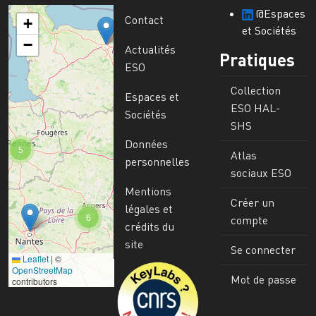
@Espaces
Contact
+
et Sociétés
−
Actualités
Pratiques
ESO
Collection
Espaces et
ESO HAL-
Sociétés
SHS
Données
5
Atlas
personnelles
sociaux ESO
Mentions
Créer un
légales et
6
compte
crédits du
site
Se connecter
Leaflet
|
©
Image
OpenStreetMap
Mot de passe
contributors