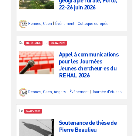
géograpie rurale, Porto,
22-26 juin 2026
Rennes
,
Caen
|
Événement
|
Colloque européen
Du
au
04-06-2026
05-06-2026
Appel à communications
pour les Journées
Jeunes chercheur·es du
REHAL 2026
Rennes
,
Caen
,
Angers
|
Événement
|
Journée d'études
Le
26-05-2026
Soutenance de thèse de
Pierre Beaulieu