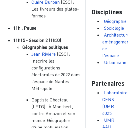
Claire Burban
(ESO) :
Les livreurs des plates-
Disciplines
formes
Géographie
11h : Pause
Sociologie
Architectur
11h15 - Session 2 (1h30)
aménageme
Géographies politiques
de
Jean Rivière
(ESO) :
l'espace
Inscrire les
Urbanisme
configurations
électorales de 2022 dans
l’espace de Nantes
Partenaires
Métropole
Laboratoire
CENS
Baptiste Chocteau
(UMR
(LETG) : À Montbert,
6025)
contre Amazon et son
UMR
monde. Géographie
AAU
d'une mobilisation