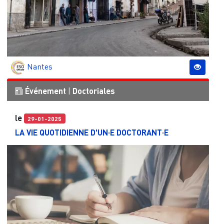
Nantes
Événement
|
Doctoriales
le
29-01-2025
LA VIE QUOTIDIENNE D'UN·E DOCTORANT·E