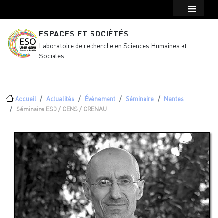
Menu top Header
Aller au contenu principal
ESPACES ET SOCIÉTÉS
Laboratoire de recherche en Sciences Humaines et
Sociales
Fil d'Ariane
Accueil
Actualités
Événement
Séminaire
Nantes
Séminaire ESO / CENS / CRENAU