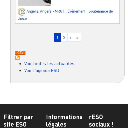
Angers
,
Angers - MRGT
|
Événement
|
Soutenance de
thèse
Pagination
Page courante
Page
Page suivante
Dernière page
1
2
›
»
Voir toutes les actualités
Voir l'agenda ESO
Filtrer par
Informations
rESO
site ESO
légales
sociaux !