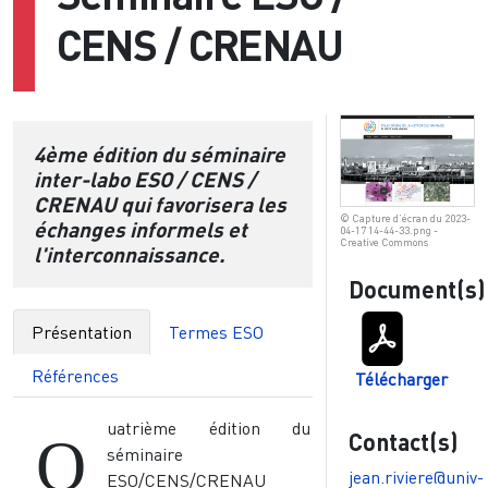
CENS / CRENAU
4ème édition du séminaire
inter-labo ESO / CENS /
CRENAU qui favorisera les
© Capture d’écran du 2023-
échanges informels et
04-17 14-44-33.png -
Creative Commons
l'interconnaissance.
Document(s)
Présentation
Termes ESO
Références
Télécharger
uatrième édition du
Contact(s)
Q
séminaire
jean.riviere@univ-
ESO/CENS/CRENAU