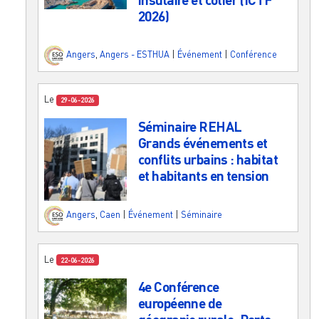
2026)
Angers
,
Angers - ESTHUA
|
Événement
|
Conférence
Le
29-06-2026
Séminaire REHAL
Grands événements et
conflits urbains : habitat
et habitants en tension
Angers
,
Caen
|
Événement
|
Séminaire
Le
22-06-2026
4e Conférence
européenne de