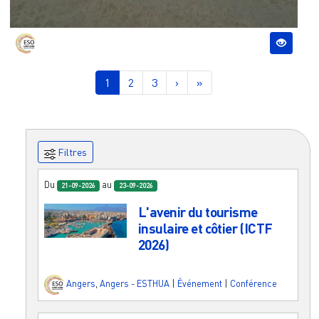
Pagination
Page courante
Page
Page
Page suivante
Dernière page
1
2
3
›
»
Filtres
Du
au
21-09-2026
23-09-2026
L'avenir du tourisme
insulaire et côtier (ICTF
2026)
Angers
,
Angers - ESTHUA
|
Événement
|
Conférence