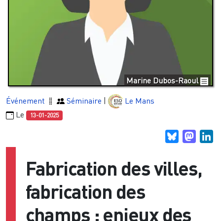
Marine Dubos-Raoul
Événement
Séminaire
|
Le Mans
Le
13-01-2025
Bluesky
Masto
Li
Fabrication des villes,
fabrication des
champs : enjeux des