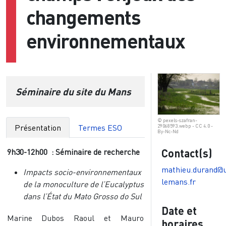
changements
environnementaux
Séminaire du site du Mans
© pexels-szafran-
Présentation
Termes ESO
29068593.webp - CC 4.0 -
By-Nc-Nd
Contact(s)
9h30-12h00 : Séminaire de recherche
mathieu.durand@u
Impacts socio-environnementaux
lemans.fr
de la monoculture de l’Eucalyptus
dans l’État du Mato Grosso do Sul
Date et
Marine Dubos Raoul et Mauro
horaires