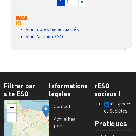
Page courante
Page
Page suivante
Dernière page
1
2
›
»
Voir toutes les actualités
Voir l'agenda ESO
Filtrer par
Informations
rESO
site ESO
légales
sociaux !
@Espaces
Contact
+
et Sociétés
−
Actualités
Pratiques
ESO