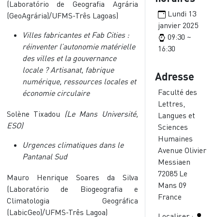
(
Laboratório de Geografia Agrária
Lundi 13
(GeoAgrária)/UFMS-Três Lagoas
)
janvier 2025
Villes fabricantes et Fab Cities :
09:30 ~
réinventer l’autonomie matérielle
16:30
des villes et la gouvernance
locale ? Artisanat, fabrique
Adresse
numérique, ressources locales et
Faculté des
économie circulaire
Lettres,
Solène Tixadou
(Le Mans Université,
Langues et
ESO)
Sciences
Humaines
Urgences climatiques dans le
Avenue Olivier
Pantanal Sud
Messiaen
72085
Le
Mauro Henrique
Soares da Silva
Mans
09
(
Laboratório de Biogeografia e
France
Climatologia Geográfica
(LabicGeo)/UFMS-Três Lagoa
)
Localiser :