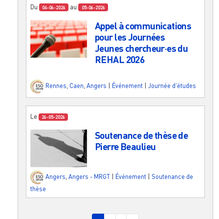
Du
au
04-06-2026
05-06-2026
Appel à communications
pour les Journées
Jeunes chercheur·es du
REHAL 2026
Rennes
,
Caen
,
Angers
|
Événement
|
Journée d'études
Le
26-05-2026
Soutenance de thèse de
Pierre Beaulieu
Angers
,
Angers - MRGT
|
Événement
|
Soutenance de
thèse
Pagination