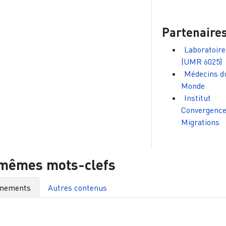
Partenaire
Laboratoir
(UMR 6025)
Médecins d
Monde
Institut
Convergenc
Migrations
 mêmes mots-clefs
énements
Autres contenus