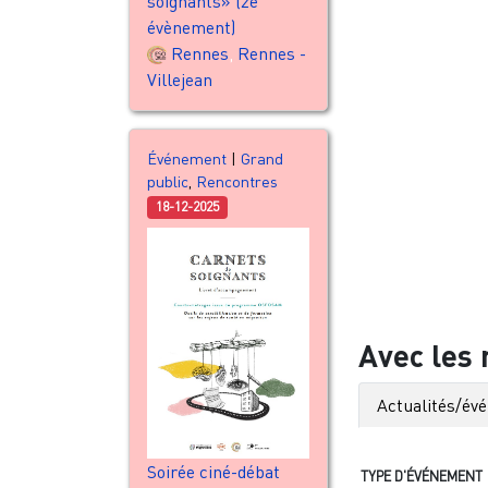
soignants» (2e
évènement)
Rennes
,
Rennes -
Villejean
Événement
|
Grand
public
,
Rencontres
18-12-2025
Avec les
Actualités/év
Soirée ciné-débat
TYPE D'ÉVÉNEMENT