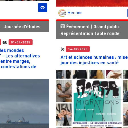
Rennes
t
|
Journée d'études
Événement
|
Grand public
Représentation
Table ronde
au
01-04-2025
le
14-02-2025
 des mondes
 - Les alternatives
Art et sciences humaines : mise
 entre marges,
jour des injustices en santé
t contestations de