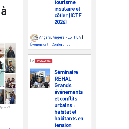
tourisme
 à
insulaire et
côtier (ICTF
2026)
Angers
,
Angers - ESTHUA
|
Événement
|
Conférence
Le
29-06-2026
Séminaire
REHAL
Grands
événements
et conflits
urbains :
 By-Nc-Nd
habitat et
habitants en
tension