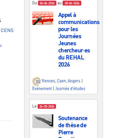
Du
au
04-06-2026
05-06-2026
Appel à
s
communications
pour les
e CENS
Journées
Jeunes
u
chercheur·es
du REHAL
2026
e
Rennes
,
Caen
,
Angers
|
Événement
|
Journée d'études
Le
26-05-2026
Soutenance
de thèse de
Pierre