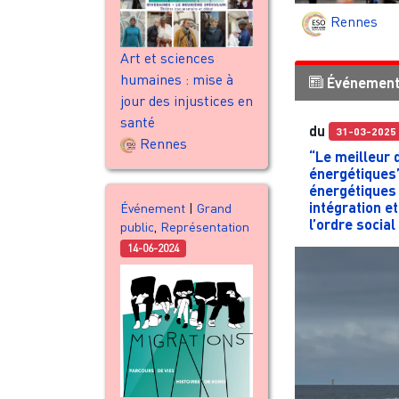
Rennes
Art et sciences
humaines : mise à
Événemen
jour des injustices en
santé
du
31-03-2025
Rennes
“Le meilleur
énergétiques”
énergétiques
intégration e
Événement
|
Grand
l’ordre social
public
,
Représentation
14-06-2024