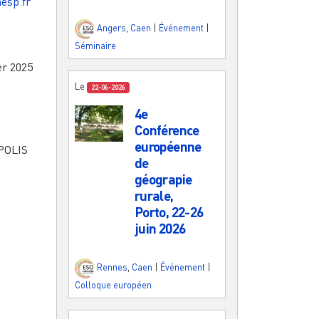
esp.fr
Angers
,
Caen
|
Événement
|
Séminaire
er 2025
Le
22-06-2026
4e
Conférence
européenne
POLIS
de
géograpie
rurale,
Porto, 22-26
juin 2026
Rennes
,
Caen
|
Événement
|
Colloque européen