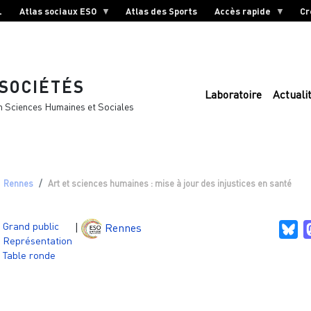
L
Atlas sociaux ESO
Atlas des Sports
Accès rapide
Cr
 SOCIÉTÉS
Laboratoire
Actuali
n Sciences Humaines et Sociales
Rennes
Art et sciences humaines : mise à jour des injustices en santé
Grand public
|
Rennes
Bl
Représentation
Table ronde