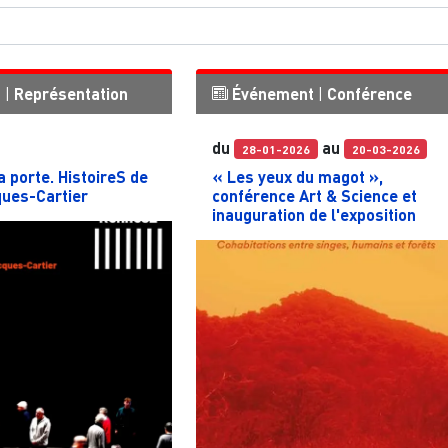
t
|
Représentation
Événement
|
Conférence
du
au
28-01-2026
20-03-2026
a porte. HistoireS de
« Les yeux du magot »,
ques-Cartier
conférence Art & Science et
inauguration de l'exposition