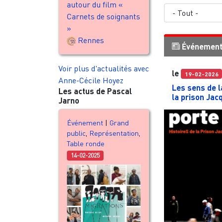
autour du film «
Carnets de soignants
»
Rennes
Événemen
Voir plus d'actualités avec
le
19-02-2026
Anne-Cécile Hoyez
Les sens de l
Les actus de Pascal
la prison Jac
Jarno
Événement
|
Grand
public
,
Représentation
,
Table ronde
14-02-2025