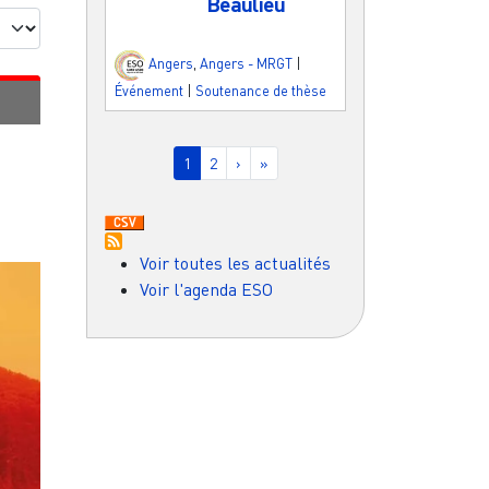
Beaulieu
Angers
,
Angers - MRGT
|
Événement
|
Soutenance de thèse
Pagination
Page courante
Page
Page suivante
Dernière page
1
2
›
»
Voir toutes les actualités
Voir l'agenda ESO