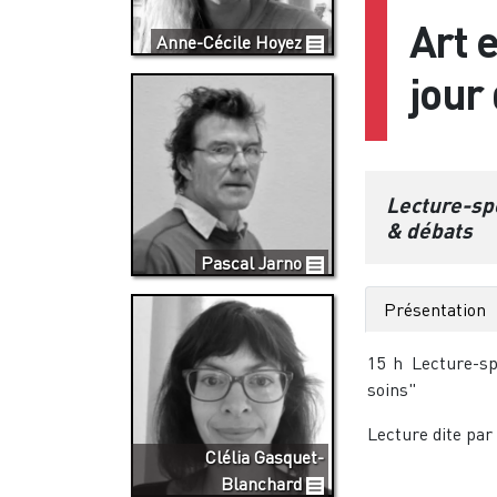
Art 
Anne-Cécile Hoyez
jour
Lecture-sp
& débats
Pascal Jarno
Présentation
15 h Lecture-sp
soins"
Lecture dite par
Clélia Gasquet-
Blanchard