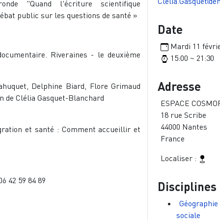
Clelia.Gasquet@eh
onde "Quand l'écriture scientifique
débat public sur les questions de santé »
Date
Mardi 11 févri
ocumentaire. Riveraines - le deuxième
15:00 ~ 21:30
Adresse
ahuquet, Delphine Biard, Flore Grimaud
ion de Clélia Gasquet-Blanchard
ESPACE COSMO
18 rue Scribe
44000
Nantes
ration et santé : Comment accueillir et
France
Localiser :
06 42 59 84 89
Disciplines
Géographie
sociale