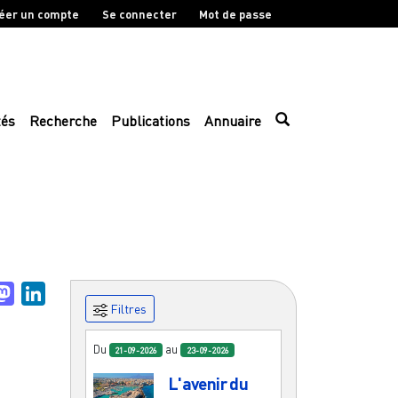
éer un compte
Se connecter
Mot de passe
tés
Recherche
Publications
Annuaire
uesky
Mastodon
LinkedIn
Filtres
Du
au
21-09-2026
23-09-2026
L'avenir du