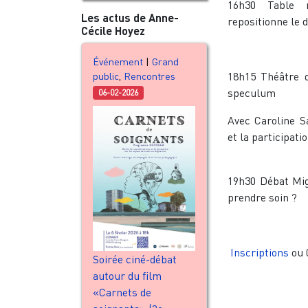
16h30 Table r
Les actus de Anne-
repositionne le 
Cécile Hoyez
Événement
|
Grand
18h15 Théâtre d
public
,
Rencontres
speculum
06-02-2026
Avec Caroline S
et la participat
19h30 Débat Mig
prendre soin ?
Inscriptions
ou 
Soirée ciné-débat
autour du film
«Carnets de